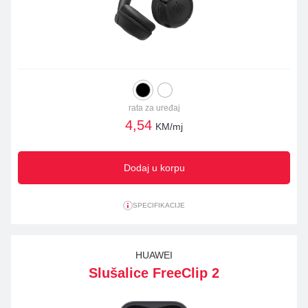
rata za uređaj
4,54
KM/mj
Dodaj u korpu
SPECIFIKACIJE
HUAWEI
Slušalice FreeClip 2