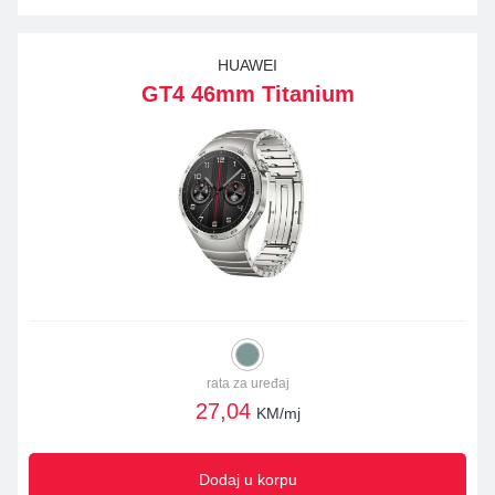
HUAWEI
GT4 46mm Titanium
rata za uređaj
27,04
KM/mj
Dodaj u korpu