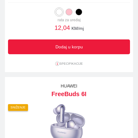
rata za uređaj
12,04
KM/mj
Dodaj u korpu
SPECIFIKACIJE
HUAWEI
FreeBuds 6I
SNIŽENJE