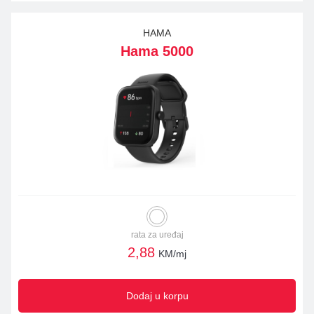
HAMA
Hama 5000
rata za uređaj
2,88
KM/mj
Dodaj u korpu