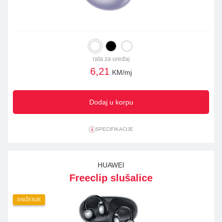
rata za uređaj
6,21
KM/mj
Dodaj u korpu
SPECIFIKACIJE
HUAWEI
Freeclip slušalice
SNIŽENJE