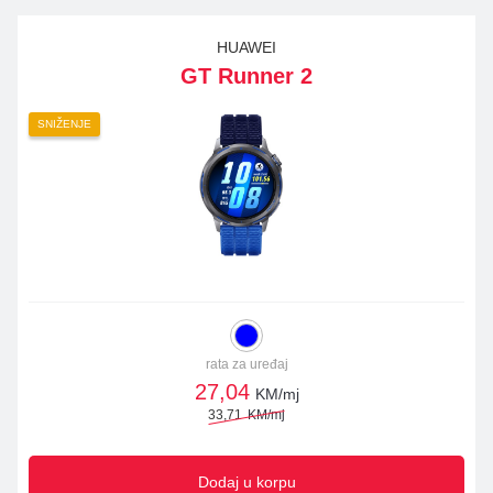
HUAWEI
GT Runner 2
SNIŽENJE
rata za uređaj
27,04
KM/mj
33,71
KM/mj
Dodaj u korpu