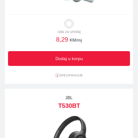
rata za uređaj
8,29
KM/mj
Dodaj u korpu
SPECIFIKACIJE
JBL
T530BT