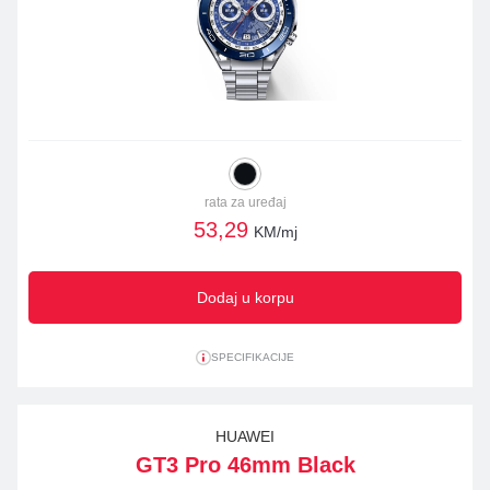
rata za uređaj
53,29
KM/mj
Dodaj u korpu
SPECIFIKACIJE
HUAWEI
GT3 Pro 46mm Black