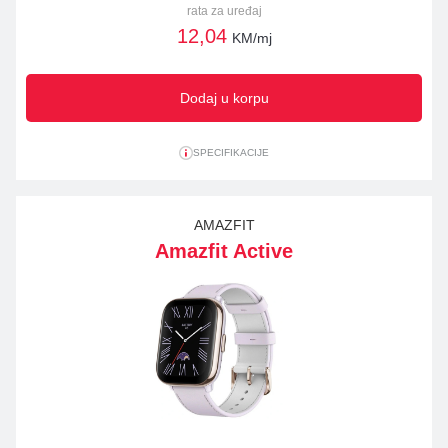
rata za uređaj
12,04
KM/mj
Dodaj u korpu
SPECIFIKACIJE
AMAZFIT
Amazfit Active