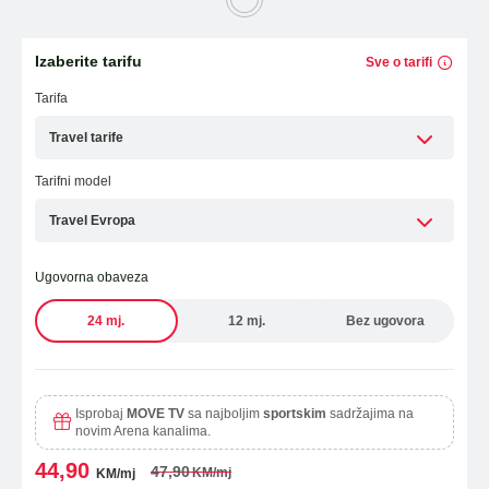
Laptopi
ESIM TRAVEL & TURIST
Izaberite tarifu
Sve o tarifi
WiFi Modemi i ruteri
Tarifa
Tableti
Travel tarife
Fiksni telefoni
Tarifni model
Dodatna oprema
Travel Evropa
Ugovorna obaveza
OUTLET PONUDA
24 mj.
12 mj.
Bez ugovora
IZDVAJAMO
Isprobaj
MOVE TV
sa najboljim
sportskim
sadržajima na
novim Arena kanalima.
44,90
47,90
KM/mj
KM/mj