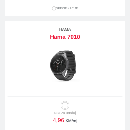
SPECIFIKACIJE
HAMA
Hama 7010
rata za uređaj
4,96
KM/mj