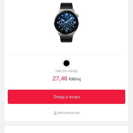
rata za uređaj
27,46
KM/mj
Dodaj u korpu
SPECIFIKACIJE