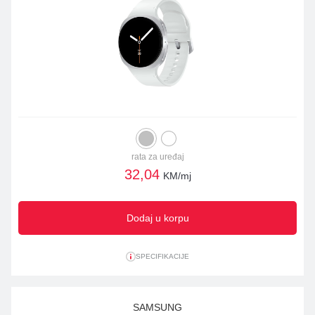
rata za uređaj
32,04
KM/mj
Dodaj u korpu
SPECIFIKACIJE
SAMSUNG