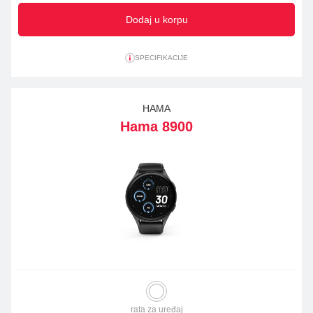
Dodaj u korpu
SPECIFIKACIJE
HAMA
Hama 8900
rata za uređaj