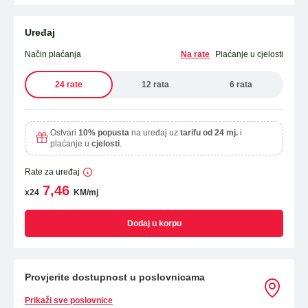
Uređaj
Način plaćanja
Na rate
Plaćanje u cjelosti
24 rate
12 rata
6 rata
Ostvari
10% popusta
na uređaj uz
tarifu od 24 mj.
i
plaćanje u
cjelosti
.
Rate za uređaj
7,46
x24
KM/mj
Dodaj u korpu
Provjerite dostupnost u poslovnicama
Prikaži sve poslovnice