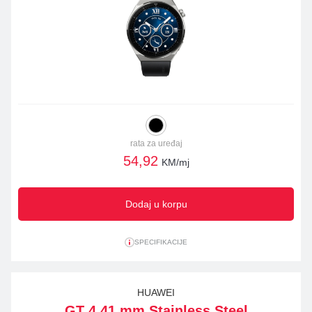
rata za uređaj
54,92
KM/mj
Dodaj u korpu
SPECIFIKACIJE
HUAWEI
GT 4 41 mm Stainless Steel