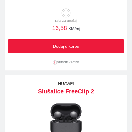
rata za uređaj
16,58
KM/mj
Dodaj u korpu
SPECIFIKACIJE
HUAWEI
Slušalice FreeClip 2