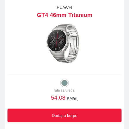
HUAWEI
GT4 46mm Titanium
rata za uređaj
54,08
KM/mj
Dodaj u korpu