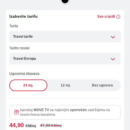
Laptopi
ESIM TRAVEL & TURIST
Izaberite tarifu
Sve o tarifi
WiFi Modemi i ruteri
Tarifa
Tableti
Travel tarife
Fiksni telefoni
Tarifni model
Dodatna oprema
Travel Evropa
Ugovorna obaveza
OUTLET PONUDA
24 mj.
12 mj.
Bez ugovora
IZDVAJAMO
Isprobaj
MOVE TV
sa najboljim
sportskim
sadržajima na
novim Arena kanalima.
44,90
47,90
KM/mj
KM/mj