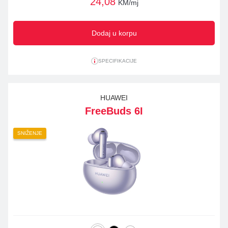
24,08
KM/mj
Dodaj u korpu
SPECIFIKACIJE
HUAWEI
FreeBuds 6I
SNIŽENJE