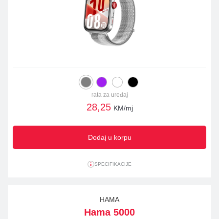
rata za uređaj
28,25
KM/mj
Dodaj u korpu
SPECIFIKACIJE
HAMA
Hama 5000