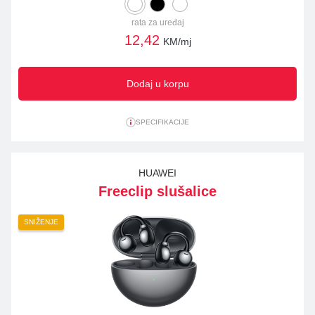
rata za uređaj
12,42
KM/mj
Dodaj u korpu
SPECIFIKACIJE
HUAWEI
Freeclip slušalice
SNIŽENJE