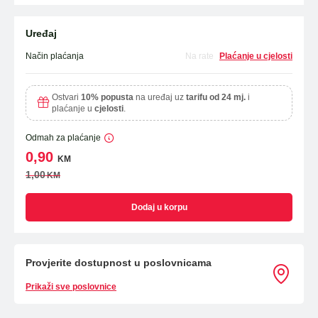
Uređaj
Način plaćanja
Na rate
Plaćanje u cjelosti
Ostvari
10% popusta
na uređaj uz
tarifu od 24 mj.
i
plaćanje u
cjelosti
.
Odmah za plaćanje
0,90
KM
1,00
KM
Dodaj u korpu
Provjerite dostupnost u poslovnicama
Prikaži sve poslovnice