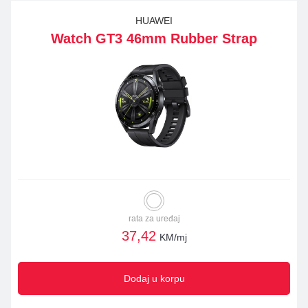
HUAWEI
Watch GT3 46mm Rubber Strap
rata za uređaj
37,42
KM/mj
Dodaj u korpu