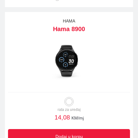
HAMA
Hama 8900
rata za uređaj
14,08
KM/mj
Dodaj u korpu