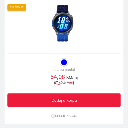
SNIŽENJE
rata za uređaj
54,08
KM/mj
67,42
KM/mj
Dodaj u korpu
SPECIFIKACIJE