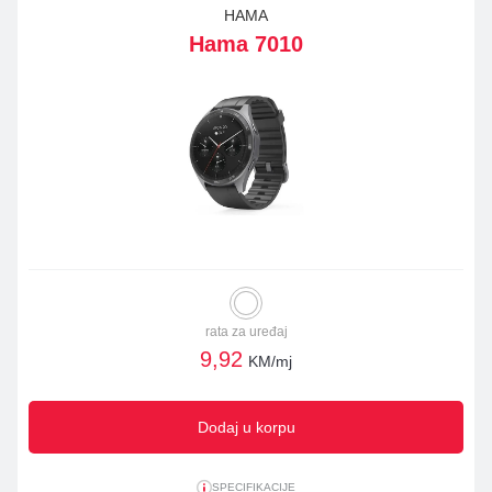
HAMA
Hama 7010
rata za uređaj
9,92
KM/mj
Dodaj u korpu
SPECIFIKACIJE