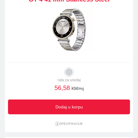
rata za uređaj
56,58
KM/mj
Dodaj u korpu
SPECIFIKACIJE