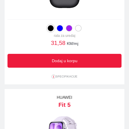
rata za uređaj
31,58
KM/mj
Dodaj u korpu
SPECIFIKACIJE
HUAWEI
Fit 5