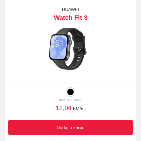
HUAWEI
Watch Fit 3
rata za uređaj
12,04
KM/mj
Dodaj u korpu