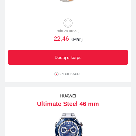
rata za uređaj
22,46
KM/mj
Dodaj u korpu
SPECIFIKACIJE
HUAWEI
Ultimate Steel 46 mm