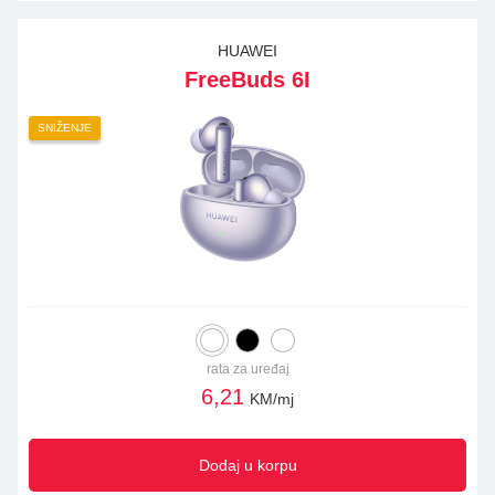
HUAWEI
FreeBuds 6I
SNIŽENJE
rata za uređaj
6,21
KM/mj
Dodaj u korpu