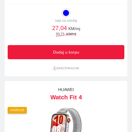
rata za uređaj
27,04
KM/mj
33,71
KM/mj
Dodaj u korpu
SPECIFIKACIJE
HUAWEI
Watch Fit 4
SNIŽENJE