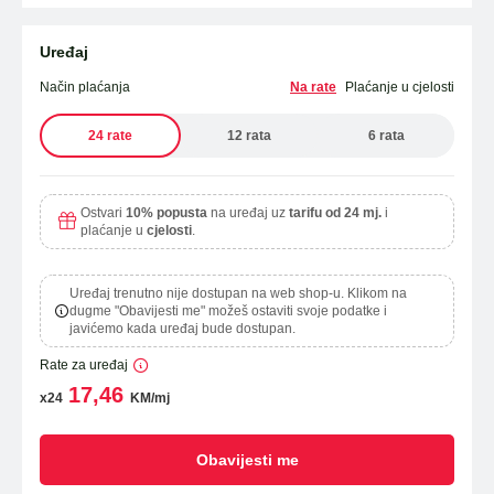
Uređaj
Način plaćanja
Na rate
Plaćanje u cjelosti
24 rate
12 rata
6 rata
Ostvari
10% popusta
na uređaj uz
tarifu od 24 mj.
i
plaćanje u
cjelosti
.
Uređaj trenutno nije dostupan na web shop-u. Klikom na
dugme "Obavijesti me" možeš ostaviti svoje podatke i
javićemo kada uređaj bude dostupan.
Rate za uređaj
17,46
x24
KM/mj
Obavijesti me