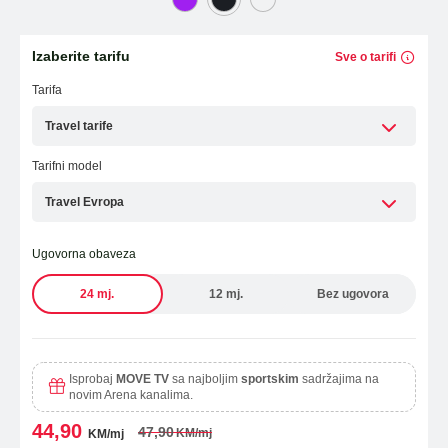
Laptopi
ESIM TRAVEL & TURIST
Izaberite tarifu
Sve o tarifi
WiFi Modemi i ruteri
Tarifa
Tableti
Travel tarife
Fiksni telefoni
Tarifni model
Dodatna oprema
Travel Evropa
Ugovorna obaveza
OUTLET PONUDA
24 mj.
12 mj.
Bez ugovora
IZDVAJAMO
Isprobaj
MOVE TV
sa najboljim
sportskim
sadržajima na
novim Arena kanalima.
44,90
47,90
KM/mj
KM/mj