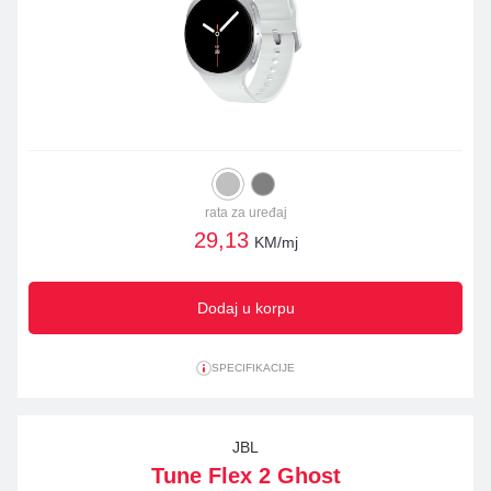
rata za uređaj
29,13
KM/mj
Dodaj u korpu
SPECIFIKACIJE
JBL
Tune Flex 2 Ghost