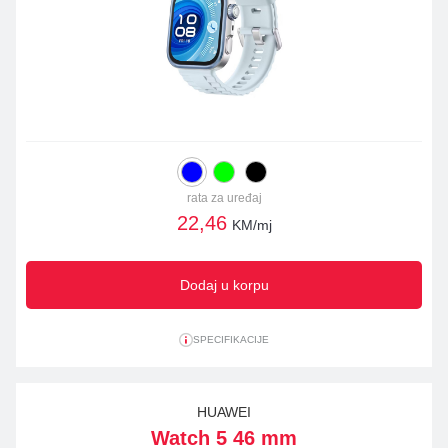
rata za uređaj
22,46
KM/mj
Dodaj u korpu
SPECIFIKACIJE
HUAWEI
Watch 5 46 mm