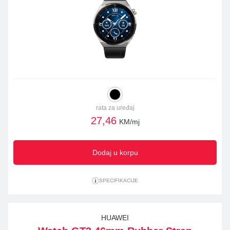
rata za uređaj
27,46
KM/mj
Dodaj u korpu
SPECIFIKACIJE
HUAWEI