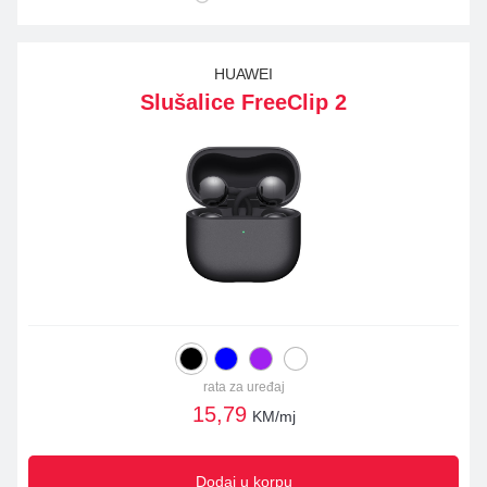
HUAWEI
Slušalice FreeClip 2
rata za uređaj
15,79
KM/mj
Dodaj u korpu