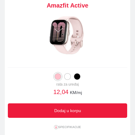
Amazfit Active
rata za uređaj
12,04
KM/mj
Dodaj u korpu
SPECIFIKACIJE