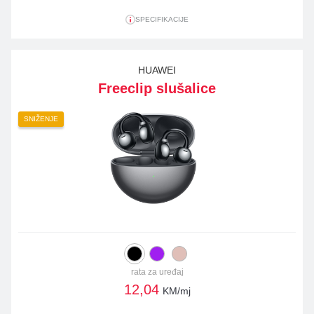
SPECIFIKACIJE
HUAWEI
Freeclip slušalice
SNIŽENJE
rata za uređaj
12,04
KM/mj