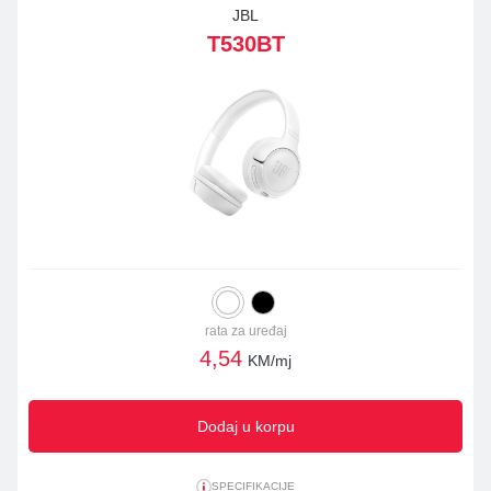
JBL
T530BT
rata za uređaj
4,54
KM/mj
Dodaj u korpu
SPECIFIKACIJE