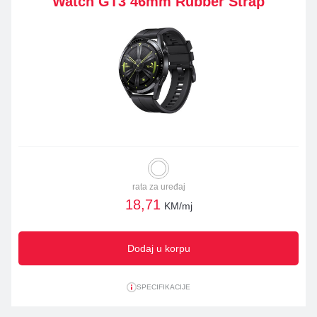
Watch GT3 46mm Rubber Strap
rata za uređaj
18,71
KM/mj
Dodaj u korpu
SPECIFIKACIJE