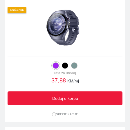
SNIŽENJE
rata za uređaj
37,88
KM/mj
Dodaj u korpu
SPECIFIKACIJE