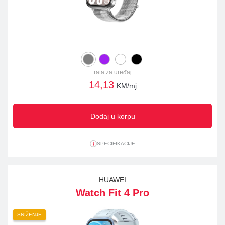
rata za uređaj
14,13
KM/mj
Dodaj u korpu
SPECIFIKACIJE
HUAWEI
Watch Fit 4 Pro
SNIŽENJE