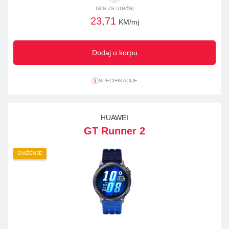
rata za uređaj
23,71
KM/mj
Dodaj u korpu
SPECIFIKACIJE
HUAWEI
GT Runner 2
SNIŽENJE