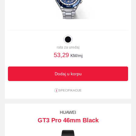
rata za uređaj
53,29
KM/mj
Dodaj u korpu
SPECIFIKACIJE
HUAWEI
GT3 Pro 46mm Black