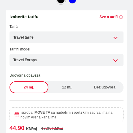
Laptopi
ESIM TRAVEL & TURIST
Izaberite tarifu
Sve o tarifi
WiFi Modemi i ruteri
Tarifa
Tableti
Travel tarife
Fiksni telefoni
Tarifni model
Dodatna oprema
Travel Evropa
Ugovorna obaveza
OUTLET PONUDA
24 mj.
12 mj.
Bez ugovora
IZDVAJAMO
Isprobaj
MOVE TV
sa najboljim
sportskim
sadržajima na
novim Arena kanalima.
44,90
47,90
KM/mj
KM/mj