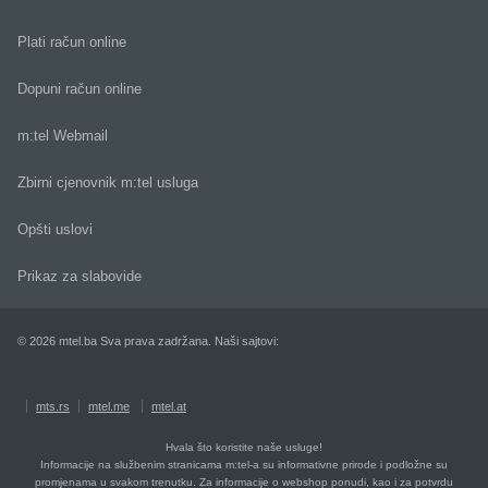
Plati račun online
Dopuni račun online
m:tel Webmail
Zbirni cjenovnik m:tel usluga
Opšti uslovi
Prikaz za slabovide
© 2026 mtel.ba Sva prava zadržana. Naši sajtovi:
mts.rs
mtel.me
mtel.at
Hvala što koristite naše usluge!
Informacije na službenim stranicama m:tel-a su informativne prirode i podložne su
promjenama u svakom trenutku. Za informacije o webshop ponudi, kao i za potvrdu