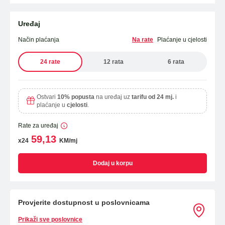
Uređaj
Način plaćanja
Na rate
Plaćanje u cjelosti
24 rate
12 rata
6 rata
Ostvari
10% popusta
na uređaj uz
tarifu od 24 mj.
i
plaćanje u
cjelosti
.
Rate za uređaj
59,13
x24
KM/mj
Dodaj u korpu
Provjerite dostupnost u poslovnicama
Prikaži sve poslovnice