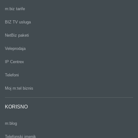
m:biz tarife
BIZ TV usluga
NetBiz paketi
Veleprodaja
IP Centrex
Telefoni
Moj m:tel biznis
KORISNO
m:blog
Telefonski imenik