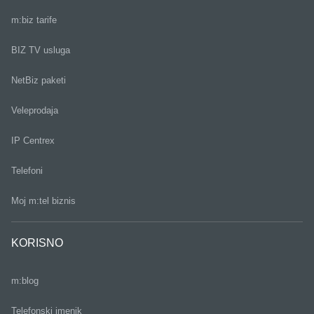
m:biz tarife
BIZ TV usluga
NetBiz paketi
Veleprodaja
IP Centrex
Telefoni
Moj m:tel biznis
KORISNO
m:blog
Telefonski imenik