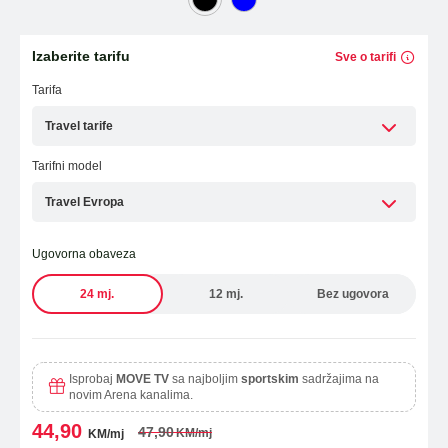
Laptopi
ESIM TRAVEL & TURIST
Izaberite tarifu
Sve o tarifi
WiFi Modemi i ruteri
Tarifa
Tableti
Travel tarife
Fiksni telefoni
Tarifni model
Dodatna oprema
Travel Evropa
Ugovorna obaveza
OUTLET PONUDA
24 mj.
12 mj.
Bez ugovora
IZDVAJAMO
Isprobaj
MOVE TV
sa najboljim
sportskim
sadržajima na
novim Arena kanalima.
44,90
47,90
KM/mj
KM/mj