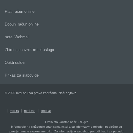
Plati račun online
Dopuni račun online
m:tel Webmail
Zbirni cjenovnik m:tel usluga
Opšti uslovi
Prikaz za slabovide
© 2026 mtel.ba Sva prava zadržana. Naši sajtovi:
mts.rs
mtel.me
mtel.at
Hvala što koristite naše usluge!
Informacije na službenim stranicama m:tel-a su informativne prirode i podložne su
promjenama u svakom trenutku. Za informacije o webshop ponudi, kao i za potvrdu