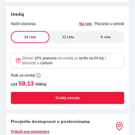
Uređaj
Način plaćanja
Na rate
Plaćanje u cjelosti
24 rate
12 rata
6 rata
Ostvari
10% popusta
na uređaj uz
tarifu od 24 mj.
i
plaćanje u
cjelosti
.
Rate za uređaj
59,13
x24
KM/mj
Dodaj u korpu
Provjerite dostupnost u poslovnicama
Prikaži sve poslovnice