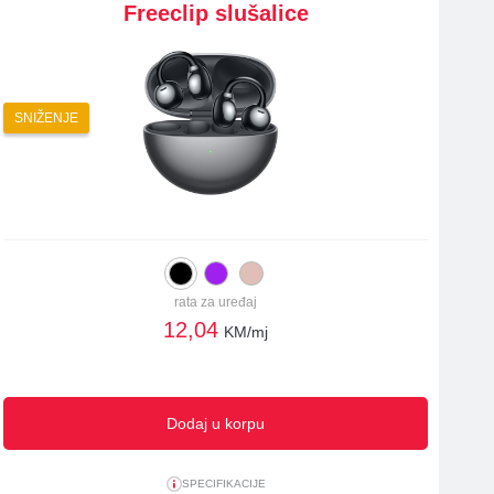
Freeclip slušalice
SNIŽENJE
rata za uređaj
12,04
KM/mj
Dodaj u korpu
SPECIFIKACIJE