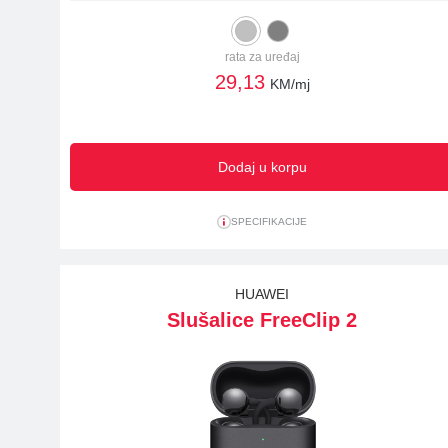
rata za uređaj
29,13
KM/mj
Dodaj u korpu
SPECIFIKACIJE
HUAWEI
Slušalice FreeClip 2