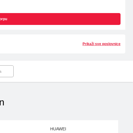
orpu
Prikaži sve poslovnice
a
on
HUAWEI