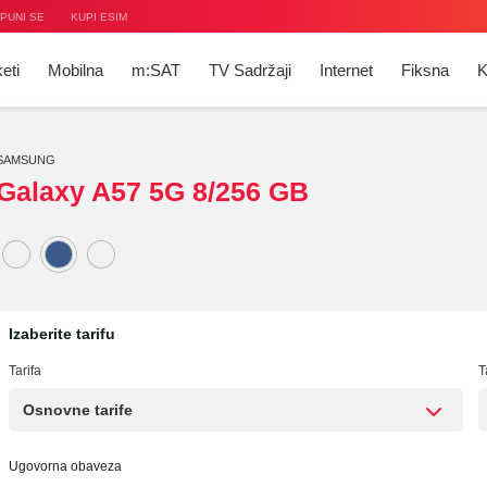
PUNI SE
KUPI ESIM
eti
Mobilna
m:SAT
TV Sadržaji
Internet
Fiksna
K
SAMSUNG
Galaxy A57 5G 8/256 GB
V
ije
ja
t
ge
duha
ja
ije
ti
a
Izaberite tarifu
Tarifa
T
Osnovne tarife
Ugovorna obaveza