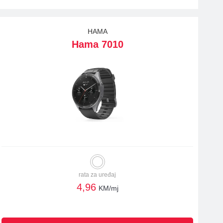
HAMA
Hama 7010
rata za uređaj
4,96
KM/mj