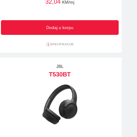
32,04
KM/mj
Dodaj u korpu
SPECIFIKACIJE
JBL
T530BT