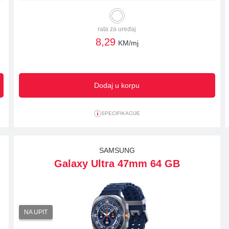
rata za uređaj
8,29
KM/mj
Dodaj u korpu
SPECIFIKACIJE
SAMSUNG
Galaxy Ultra 47mm 64 GB
NA UPIT