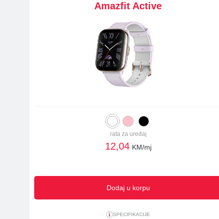
Amazfit Active
rata za uređaj
12,04
KM/mj
Dodaj u korpu
SPECIFIKACIJE