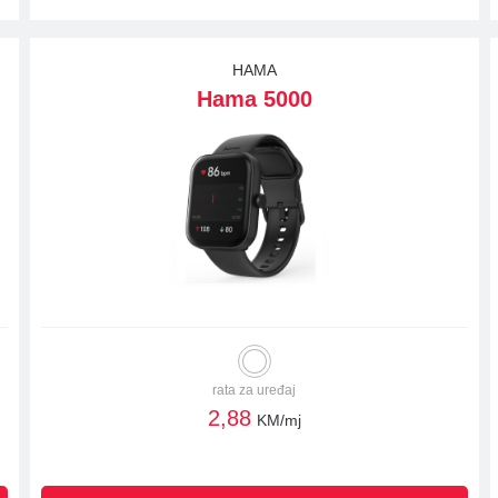
HAMA
Hama 5000
rata za uređaj
2,88
KM/mj