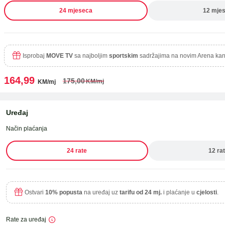
24 mjeseca
12 mjes
Isprobaj
MOVE TV
sa najboljim
sportskim
sadržajima na novim Arena kan
ka
164,99
175,00
KM/mj
KM/mj
Uređaj
Način plaćanja
24 rate
12 ra
Ostvari
10% popusta
na uređaj uz
tarifu od 24 mj.
i plaćanje u
cjelosti
.
Rate za uređaj