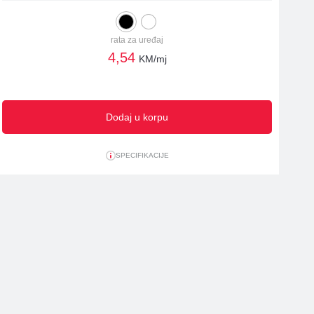
rata za uređaj
4,54
KM/mj
Dodaj u korpu
SPECIFIKACIJE