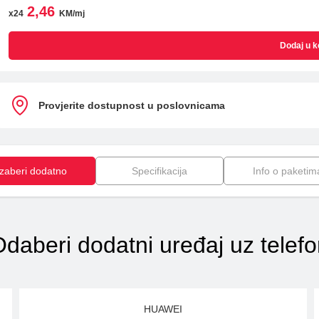
2,46
x24
KM/mj
Dodaj u k
Provjerite dostupnost u poslovnicama
Izaberi dodatno
Specifikacija
Info o paketim
daberi dodatni uređaj uz telef
HUAWEI