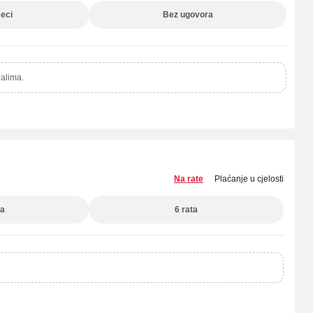
eci
Bez ugovora
alima.
Na rate
Plaćanje u cjelosti
ta
6 rata