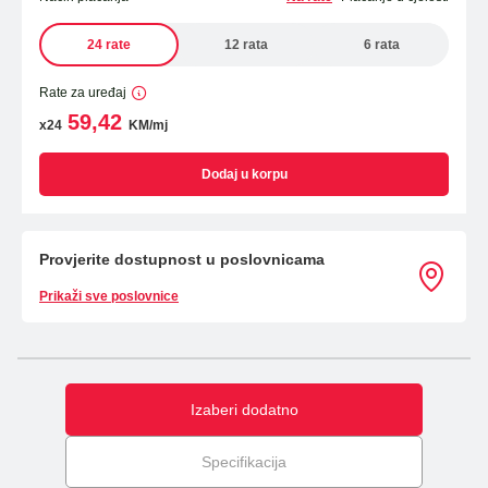
24 rate
12 rata
6 rata
Rate za uređaj
59,42
x24
KM/mj
Dodaj u korpu
Provjerite dostupnost u poslovnicama
Prikaži sve poslovnice
Izaberi dodatno
Specifikacija