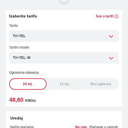
Laptopi
ESIM TRAVEL & TURIST
Izaberite tarifu
Sve o tarifi
WiFi Modemi i ruteri
Tarifa
Tableti
TV+TEL
Fiksni telefoni
Tarifni model
Dodatna oprema
TV+TEL: M
Ugovorna obaveza
OUTLET PONUDA
24 mj.
12 mj.
Bez ugovora
IZDVAJAMO
48,60
KM/mj
Uređaj
Način plaćanja
Na rate
Plaćanje u cjelosti