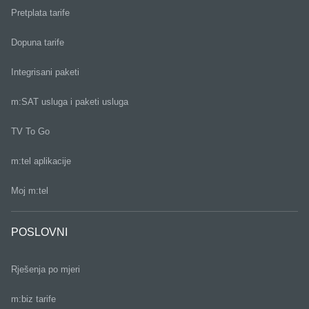
Pretplata tarife
Dopuna tarife
Integrisani paketi
m:SAT usluga i paketi usluga
TV To Go
m:tel aplikacije
Moj m:tel
POSLOVNI
Rješenja po mjeri
m:biz tarife