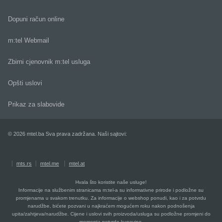
Dopuni račun online
m:tel Webmail
Zbirni cjenovnik m:tel usluga
Opšti uslovi
Prikaz za slabovide
© 2026 mtel.ba Sva prava zadržana. Naši sajtovi:
mts.rs
mtel.me
mtel.at
Hvala što koristite naše usluge!
Informacije na službenim stranicama m:tel-a su informativne prirode i podložne su
promjenama u svakom trenutku. Za informacije o webshop ponudi, kao i za potvrdu
narudžbe, bićete pozvani u najkraćem mogućem roku nakon podnošenja
upita/zahtjeva/narudžbe. Cijene i uslovi svih proizvoda/usluga su podložne promjeni do
momenta potvrde kupovine.