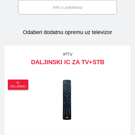
Info o paketima
Odaberi dodatnu opremu uz televizor
IPTV
DALJINSKI IC ZA TV+STB
IC
DALJINSKI