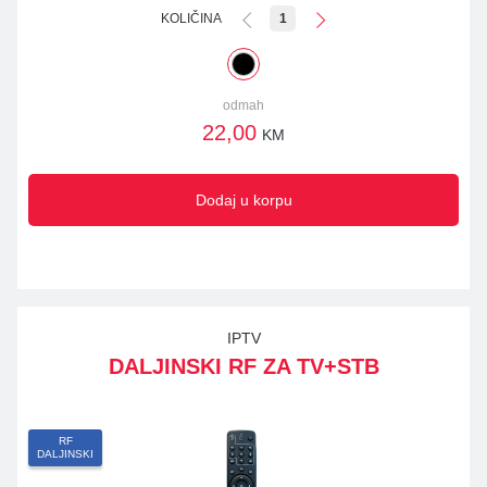
KOLIČINA
1
odmah
22,00
KM
Dodaj u korpu
IPTV
DALJINSKI RF ZA TV+STB
RF
DALJINSKI