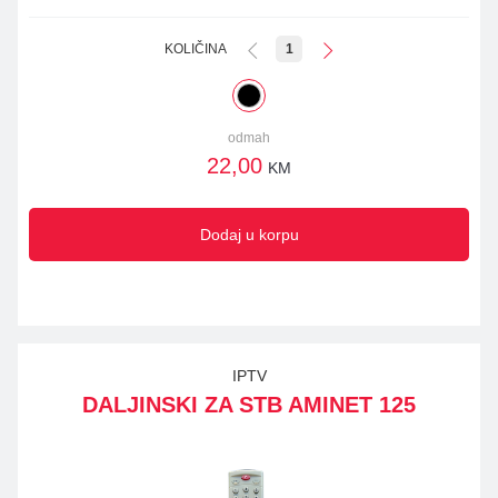
KOLIČINA
1
odmah
22,00
KM
Dodaj u korpu
IPTV
DALJINSKI ZA STB AMINET 125