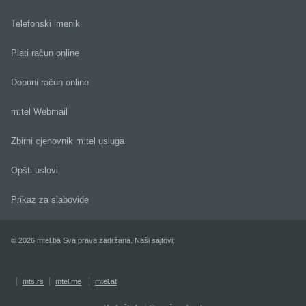
Telefonski imenik
Plati račun online
Dopuni račun online
m:tel Webmail
Zbirni cjenovnik m:tel usluga
Opšti uslovi
Prikaz za slabovide
© 2026 mtel.ba Sva prava zadržana. Naši sajtovi:
mts.rs
mtel.me
mtel.at