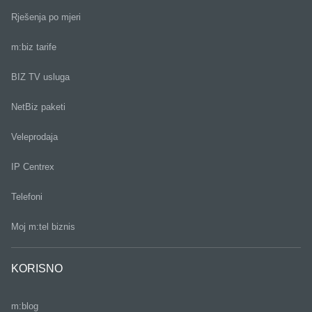
Rješenja po mjeri
m:biz tarife
BIZ TV usluga
NetBiz paketi
Veleprodaja
IP Centrex
Telefoni
Moj m:tel biznis
KORISNO
m:blog