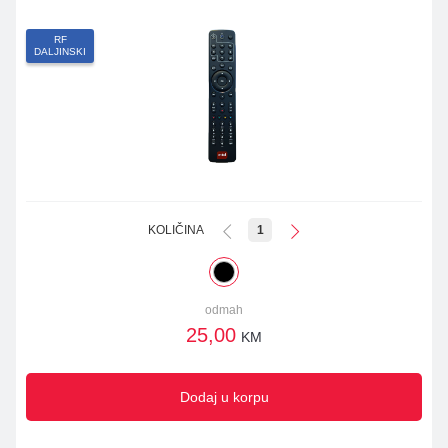
RF
DALJINSKI
KOLIČINA
1
odmah
25,00
KM
Dodaj u korpu