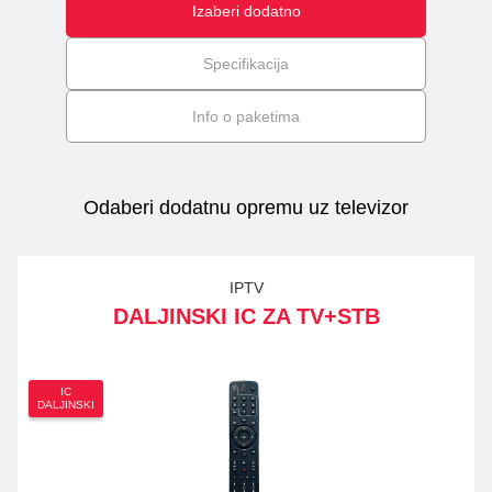
Izaberi dodatno
Specifikacija
Info o paketima
Odaberi dodatnu opremu uz televizor
IPTV
DALJINSKI IC ZA TV+STB
IC
DALJINSKI