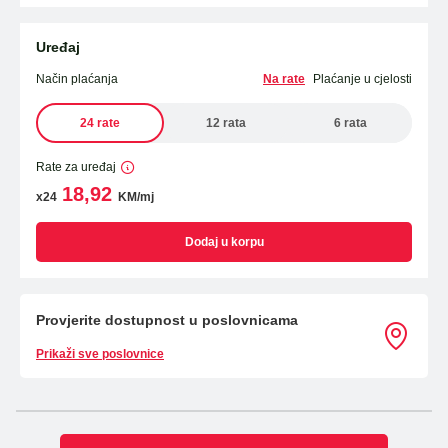
Uređaj
Način plaćanja
Na rate
Plaćanje u cjelosti
24 rate
12 rata
6 rata
Rate za uređaj
18,92
x24
KM/mj
Dodaj u korpu
Provjerite dostupnost u poslovnicama
Prikaži sve poslovnice