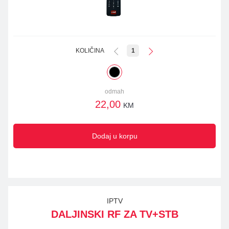
KOLIČINA
1
odmah
22,00
KM
Dodaj u korpu
IPTV
DALJINSKI RF ZA TV+STB