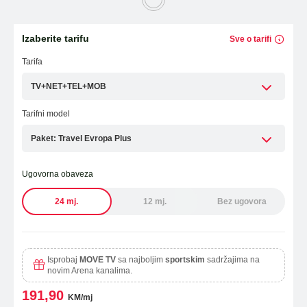
Laptopi
ESIM TRAVEL & TURIST
Izaberite tarifu
Sve o tarifi
WiFi Modemi i ruteri
Tarifa
Tableti
TV+NET+TEL+MOB
Fiksni telefoni
Tarifni model
Dodatna oprema
Paket: Travel Evropa Plus
Ugovorna obaveza
OUTLET PONUDA
24 mj.
12 mj.
Bez ugovora
IZDVAJAMO
Isprobaj
MOVE TV
sa najboljim
sportskim
sadržajima na
novim Arena kanalima.
191,90
KM/mj