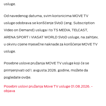
usluge.
M:TEL APLIKACIJE
ESIM TRAVEL & TURIST
Od navedenog datuma, svim korisnicima MOVE TV
KONTAKT
usluge odobrava se korišćenje SVoD (eng. Subscription
Video on Demand) usluga i to TS MEDIA, TELCAST,
ARENA SPORT i VIASAT WORLD SVoD usluge, na zahtjev,
u okviru cijene mjesečne naknade za korišćenje MOVE TV
usluge.
Posebne uslove pružanja MOVE TV usluge koji će se
primjenjivati od 1. avgusta 2026. godine, možete da
pogledate ovdje.
Posebni uslovi pružanja Move TV usluge 01.08.2026. -
objava