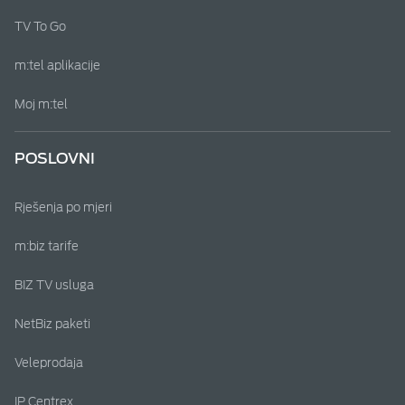
TV To Go
m:tel aplikacije
Moj m:tel
POSLOVNI
Rješenja po mjeri
m:biz tarife
BIZ TV usluga
NetBiz paketi
Veleprodaja
IP Centrex