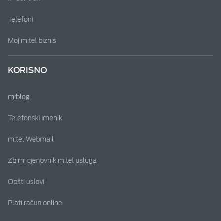
Telefoni
Moj m:tel biznis
KORISNO
m:blog
Telefonski imenik
m:tel Webmail
Zbirni cjenovnik m:tel usluga
Opšti uslovi
Plati račun online