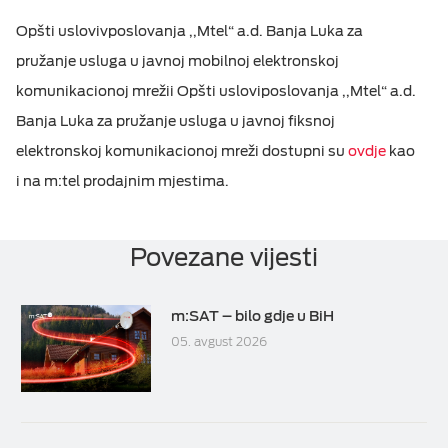
O
pšti uslov
iv
poslovanja ,,Mtel“ a.d. Banja Luka
za
pružanje
usluga u javnoj mobilnoj elektronskoj
komunikacionoj mreži
i
O
pšti uslov
i
poslovanja ,,Mtel“ a.d.
Banja Luka
za pružanje
usluga u javnoj
fiksnoj
elektronskoj komunikacionoj mreži
dostupni su
ovdje
kao
i na m:tel prodajnim mjestima.
Povezane vijesti
m:SAT – bilo gdje u BiH
05. avgust 2026