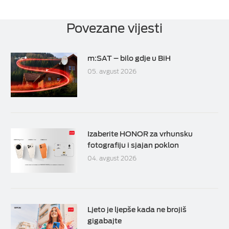
Povezane vijesti
m:SAT – bilo gdje u BiH
05. avgust 2026
Izaberite HONOR za vrhunsku
fotografiju i sjajan poklon
04. avgust 2026
Ljeto je ljepše kada ne brojiš
gigabajte