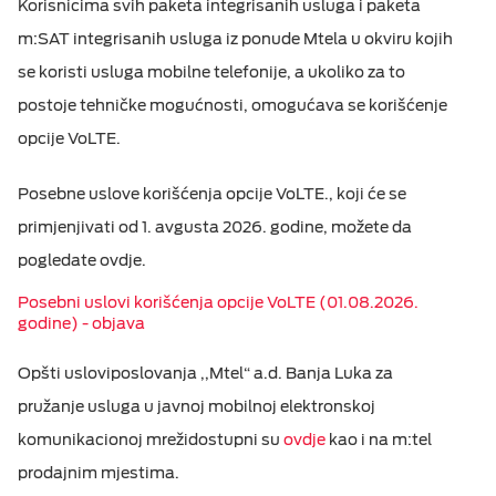
Korisnicima svih paketa integrisanih usluga i paketa
M:TEL APLIKACIJE
m:SAT integrisanih usluga iz ponude Mtela u okviru kojih
ESIM TRAVEL & TURIST
se koristi usluga mobilne telefonije, a ukoliko za to
KONTAKT
postoje tehničke mogućnosti, omogućava se korišćenje
opcije VoLTE.
Posebne uslove korišćenja opcije VoLTE., koji će se
primjenjivati od 1. avgusta 2026. godine, možete da
pogledate ovdje.
Posebni uslovi korišćenja opcije VoLTE (01.08.2026.
godine) - objava
O
pšti uslov
i
poslovanja ,,Mtel“ a.d. Banja Luka
za
pružanje
usluga u javnoj mobilnoj elektronskoj
komunikacionoj mreži
dostupni su
ovdje
kao i na m:tel
prodajnim mjestima.