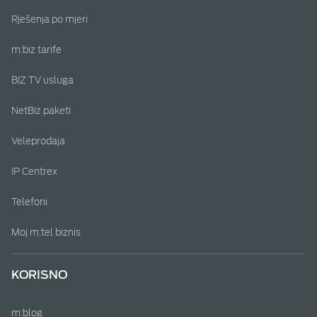
Rješenja po mjeri
m:biz tarife
BIZ TV usluga
NetBiz paketi
Veleprodaja
IP Centrex
Telefoni
Moj m:tel biznis
KORISNO
m:blog