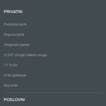
PRIVATNI
Pretplata tarife
Dopuna tarife
Integrisani paketi
m:SAT usluga i paketi usluga
TV To Go
m:tel aplikacije
Moj m:tel
POSLOVNI