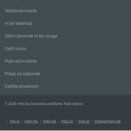
Telefonski imenik
m:tel Webmail
Zbirni cjenovnik m:tel usluga
Opšti uslovi
Plati račun online
Prikaz za slabovide
Zaštita privatnosti
© 2026 mtel.ba Sva prava zadržana. Naši sajtovi:
mts.rs
mtel.me
mtel.mk
mtel.ch
mtel.at
mtelgermany.de