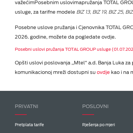
važećim
P
osebnim uslovima
pružanja TOTAL GR
usluge, za
tarifne modele
BIZ 13
,
BIZ 19
,
BIZ 25
,
BIZ
Posebne uslove pružanja i Cjenovnika TOTAL GROUP 
2026. godine, možete da pogledate ovdje.
Posebni uslovi pružanja TOTAL GROUP usluge (01.07.202
O
pšti uslov
i
poslovanja ,,Mtel“ a.d. Banja Luka
za 
komunikacionoj mreži
dostupni su
ovdje
kao i na 
PRIVATNI
POSLOVNI
Pretplata tarife
Rješenja po mjeri