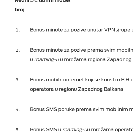
Redni
BIZ
tarifni model
broj
Bonus minute za pozive unutar VPN grupe 
Bonus minute za pozive prema svim mobilni
u
roaming-u
u mrežama regiona Zapadnog 
Bonus
m
obilni internet koji se koristi u BiH i
operatora u regionu Zapadnog Balkana
Bonus SMS poruke prema svim mobilnim m
Bonus SMS u
roaming-u
u
mrežama operat