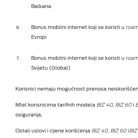
Balkana
Bonus mobilni internet koji se koristi u
roam
Evropi
Bonus mobilni internet koji se koristi u
roam
Svijetu (Global)
Korisnici nemaju mogućnost prenosa neiskorišće
M
tel korisnicima tarifnih modela
BIZ 40
,
BIZ 60
i
B
osiguranja
.
Ostali uslovi i cijene korišćenja
BIZ
40,
BIZ
60
i
BIZ 