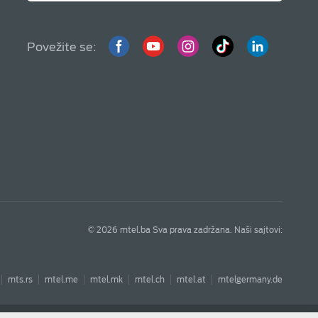
Povežite se:
© 2026 mtel.ba Sva prava zadržana. Naši sajtovi:
mts.rs
mtel.me
mtel.mk
mtel.ch
mtel.at
mtelgermany.de