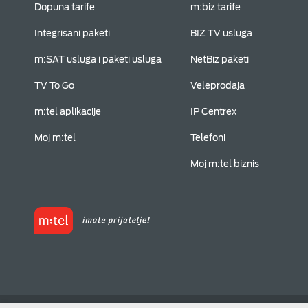
Dopuna tarife
m:biz tarife
Integrisani paketi
BIZ TV usluga
m:SAT usluga i paketi usluga
NetBiz paketi
TV To Go
Veleprodaja
m:tel aplikacije
IP Centrex
Moj m:tel
Telefoni
Moj m:tel biznis