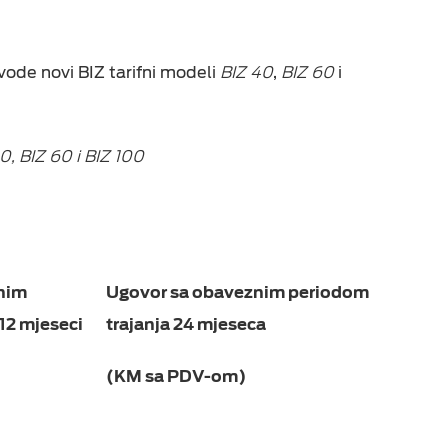
de novi BIZ tarifni modeli
BIZ 40
,
BIZ 60
i
eka
0, BIZ 60 i BIZ 100
nim
Ugovor sa obaveznim periodom
12 mjeseci
trajanja
24
mjesec
a
(KM sa PDV-om)