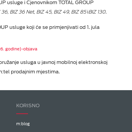
OUP
usluge
i Cjenovnikom
TOTAL GROUP
 36
,
BIZ 36 Net
,
BIZ 45
,
BIZ 49, BIZ
85
i
BIZ 130
.
usluge koji će se primjenjivati od 1. jula
6. godine)-objava
pružanje
usluga u javnoj
mobilnoj
elektronskoj
m:tel prodajnim mjestima.
KORISNO
m:blog