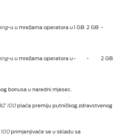
ing
-u u mrežama operatora u
1 GB
2 GB
-
ing
-u u mrežama operatora u
-
-
2 GB
nog bonusa u naredni mjesec.
IZ 100
plaća premiju putničkog zdravstvenog
1
0
0
primjenjivaće se u skladu sa