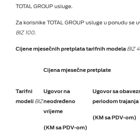
Epic Drama
TOTAL GROUP usluge.
Fiksni telefoni
ON TV
Viasat World
Dodatna oprema
Za korisnike TOTAL GROUP usluge u ponudu se uvo
MiniMax Plus Videot
BIZ 100
.
Nick Plus Videoteka
Cijene mjesečnih pretplata tarifnih modela
BIZ 4
Balkan Myusic
Videoteka
Cijena mjesečne pretplate
IPTV Videoteka
Tarifni
Ugovor na
Ugovor sa obavez
modeli
BIZ
neodređeno
periodom trajanja 
vrijeme
(KM sa PDV-om)
(KM sa PDV-om)