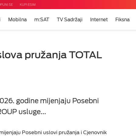
PUNI SE
KUPI ESIM
i
Mobilna
m:SAT
TV Sadržaji
Internet
Fiksna
ni
m?
u
uslova pružanja TOTAL
 TV
i
net
eti
uda
2026. godine mijenjaju Posebni
ROUP usluge...
ijenjaju Posebni uslovi pružanja i Cjenovnik