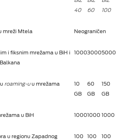
BIZ
BIZ
BIZ
40
60
100
u mreži Mtela
Neograničen
m i fiksnim mrežama u BiH i
1000
3000
5000
Balkana
 u
roaming-u
u mrežama
10
60
150
GB
GB
GB
režama u BiH
1000
1000
1000
ora
u regionu Zapadnog
100
100
100