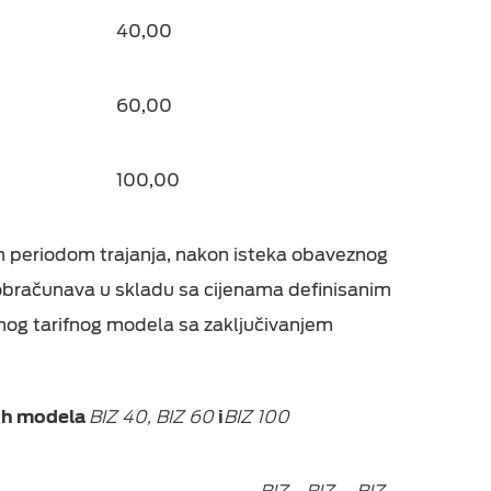
40,00
60,00
100,00
im periodom trajanja, nakon isteka obaveznog
 obračunava u skladu sa cijenama definisanim
og tarifnog modela sa zaključivanjem
nih modela
BIZ 40
,
BIZ 60
i
BIZ 100