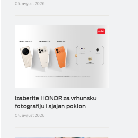
05. avgust 2026
Izaberite HONOR za vrhunsku
fotografiju i sjajan poklon
04. avgust 2026