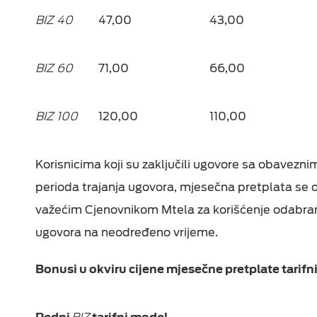
BIZ
40
47,00
43,00
BIZ
60
71,00
66,00
BIZ
100
120,00
110,00
Korisnicima koji su zaključili ugovore sa obavezn
perioda trajanja ugovora, mjesečna pretplata se
važećim Cjenovnikom Mtela za korišćenje odabran
ugovora na neodređeno vrijeme.
Bonusi u okviru cijene mjesečne pretplate tarif