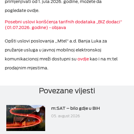
primjenjivati od 1. jula 2026. godine, možete da
pogledate ovdje.
Posebni uslovi korišćenja tarifnih dodataka „BIZ dodaci“
(01.07.2026. godine) - objava
O
pšti uslov
i
poslovanja ,,Mtel“ a.d. Banja Luka
za
pružanje
usluga u javnoj mobilnoj elektronskoj
komunikacionoj mreži
dostupni su
ovdje
kao i na m:tel
prodajnim mjestima.
Povezane vijesti
m:SAT – bilo gdje u BiH
05. avgust 2026