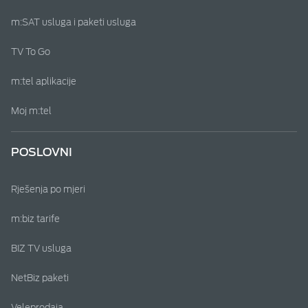
m:SAT usluga i paketi usluga
TV To Go
m:tel aplikacije
Moj m:tel
POSLOVNI
Rješenja po mjeri
m:biz tarife
BIZ TV usluga
NetBiz paketi
Veleprodaja