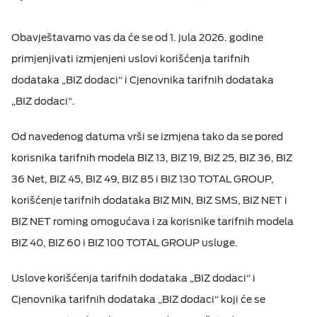
M:TEL APLIKACIJE
ESIM TRAVEL & TURIST
Obavještavamo vas da će se od 1. jula 2026. godine
KONTAKT
primjenjivati izmjenjeni uslovi korišćenja tarifnih
dodataka „BIZ dodaci“ i Cjenovnika tarifnih dodataka
„BIZ dodaci“.
Od navedenog datuma vrši se izmjena tako da se pored
korisnika tarifnih modela BIZ 13, BIZ 19, BIZ 25, BIZ 36, BIZ
36 Net, BIZ 45, BIZ 49, BIZ 85 i BIZ 130 TOTAL GROUP,
korišćenje tarifnih dodataka BIZ MIN, BIZ SMS, BIZ NET i
BIZ NET roming omogućava i za korisnike tarifnih modela
BIZ 40, BIZ 60 i BIZ 100 TOTAL GROUP usluge.
Uslove korišćenja tarifnih dodataka „BIZ dodaci“ i
Cjenovnika tarifnih dodataka „BIZ dodaci“ koji će se