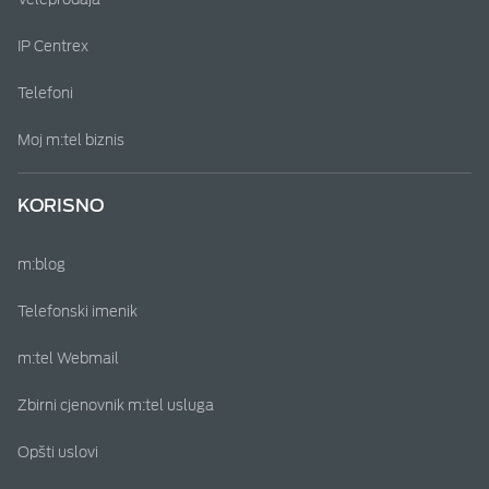
IP Centrex
Telefoni
Moj m:tel biznis
KORISNO
m:blog
Telefonski imenik
m:tel Webmail
Zbirni cjenovnik m:tel usluga
Opšti uslovi