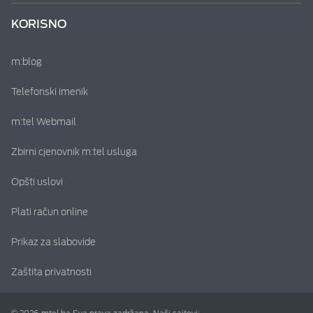
KORISNO
m:blog
Telefonski imenik
m:tel Webmail
Zbirni cjenovnik m:tel usluga
Opšti uslovi
Plati račun online
Prikaz za slabovide
Zaštita privatnosti