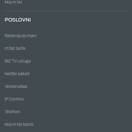
Moj m:tel
POSLOVNI
Rješenja po mjeri
m:biz tarife
BIZ TV usluga
NetBiz paketi
Veleprodaja
IP Centrex
Telefoni
Moj m:tel biznis