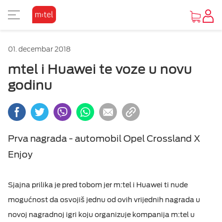
PRIKAZ ZA SLABOVIDE
KORISNIČKA ZONA
TV SADRŽAJI
INTERNET
MOBILNA
UREĐAJI
FIKSNA
PAKETI
M:SAT
01. decembar 2018
KAKO DO UREĐAJA
O MTEL PAKETIMA
O MTEL MOBILNOJ
O M:SAT TV USLUZI I PAKETIMA
GLEDAJ I ZABAVI SE
O MTEL INTERNETU
O MTEL TELEFONIJI
POČETNA STRANA
Osnovni prikaz
mtel i Huawei te voze u novu
godinu
PONUDA UREĐAJA
SA 4 USLUGE
PRETPLATA
M:SAT TV USLUGA
TV PONUDA
INTERNET PONUDA
PONUDA
VIJESTI
Visoki kontrast
Vijesti
OUTLET PONUDA
SA 2 I 3 USLUGE
KOMBINUJ
M:SAT PAKETI SA 3 USLUGE
VIDEOTEKE
OSTALE USLUGE
Inverzan
Prva nagrada - automobil Opel Crossland X
Servisne informacije
Enjoy
IZDVAJAMO
DOPUNA
M:SAT PAKETI SA 2 USLUGE
TV ZA PONIJETI
POMOĆ
MOBILNI INTERNET
Sjajna prilika je pred tobom jer m:tel i Huawei ti nude
mogućnost da osvojiš jednu od ovih vrijednih nagrada u
DOKUMENTA
novoj nagradnoj igri koju organizuje kompanija m:tel u
OSTALE USLUGE