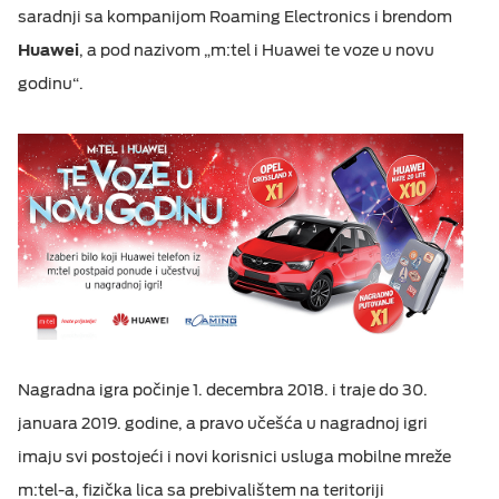
saradnji sa kompanijom Roaming Electronics i brendom
M:TEL APLIKACIJE
Huawei
, a pod nazivom „m:tel i Huawei te voze u novu
ESIM TRAVEL & TURIST
godinu“.
KONTAKT
Nagradna igra počinje 1. decembra 2018. i traje do 30.
januara 2019. godine, a pravo učešća u nagradnoj igri
imaju svi postojeći i novi korisnici usluga mobilne mreže
m:tel-a, fizička lica sa prebivalištem na teritoriji