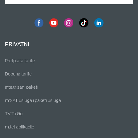
PRIVATNI
Pretplata tarife
Dopuna tarife
Integrisani paketi
m:SAT usluga i paketi usluga
TV To Go
m:tel aplikacije