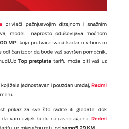
a
privlači pažnjusvojim dizajnom i snažnim
 ovaj model naprosto oduševljava moćnom
00 MP
, koja pretvara svaki kadar u vrhunsku
e odličan izbor da bude vaš savršen pomoćnik,
onudi.Uz
Top pretplata
tarifu može biti vaš uz
 koji žele jednostavan i pouzdan uređaj,
Redmi
ameru.
t prikaz za sve što radite ili gledate, dok
u da vam uvijek bude na raspolaganju.
Redmi
tarifu, uz mjesečnu ratu od
samo
5,29 KM
.