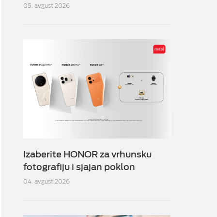
05. avgust 2026
Izaberite HONOR za vrhunsku
fotografiju i sjajan poklon
04. avgust 2026