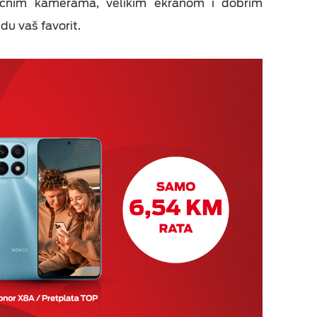
čnim kamerama, velikim ekranom i dobrim
u vaš favorit.
eka