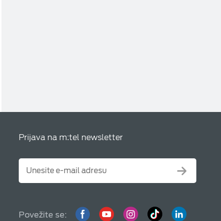
Prijava na m:tel newsletter
Povežite se: