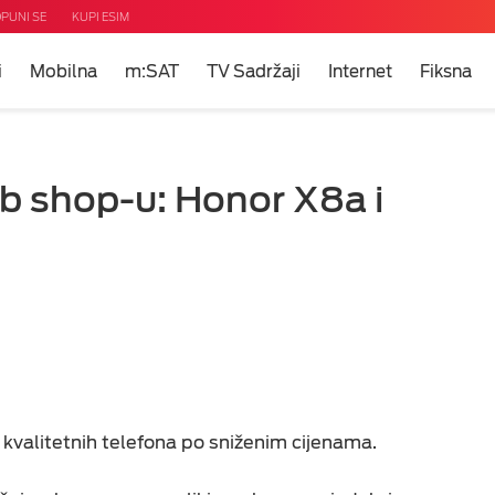
PUNI SE
KUPI ESIM
i
Mobilna
m:SAT
TV Sadržaji
Internet
Fiksna
ni
m?
u
b shop-u: Honor X8a i
 TV
i
net
eti
uda
a kvalitetnih telefona po sniženim cijenama.