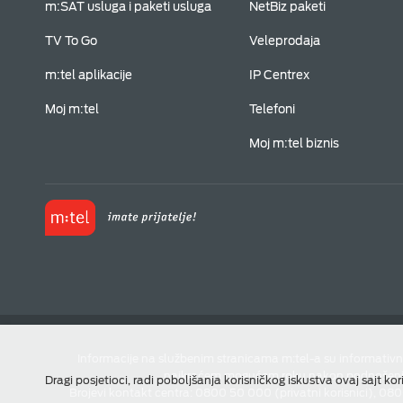
m:SAT usluga i paketi usluga
NetBiz paketi
TV To Go
Veleprodaja
m:tel aplikacije
IP Centrex
Moj m:tel
Telefoni
Moj m:tel biznis
Informacije na službenim stranicama m:tel-a su informativn
najkraćem mogućem roku nakon podnošenja u
Dragi posjetioci, radi poboljšanja korisničkog iskustva ovaj sajt kor
Brojevi kontakt centra: 0800 50 000 (privatni korisnici), 08