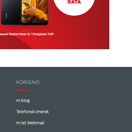
KORISNO
m:blog
Telefonski imenik
m:tel Webmail