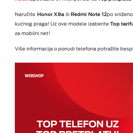
Naručite
Honor X8a
ili
Redmi Note 12
po sniženo
kućnog praga! Uz ove modele izaberite
Top tarif
za mobilni net!
Više informacija o ponudi telefona potražite be