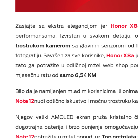
Zasjajte sa ekstra elegancijom jer
Honor X8
performansama.
Izvrstan u svakom detalju,
trostrukom kamerom
sa glavnim senzorom od
1
fotografiju. Savršen za sve korisnike,
Honor X8a
j
zato ga potražite u odličnoj m:tel web shop p
mjesečnu ratu od
samo 6,54 KM
.
Bilo da je namijenjen mlađim korisnicima ili onima
Note 12
nudi odlično iskustvo i moćnu trostruku k
Njegov veliki AMOLED ekran pruža kristalno čis
dugotrajna baterija i brzo punjenje omogućavaj
Note 12
potražite u m:tel ponudi uz
Top pretplata