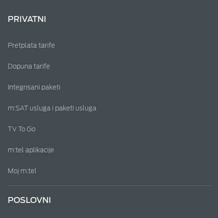
PRIVATNI
Pretplata tarife
Dopuna tarife
Integrisani paketi
m:SAT usluga i paketi usluga
TV To Go
m:tel aplikacije
Moj m:tel
POSLOVNI