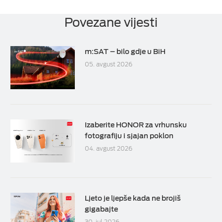
Povezane vijesti
m:SAT – bilo gdje u BiH
05. avgust 2026
Izaberite HONOR za vrhunsku
fotografiju i sjajan poklon
04. avgust 2026
Ljeto je ljepše kada ne brojiš
gigabajte
30. jul 2026