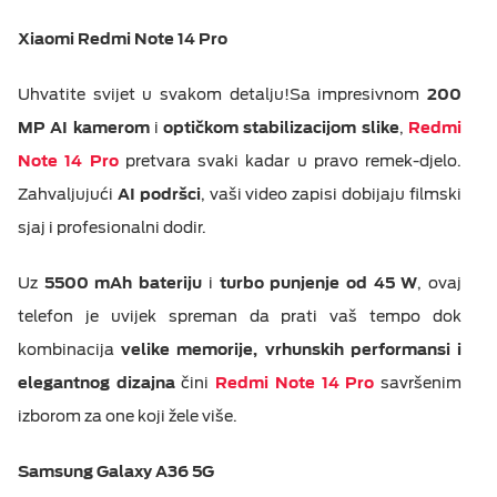
M:TEL APLIKACIJE
Xiaomi Redmi Note 14 Pro
ESIM TRAVEL & TURIST
KONTAKT
Uhvatite svijet u svakom detalju!Sa impresivnom
200
MP AI kamerom
i
optičkom stabilizacijom slike
,
Redmi
Note 14 Pro
pretvara svaki kadar u pravo remek-djelo.
Zahvaljujući
AI podršci
, vaši video zapisi dobijaju filmski
sjaj i profesionalni dodir.
Uz
5500 mAh bateriju
i
turbo punjenje od 45 W
, ovaj
telefon je uvijek spreman da prati vaš tempo dok
kombinacija
velike memorije, vrhunskih performansi i
elegantnog dizajna
čini
Redmi Note 14 Pro
savršenim
izborom za one koji žele više.
Samsung Galaxy A36 5G