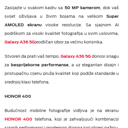
Zasijajte u svakom kadru sa
50 MP kamerom
, dok vaš
svijet oživljava u živim bojama na velikom
Super
AMOLED ekranu
visoke rezolucije. Sa sjajnom AI
podrškom za visoki kvalitet fotografija u svim uslovima,
Galaxy A36 5G
jeodličan izbor za većinu korisnika.
Stvoren da prati vaš tempo,
Galaxy A36 5G
donosi snagu
za
besprijekorne performanse
, a uz elegantan dizajn i
pristupačnu cijenu pruža kvalitet koji podiže standarde u
srednjoj klasi telefona.
HONOR 400
Budućnost mobilne fotografije vidljiva je na ekranu
HONOR 400
telefona, koji je zahvaljujući kombinaciji
sjajnih performansi i modernog dizajna koji plijeni pažnju,