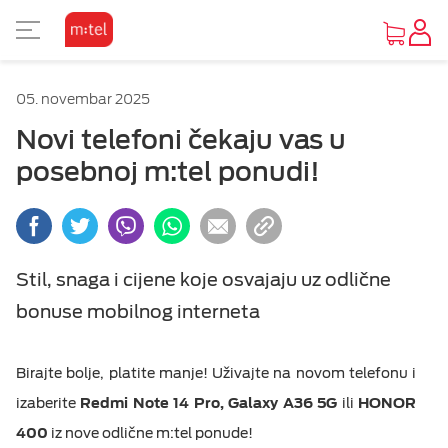
PRIKAZ ZA SLABOVIDE
KORISNIČKA ZONA
TV SADRŽAJI
INTERNET
MOBILNA
UREĐAJI
FIKSNA
PAKETI
M:SAT
05. novembar 2025
KAKO DO UREĐAJA
O MTEL PAKETIMA
O MTEL MOBILNOJ
O M:SAT TV USLUZI I PAKETIMA
GLEDAJ I ZABAVI SE
O MTEL INTERNETU
O MTEL TELEFONIJI
POČETNA STRANA
Osnovni prikaz
Novi telefoni čekaju vas u
posebnoj m:tel ponudi!
PONUDA UREĐAJA
SA 4 USLUGE
PRETPLATA
M:SAT TV USLUGA
TV PONUDA
INTERNET PONUDA
PONUDA
VIJESTI
Visoki kontrast
Vijesti
OUTLET PONUDA
SA 2 I 3 USLUGE
KOMBINUJ
M:SAT PAKETI SA 3 USLUGE
VIDEOTEKE
OSTALE USLUGE
Inverzan
Stil, snaga i cijene koje osvajaju uz odlične
Servisne informacije
bonuse mobilnog interneta
IZDVAJAMO
DOPUNA
M:SAT PAKETI SA 2 USLUGE
TV ZA PONIJETI
POMOĆ
MOBILNI INTERNET
Birajte bolje, platite manje! Uživajte na novom telefonu i
izaberite
Redmi Note 14 Pro, Galaxy A36 5G
ili
HONOR
DOKUMENTA
400
iz nove odlične m:tel ponude!
OSTALE USLUGE