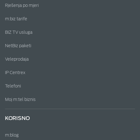
Rješenja po mjeri
m:biz tarife
BIZ TV usluga
NetBiz paketi
Veleprodaja
IP Centrex
Telefoni
Moj m:tel biznis
KORISNO
m:blog