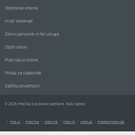
Telefonski imenik
m:tel Webmail
Zbirni cjenovnik m:tel usluga
Opšti uslovi
Plati račun online
Prikaz za slabovide
Zaštita privatnosti
© 2026 mtel.ba Sva prava zadržana. Naši sajtovi:
mts.rs
mtel.me
mtel.mk
mtel.ch
mtel.at
mtelgermany.de
Hvala što koristite naše usluge!