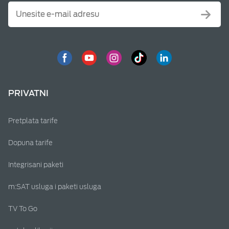
PRIVATNI
Pretplata tarife
Dopuna tarife
Integrisani paketi
m:SAT usluga i paketi usluga
TV To Go