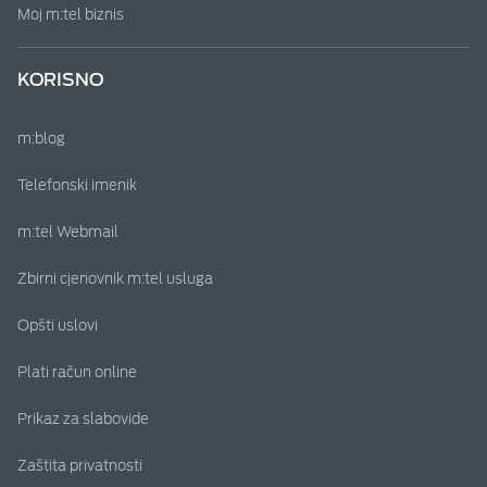
Moj m:tel biznis
KORISNO
m:blog
Telefonski imenik
m:tel Webmail
Zbirni cjenovnik m:tel usluga
Opšti uslovi
Plati račun online
Prikaz za slabovide
Zaštita privatnosti