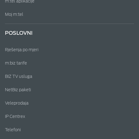
m:tel aplikacije
Moj m:tel
POSLOVNI
Rješenja po mjeri
m:biz tarife
BIZ TV usluga
NetBiz paketi
Veleprodaja
IP Centrex
Telefoni