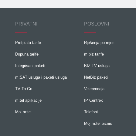
PRIVATNI
POSLOVNI
Pretplata tarife
Rješenja po mjeri
Dopuna tarife
m:biz tarife
Integrisani paketi
BIZ TV usluga
m:SAT usluga i paketi usluga
NetBiz paketi
TV To Go
Veleprodaja
m:tel aplikacije
IP Centrex
Moj m:tel
Telefoni
Moj m:tel biznis