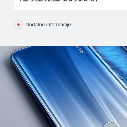
Trajanje usluge
mjesec dana (obnovljivo)
Dodatne informacije