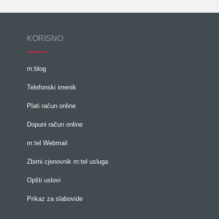
KORISNO
m:blog
Telefonski imenik
Plati račun online
Dopuni račun online
m:tel Webmail
Zbirni cjenovnik m:tel usluga
Opšti uslovi
Prikaz za slabovide