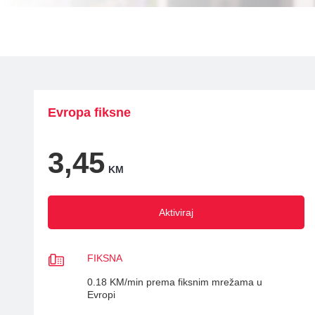
Fiksni telefoni
Viasat World
ON TV
Dodatna oprema
MiniMax Plus Videoteka
Nick Plus Videoteka
Balkan Myusic Videote
Evropa fiksne
IPTV Videoteka
3,45
KM
Aktiviraj
FIKSNA
0.18 KM/min prema fiksnim mrežama u
Evropi