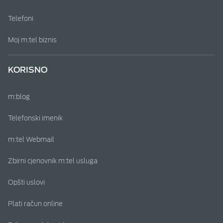
Telefoni
Moj m:tel biznis
KORISNO
m:blog
Telefonski imenik
m:tel Webmail
Zbirni cjenovnik m:tel usluga
Opšti uslovi
Plati račun online