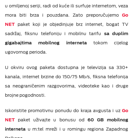
u omiljenoj seriji, radi od kuće ili surfuje internetom, veza
M:TEL APLIKACIJE
ESIM TRAVEL & TURIST
mora biti brza i pouzdana. Zato preporučujemo
Go
NET
paket koji je objedinjuje brz internet, bogat TV
KONTAKT
sadržaj, fiksnu telefoniju i mobilnu tarifu
sa duplim
gigabajtima mobilnog interneta
tokom cijelog
ugovornog perioda.
U okviru ovog paketa dostupna je televizija sa 330+
kanala, internet brzine do 150/75 Mb/s, fiksna telefonija
sa neograničenim razgovorima, videoteke kao i druge
brojne pogodnosti.
Iskoristite promotivnu ponudu do kraja avgusta i uz
Go
NET
paket uživajte u bonusu od
60 GB mobilnog
interneta
u m:tel mreži i u romingu regiona Zapadnog