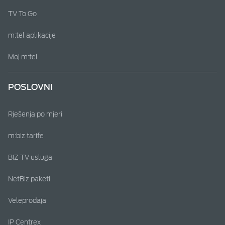
TV To Go
m:tel aplikacije
Moj m:tel
POSLOVNI
Rješenja po mjeri
m:biz tarife
BIZ TV usluga
NetBiz paketi
Veleprodaja
IP Centrex