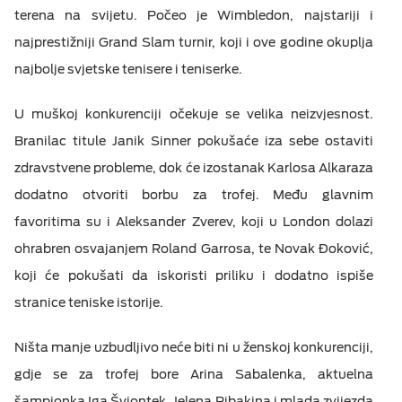
terena na svijetu. Počeo je Wimbledon, najstariji i
M:TEL APLIKACIJE
ESIM TRAVEL & TURIST
najprestižniji Grand Slam turnir, koji i ove godine okuplja
najbolje svjetske tenisere i teniserke.
KONTAKT
U muškoj konkurenciji očekuje se velika neizvjesnost.
Branilac titule Janik Sinner pokušaće iza sebe ostaviti
zdravstvene probleme, dok će izostanak Karlosa Alkaraza
dodatno otvoriti borbu za trofej. Među glavnim
favoritima su i Aleksander Zverev, koji u London dolazi
ohrabren osvajanjem Roland Garrosa, te Novak Đoković,
koji će pokušati da iskoristi priliku i dodatno ispiše
stranice teniske istorije.
Ništa manje uzbudljivo neće biti ni u ženskoj konkurenciji,
gdje se za trofej bore Arina Sabalenka, aktuelna
šampionka Iga Švjontek, Jelena Ribakina i mlada zvijezda