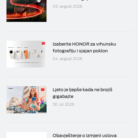
05. avgust 2026
Izaberite HONOR za vrhunsku
fotografiju i sjajan poklon
04. avgust 2026
Ljeto je ljepše kada ne brojiš
gigabajte
30. jul 2026
Obavještenje o izmjeni uslova