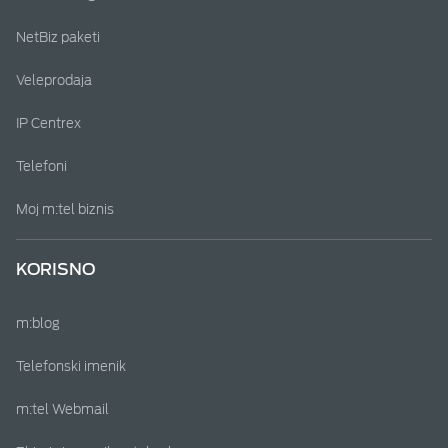
NetBiz paketi
Veleprodaja
IP Centrex
Telefoni
Moj m:tel biznis
KORISNO
m:blog
Telefonski imenik
m:tel Webmail