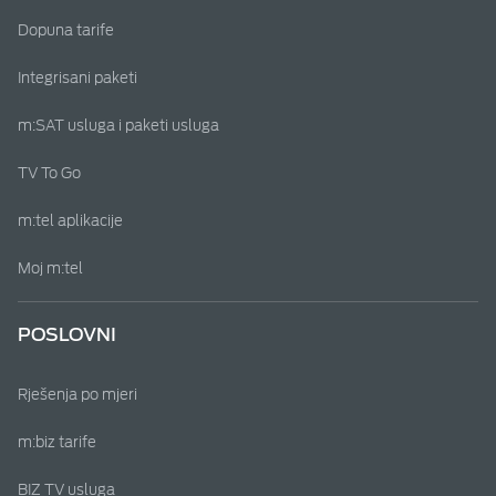
Dopuna tarife
Integrisani paketi
m:SAT usluga i paketi usluga
TV To Go
m:tel aplikacije
Moj m:tel
POSLOVNI
Rješenja po mjeri
m:biz tarife
BIZ TV usluga