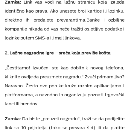
Zamka:
Link vas vodi na lažnu stranicu koja izgleda
identično kao prava. Ako unesete broj kartice ili lozinku,
direktno ih predajete prevarantima.Banke i ozbiljne
kompanije nikada od vas neće tražiti osjetljive podatke i
lozinke putem SMS-a ili mejl linkova.
2. Lažne nagradne igre –
s
reća koja previše košta
„Čestitamo! Izvučeni ste kao dobitnik novog telefona,
kliknite ovdje da preuzmete nagradu.“ Zvuči primamljivo?
Naravno. Često ove poruke kruže raznim aplikacijama i
platformama, a navodno ih organizuju poznati trgovački
lanci ili brendovi.
Zamka:
Da biste „preuzeli nagradu“, traži se da podijelite
link sa 10 prijatelja (tako se prevara širi) ili da platite