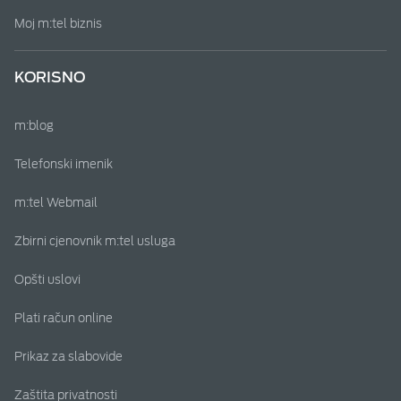
Moj m:tel biznis
KORISNO
m:blog
Telefonski imenik
m:tel Webmail
Zbirni cjenovnik m:tel usluga
Opšti uslovi
Plati račun online
Prikaz za slabovide
Zaštita privatnosti