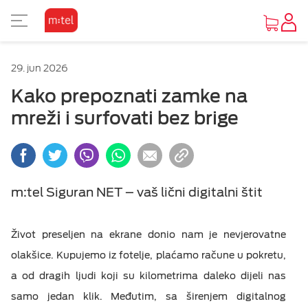
PRIKAZ ZA SLABOVIDE
KORISNIČKA ZONA
TV SADRŽAJI
INTERNET
MOBILNA
UREĐAJI
FIKSNA
PAKETI
M:SAT
29. jun 2026
KAKO DO UREĐAJA
O MTEL PAKETIMA
O MTEL MOBILNOJ
O M:SAT TV USLUZI I PAKETIMA
GLEDAJ I ZABAVI SE
O MTEL INTERNETU
O MTEL TELEFONIJI
POČETNA STRANA
Osnovni prikaz
Kako prepoznati zamke na
mreži i surfovati bez brige
PONUDA UREĐAJA
SA 4 USLUGE
PRETPLATA
M:SAT TV USLUGA
TV PONUDA
INTERNET PONUDA
PONUDA
VIJESTI
Visoki kontrast
Vijesti
OUTLET PONUDA
SA 2 I 3 USLUGE
KOMBINUJ
M:SAT PAKETI SA 3 USLUGE
VIDEOTEKE
OSTALE USLUGE
Inverzan
m:tel Siguran NET – vaš lični digitalni štit
Servisne informacije
IZDVAJAMO
DOPUNA
M:SAT PAKETI SA 2 USLUGE
TV ZA PONIJETI
Život preseljen na ekrane donio nam je nevjerovatne
POMOĆ
olakšice. Kupujemo iz fotelje, plaćamo račune u pokretu,
MOBILNI INTERNET
a od dragih ljudi koji su kilometrima daleko dijeli nas
DOKUMENTA
samo jedan klik. Međutim, sa širenjem digitalnog
OSTALE USLUGE