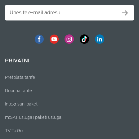
PRIVATNI
Pretplata tarife
Dopuna tarife
Integrisani paketi
m:SAT usluga i paketi usluga
TV To Go