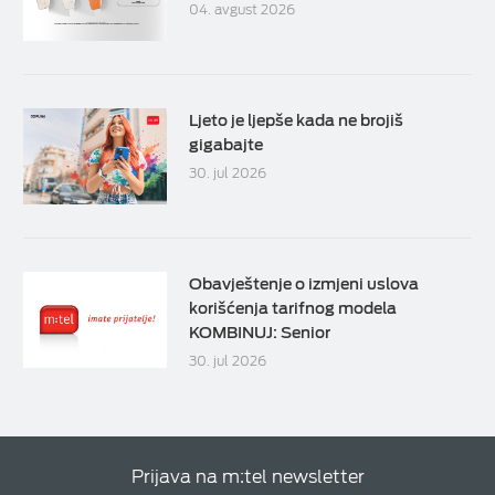
04. avgust 2026
Ljeto je ljepše kada ne brojiš
gigabajte
30. jul 2026
Obavještenje o izmjeni uslova
korišćenja tarifnog modela
KOMBINUJ: Senior
30. jul 2026
Prijava na m:tel newsletter