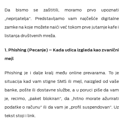
Da bismo se zaštitili, moramo prvo upoznati
„neprijatelja“. Predstavljamo vam najčešće digitalne
zamke na koje možete naići već tokom prve jutarnje kafe i
listanja društvenih mreža.
1. Phishing (Pecanje) – Kada udica izgleda kao zvanični
mejl
Phishing je i dalje kralj među online prevarama. To je
situacija kad vam stigne SMS ili mejl, naizgled od vaše
banke, pošte ili dostavne službe, a u poruci piše da vam
je, recimo, „paket blokiran“, da „hitno morate ažurirati
podatke o računu“ ili da vam je „profil suspendovan“. Uz
tekst stoji i link.