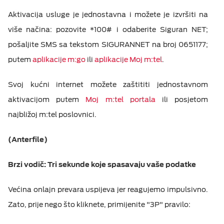
Aktivacija usluge je jednostavna i možete je izvršiti na
više načina: pozovite *100# i odaberite Siguran NET;
pošaljite SMS sa tekstom SIGURANNET na broj 0651177;
putem
aplikacije m:go
ili
aplikacije Moj m:tel
.
Svoj kućni internet možete zaštititi jednostavnom
aktivacijom putem
Moj m:tel portala
ili posjetom
najbližoj m:tel poslovnici.
(Anterfile)
Brzi vodič: Tri sekunde koje spa
s
avaju vaše podatke
Većina onlajn prevara uspijeva jer reagujemo impulsivno.
Zato, prije nego što kliknete, primijenite "3P" pravilo: