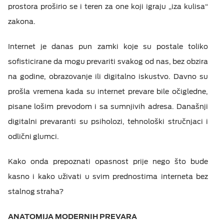
prostora proširio se i teren za one koji igraju „iza kulisa“
M:TEL APLIKACIJE
zakona.
ESIM TRAVEL & TURIST
KONTAKT
Internet je danas pun zamki koje su postale toliko
sofisticirane da mogu prevariti svakog od nas, bez obzira
na godine, obrazovanje ili digitalno iskustvo. Davno su
prošla vremena kada su internet prevare bile očigledne,
pisane lošim prevodom i sa sumnjivih adresa. Današnji
digitalni prevaranti su psiholozi, tehnološki stručnjaci i
odlični glumci.
Kako onda prepoznati opasnost prije nego što bude
kasno i kako uživati u svim prednostima interneta bez
stalnog straha?
ANATOMIJA MODERNIH PREVARA