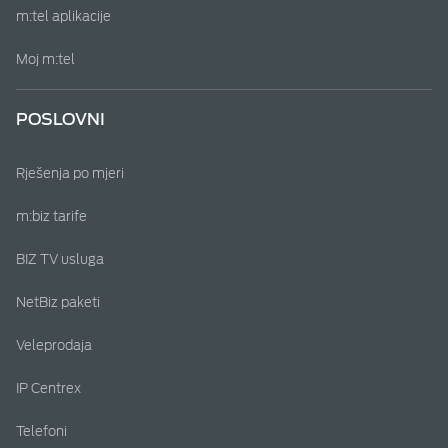
m:tel aplikacije
Moj m:tel
POSLOVNI
Rješenja po mjeri
m:biz tarife
BIZ TV usluga
NetBiz paketi
Veleprodaja
IP Centrex
Telefoni