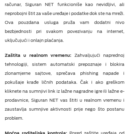
računar, Siguran NET funkcioniše kao nevidljivi, ali
neprobojni štit za vaše uređaje i podatke dok ste na mreži.
Ova pouzdana usluga pruža vam dodatni nivo
bezbjednosti pri svakom povezivanju na internet,
uključujući i onlajn plaćanja.
Zaštita u realnom vremenu:
Zahvaljujući naprednoj
tehnologiji, sistem automatski prepoznaje i blokira
zlonamjerne sajtove, sprečava phishing napade i
pokušaje krađe ličnih podataka. Čak i ako greškom
kliknete na sumnjivi link iz lažne nagradne igre ili lažne e-
prodavnice, Siguran NET vas štiti u realnom vremenu i
zaustavlja sumnjive aktivnosti prije nego što postanu
problem.
Moćna roditeljska kontrola:
Pored zaštite uređaja od