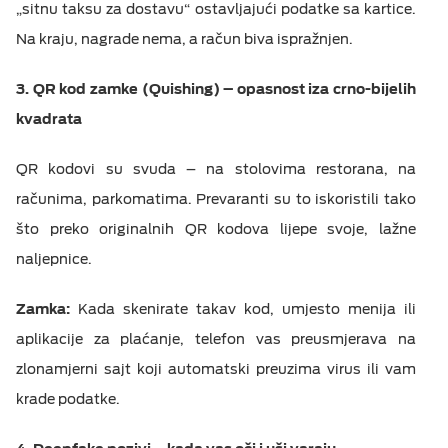
„sitnu taksu za dostavu“ ostavljajući podatke sa kartice.
Na kraju, nagrade nema, a račun biva ispražnjen.
3. QR kod zamke (Quishing) –
o
pasnost iza crno-bijelih
k
vadrata
QR kodovi su svuda – na stolovima restorana, na
računima, parkomatima. Prevaranti su to iskoristili tako
što preko originalnih QR kodova lijepe svoje, lažne
naljepnice.
Zamka:
Kada skenirate takav kod, umjesto menija ili
aplikacije za plaćanje, telefon vas preusmjerava na
zlonamjerni sajt koji automatski preuzima virus ili vam
krade podatke.