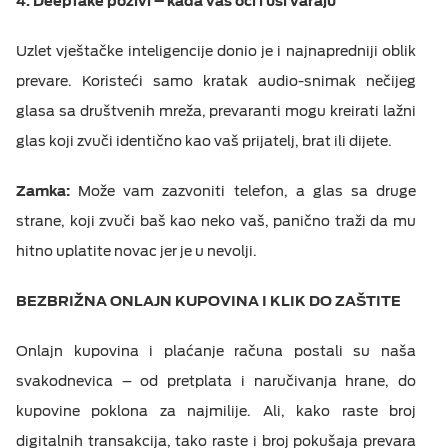
4. Deepfake pozivi –
k
ada vas oči i uši varaju
Uzlet vještačke inteligencije donio je i najnapredniji oblik
prevare. Koristeći samo kratak audio-snimak nečijeg
glasa sa društvenih mreža, prevaranti mogu kreirati lažni
glas koji zvuči identično kao vaš prijatelj, brat ili dijete.
Zamka:
Može vam zazvoniti telefon, a glas sa druge
strane, koji zvuči baš kao neko vaš, panično traži da mu
hitno uplatite novac jer je u nevolji.
BEZBRIŽNA ONL
AJN
KUPOVINA I KLIK DO ZAŠTITE
Onlajn kupovina i plaćanje računa postali su naša
svakodnevica – od pretplata i naručivanja hrane, do
kupovine poklona za najmilije. Ali, kako raste broj
digitalnih transakcija, tako raste i broj pokušaja prevara