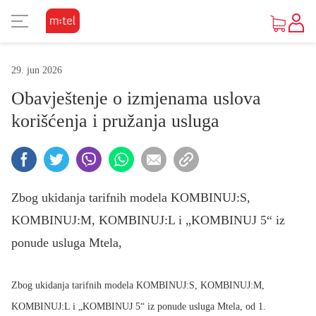
PRIKAZ ZA SLABOVIDE
KORISNIČKA ZONA
TV SADRŽAJI
INTERNET
MOBILNA
UREĐAJI
FIKSNA
PAKETI
M:SAT
29. jun 2026
KAKO DO UREĐAJA
O MTEL PAKETIMA
O MTEL MOBILNOJ
O M:SAT TV USLUZI I PAKETIMA
GLEDAJ I ZABAVI SE
O MTEL INTERNETU
O MTEL TELEFONIJI
POČETNA STRANA
Osnovni prikaz
Obavještenje o izmjenama uslova
korišćenja i pružanja usluga
PONUDA UREĐAJA
SA 4 USLUGE
PRETPLATA
M:SAT TV USLUGA
TV PONUDA
INTERNET PONUDA
PONUDA
VIJESTI
Visoki kontrast
Vijesti
OUTLET PONUDA
SA 2 I 3 USLUGE
KOMBINUJ
M:SAT PAKETI SA 3 USLUGE
VIDEOTEKE
OSTALE USLUGE
Inverzan
Zbog ukidanja tarifnih modela KOMBINUJ:S,
Servisne informacije
KOMBINUJ:M, KOMBINUJ:L i „KOMBINUJ 5“ iz
IZDVAJAMO
DOPUNA
M:SAT PAKETI SA 2 USLUGE
TV ZA PONIJETI
ponude usluga Mtela,
POMOĆ
MOBILNI INTERNET
Zbog ukidanja tarifnih modela KOMBINUJ:S, KOMBINUJ:M,
DOKUMENTA
OSTALE USLUGE
KOMBINUJ:L i „KOMBINUJ 5“ iz ponude usluga Mtela, od 1.