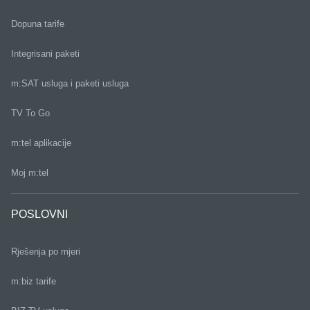
Dopuna tarife
Integrisani paketi
m:SAT usluga i paketi usluga
TV To Go
m:tel aplikacije
Moj m:tel
POSLOVNI
Rješenja po mjeri
m:biz tarife