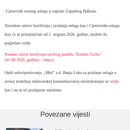
-
Cjenovnik roming usluga u regionu Zapadnog Balkana.
Navedene uslove korišćenja i pružanja usluga kao i Cjenovnike usluga
koji će se primjenjivati od 1. avgusta 2026. godine, možete da
pogledate ovdje:
Posebni uslovi korišćenja tarifnog modela “Kombo Turbo”
(01.08.2026. godine) - objava
O
pšti uslov
i
poslovanja ,,Mtel“ a.d. Banja Luka
za pružanje
usluga u
javnoj
mobilnoj
elektronskoj komunikacionoj mreži
dostupni su
ovdje
kao i na m:tel prodajnim mjestima.
Povezane vijesti