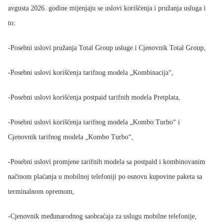
avgusta 2026. godine mijenjaju se uslovi korišćenja i pružanja usluga i
M:TEL APLIKACIJE
to:
ESIM TRAVEL & TURIST
KONTAKT
-
Posebni uslovi pružanja Total Group usluge i Cjenovnik Total Group,
-
Posebni uslovi korišćenja tarifnog modela „Kombinacija“,
-
Posebni uslovi korišćenja postpaid tarifnih modela Pretplata,
-
Posebni uslovi korišćenja tarifnog modela „Kombo Turbo“ i
Cjenovnik tarifnog modela „Kombo Turbo“,
-
Posebni uslovi promjene tarifnih modela sa postpaid i kombinovanim
načinom plaćanja u mobilnoj telefoniji po osnovu kupovine paketa sa
terminalnom opremom,
-
Cjenovnik međunarodnog saobraćaja za uslugu mobilne telefonije,