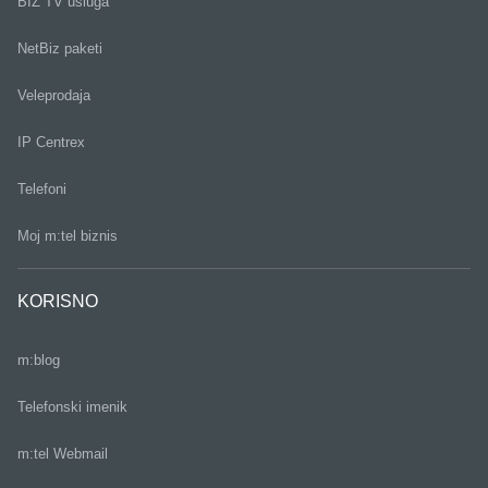
BIZ TV usluga
NetBiz paketi
Veleprodaja
IP Centrex
Telefoni
Moj m:tel biznis
KORISNO
m:blog
Telefonski imenik
m:tel Webmail