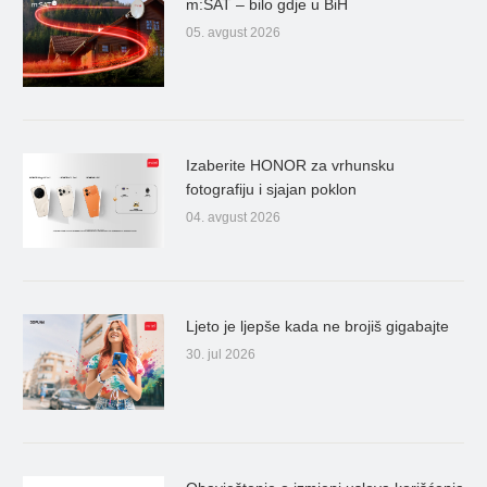
m:SAT – bilo gdje u BiH
05. avgust 2026
Izaberite HONOR za vrhunsku
fotografiju i sjajan poklon
04. avgust 2026
Ljeto je ljepše kada ne brojiš gigabajte
30. jul 2026