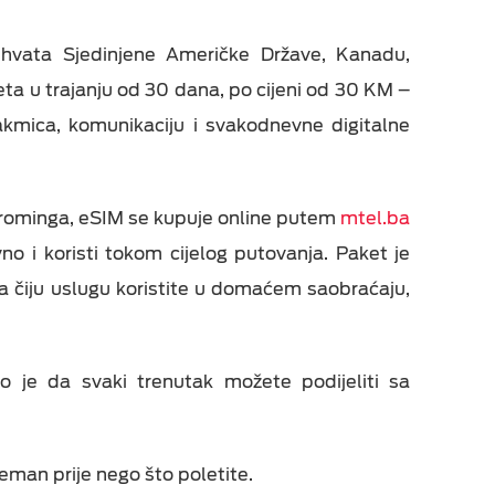
vata Sjedinjene Američke Države, Kanadu,
eta u trajanju od 30 dana, po cijeni od 30 KM –
eka
takmica, komunikaciju i svakodnevne digitalne
z rominga, eSIM se kupuje online putem
mtel.ba
no i koristi tokom cijelog putovanja. Paket je
 čiju uslugu koristite u domaćem saobraćaju,
o je da svaki trenutak možete podijeliti sa
eman prije nego što poletite.