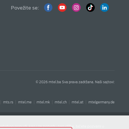
Povežite se:
© 2026 mtel.ba Sva prava zadržana. Naši sajtovi:
mts.rs
mtel.me
mtel.mk
mtel.ch
mtel.at
mtelgermany.de
webshop ponudi, kao i za potvrdu narudžbe, bićete pozvani u