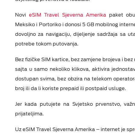
Epic Drama
Fiksni telefoni
ON TV
Viasat World
Novi
eSIM Travel Sjeverna Amerika
paket obuh
Dodatna oprema
Meksiko i Portoriko i donosi 5 GB mobilnog intern
MiniMax Plus Videot
dovoljno za navigaciju, dijeljenje sadržaja sa u
Nick Plus Videoteka
potrebe tokom putovanja.
Balkan Myusic
Videoteka
Bez fizičke SIM kartice, bez zamjene brojeva i be
sajta u samo nekoliko klikova, aktivira jednostav
IPTV Videoteka
dostupan svima, bez obzira na telekom operatora
broj ili da li koriste prepaid ili postpaid usluge.
Jer kada putujete na Svjetsko prvenstvo, važn
prijateljima.
Uz eSIM Travel Sjeverna Amerika – internet je spr