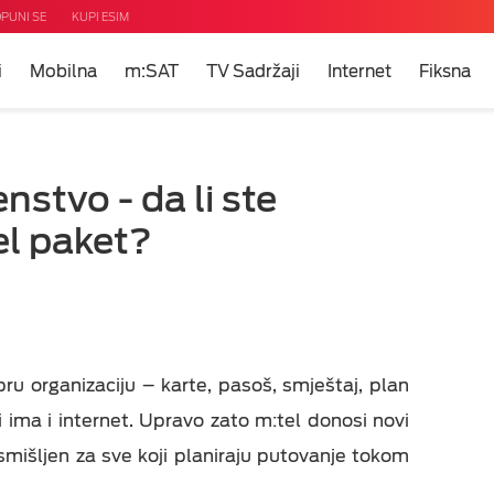
PUNI SE
KUPI ESIM
i
Mobilna
m:SAT
TV Sadržaji
Internet
Fiksna
ni
m?
u
nstvo - da li ste
 TV
el paket?
i
net
eti
uda
u organizaciju – karte, pasoš, smještaj, plan
i ima i internet. Upravo zato m:tel donosi novi
mišljen za sve koji planiraju putovanje tokom