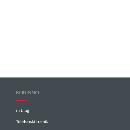
KORISNO
m:blog
Telefonski imenik