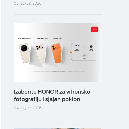
05. avgust 2026
Izaberite HONOR za vrhunsku
fotografiju i sjajan poklon
04. avgust 2026