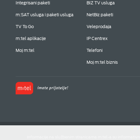
Integrisani paketi
BIZ TV usluga
m:SAT usluga i paketi usluga
NetBiz paketi
TV To Go
Veleprodaja
m:tel aplikacije
IP Centrex
Moj m:tel
Telefoni
Moj m:tel biznis
Informacije na službenim stranicama m:tel-a su informativn