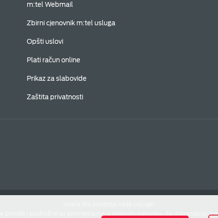
m:tel Webmail
Zbirni cjenovnik m:tel usluga
Opšti uslovi
Plati račun online
Prikaz za slabovide
Zaštita privatnosti
Hvala što koristite naše usluge!
e prirode i podložne su promjenama u svakom trenutku. Za informacije o 