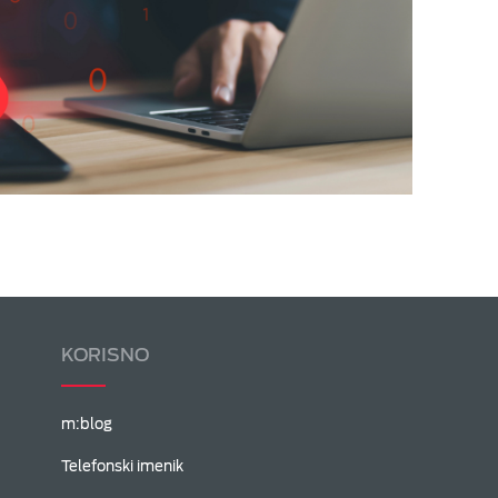
KORISNO
m:blog
Telefonski imenik