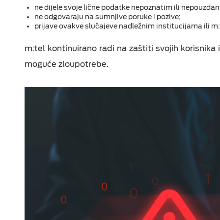
ne dijele svoje lične podatke nepoznatim ili nepouzdan
ne odgovaraju na sumnjive poruke i pozive;
prijave ovakve slučajeve nadležnim institucijama ili m:
m:tel kontinuirano radi na zaštiti svojih korisnika
moguće zloupotrebe.