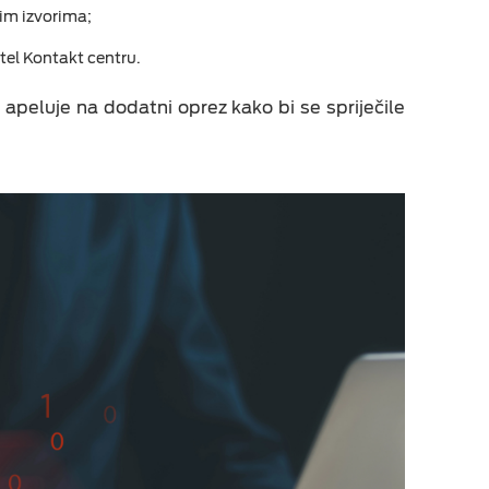
im izvorima;
tel Kontakt centru.
 i apeluje na dodatni oprez kako bi se spriječile