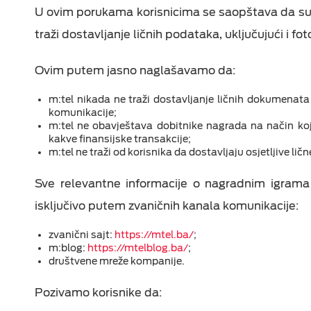
Epic Drama
U ovim porukama korisnicima se saopštava da su o
Fiksni telefoni
ON TV
Viasat World
traži dostavljanje ličnih podataka, uključujući i fo
Dodatna oprema
MiniMax Plus Videot
Ovim putem jasno naglašavamo da:
Nick Plus Videoteka
m:tel nikada ne traži dostavljanje ličnih dokumenat
komunikacije;
Balkan Myusic
m:tel ne obavještava dobitnike nagrada na način koji 
Videoteka
kakve finansijske transakcije;
m:tel ne traži od korisnika da dostavljaju osjetljive li
IPTV Videoteka
Sve relevantne informacije o nagradnim igrama
isključivo putem zvaničnih kanala komunikacije:
zvanični sajt:
https://mtel.ba/
;
m:blog:
https://mtelblog.ba/
;
društvene mreže kompanije.
Pozivamo korisnike da: