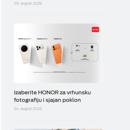
05. avgust 2026
Izaberite HONOR za vrhunsku
fotografiju i sjajan poklon
04. avgust 2026