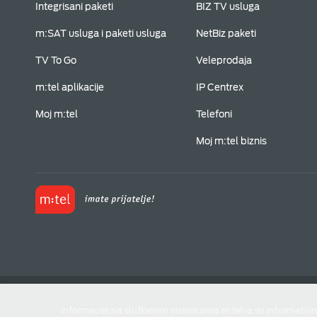
Integrisani paketi
BIZ TV usluga
m:SAT usluga i paketi usluga
NetBiz paketi
TV To Go
Veleprodaja
m:tel aplikacije
IP Centrex
Moj m:tel
Telefoni
Moj m:tel biznis
Informacije na službenim stranicama m:tel-a su informativn