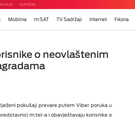
PUNI SE
KUPI ESIM
i
Mobilna
m:SAT
TV Sadržaji
Internet
Fiksna
ni
m?
u
risnike o neovlaštenim
 TV
agradama
i
net
eti
uda
lježeni pokušaji prevare putem Viber poruka u
redstavnici m:tel-a i obavještavaju korisnike o