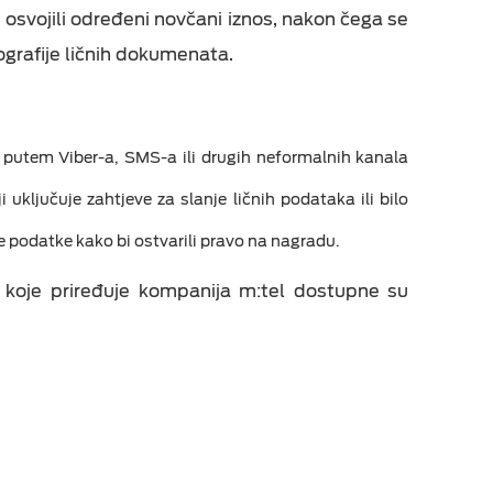
svojili određeni novčani iznos, nakon čega se
tografije ličnih dokumenata.
eka
a putem Viber-a, SMS-a ili drugih neformalnih kanala
uključuje zahtjeve za slanje ličnih podataka ili bilo
čne podatke kako bi ostvarili pravo na nagradu.
 koje priređuje kompanija m:tel dostupne su