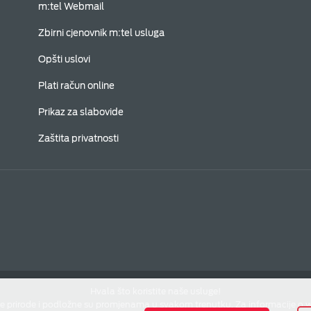
m:tel Webmail
Zbirni cjenovnik m:tel usluga
Opšti uslovi
Plati račun online
Prikaz za slabovide
Zaštita privatnosti
Hvala što koristite naše usluge!
e prirode i podložne su promjenama u svakom trenutku. Za informacije o 