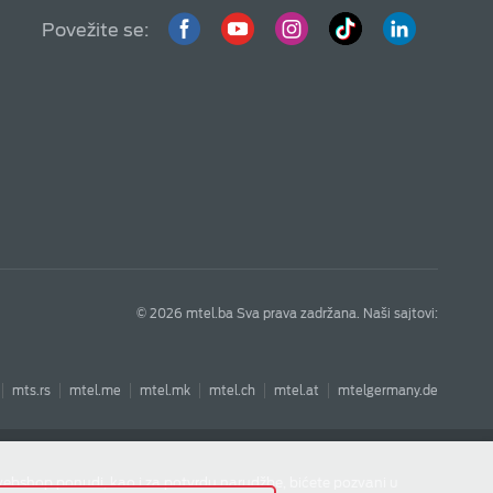
Povežite se:
© 2026 mtel.ba Sva prava zadržana. Naši sajtovi:
mts.rs
mtel.me
mtel.mk
mtel.ch
mtel.at
mtelgermany.de
webshop ponudi, kao i za potvrdu narudžbe, bićete pozvani u