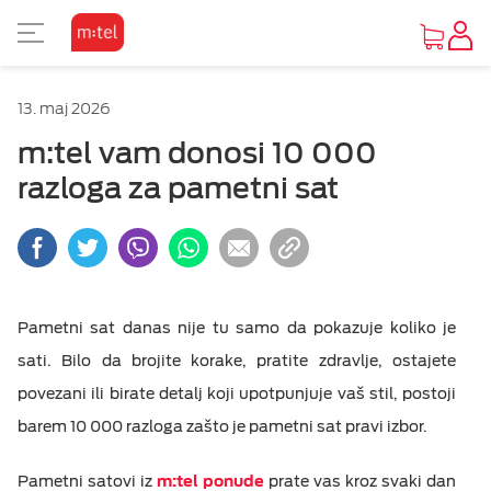
PRIKAZ ZA SLABOVIDE
KORISNIČKA ZONA
TV SADRŽAJI
INTERNET
MOBILNA
UREĐAJI
FIKSNA
PAKETI
M:SAT
13. maj 2026
KAKO DO UREĐAJA
O MTEL PAKETIMA
O MTEL MOBILNOJ
O M:SAT TV USLUZI I PAKETIMA
GLEDAJ I ZABAVI SE
O MTEL INTERNETU
O MTEL TELEFONIJI
POČETNA STRANA
Osnovni prikaz
m:tel vam donosi 10 000
razloga za pametni sat
PONUDA UREĐAJA
SA 4 USLUGE
PRETPLATA
M:SAT TV USLUGA
TV PONUDA
INTERNET PONUDA
PONUDA
VIJESTI
Visoki kontrast
Vijesti
OUTLET PONUDA
SA 2 I 3 USLUGE
KOMBINUJ
M:SAT PAKETI SA 3 USLUGE
VIDEOTEKE
OSTALE USLUGE
Inverzan
Servisne informacije
Pametni sat danas nije tu samo da pokazuje koliko je
IZDVAJAMO
DOPUNA
M:SAT PAKETI SA 2 USLUGE
TV ZA PONIJETI
sati. Bilo da brojite korake, pratite zdravlje, ostajete
POMOĆ
povezani ili birate detalj koji upotpunjuje vaš stil, postoji
MOBILNI INTERNET
barem 10 000 razloga zašto je pametni sat pravi izbor.
DOKUMENTA
OSTALE USLUGE
Pametni satovi iz
m:tel ponude
prate vas kroz svaki dan