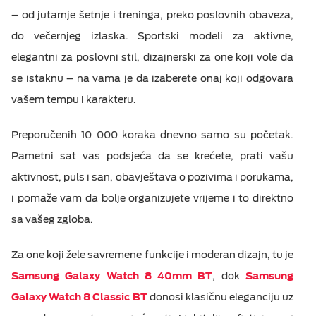
M:TEL APLIKACIJE
– od jutarnje šetnje i treninga, preko poslovnih obaveza,
ESIM TRAVEL & TURIST
do večernjeg izlaska. Sportski modeli za aktivne,
KONTAKT
elegantni za poslovni stil, dizajnerski za one koji vole da
se istaknu – na vama je da izaberete onaj koji odgovara
vašem tempu i karakteru.
Preporučenih 10 000 koraka dnevno samo su početak.
Pametni sat vas podsjeća da se krećete, prati vašu
aktivnost, puls i san, obavještava o pozivima i porukama,
i pomaže vam da bolje organizujete vrijeme i to direktno
sa vašeg zgloba.
Za one koji žele savremene funkcije i moderan dizajn, tu je
Samsung Galaxy Watch 8 40mm BT
, dok
Samsung
Galaxy Watch 8 Classic BT
donosi klasičnu eleganciju uz