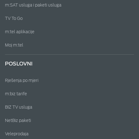
m:SAT usluga i paketi usluga
TV To Go
m:tel aplikacije
Moj m:tel
POSLOVNI
Rješenja po mjeri
m:biz tarife
BIZ TV usluga
NetBiz paketi
Veleprodaja