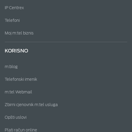
IP Centrex
Telefoni
Moj m:tel biznis
KORISNO
m:blog
Telefonski imenik
m:tel Webmail
Zbirni cjenovnik m:tel usluga
Opšti uslovi
Plati račun online