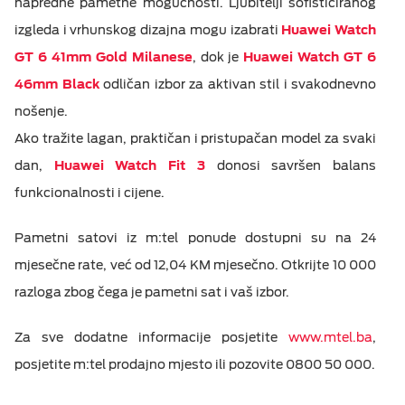
napredne pametne mogućnosti. Ljubitelji sofisticiranog
izgleda i vrhunskog dizajna mogu izabrati
Huawei Watch
GT 6 41mm Gold Milanese
, dok je
Huawei Watch GT 6
46mm Black
odličan izbor za aktivan stil i svakodnevno
nošenje.
Ako tražite lagan, praktičan i pristupačan model za svaki
dan,
Huawei Watch Fit 3
donosi savršen balans
funkcionalnosti i cijene.
Pametni satovi iz m:tel ponude dostupni su na 24
mjesečne rate, već od 12,04 KM mjesečno. Otkrijte 10 000
razloga zbog čega je pametni sat i vaš izbor.
Za sve dodatne informacije posjetite
www.mtel.ba
,
posjetite m:tel prodajno mjesto ili pozovite 0800 50 000.