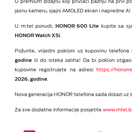
U premium dizajnu koji privlači pažnju na prvi p
jasnu kameru, sjajni AMOLED ekran i napredne AI m
U m:tel ponudi,
HONOR 600 Lite
kupite sa s
HONOR Watch X5i
.
Požurite, vrijedni pokloni uz kupovinu telefon
godine
ili do isteka zaliha! Da bi poklon stig
kupovine registrujete na adresi
https://honorr
2026. godine
.
Nova generacija HONOR telefona sada dolazi uz
Za sve dodatne informacije posjetite
www.mtel.b