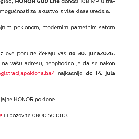
ogled,
HONOR 600 Lite
donosi 108 MP ultra-
ogućnosti za iskustvo iz više klase uređaja.
jajnim poklonom, modernim pametnim satom
a iz ove ponude čekaju vas
do 30. juna
2026.
ao na vašu adresu, neophodno je da se nakon
egistracijapoklona.ba/
, najkasnije
do 14. jula
 sjajne HONOR poklone!
a
ili pozovite 0800 50 000.