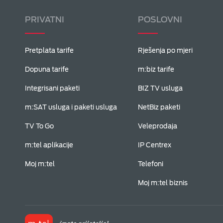
PRIVATNI
POSLOVNI
Pretplata tarife
Rješenja po mjeri
Dopuna tarife
m:biz tarife
Integrisani paketi
BIZ TV usluga
m:SAT usluga i paketi usluga
NetBiz paketi
TV To Go
Veleprodaja
m:tel aplikacije
IP Centrex
Moj m:tel
Telefoni
Moj m:tel biznis