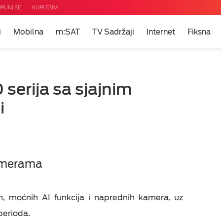
PUNI SE
KUPI ESIM
i
Mobilna
m:SAT
TV Sadržaji
Internet
Fiksna
ni
m?
u
erija sa sjajnim
 TV
i
i
net
eti
uda
kamerama
 moćnih AI funkcija i naprednih kamera, uz
perioda.