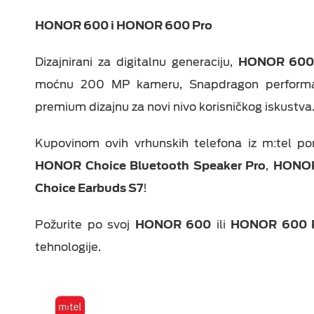
Epic Drama
Fiksni telefoni
ON TV
HONOR 600 i HONOR 600 Pro
Viasat World
Dodatna oprema
Dizajnirani za digitalnu generaciju,
HONOR 60
MiniMax Plus Videot
moćnu 200 MP kameru, Snapdragon performanse
Nick Plus Videoteka
premium dizajnu za novi nivo korisničkog iskustva
Balkan Myusic
Videoteka
Kupovinom ovih vrhunskih telefona iz m:tel po
HONOR Choice Bluetooth Speaker Pro
IPTV Videoteka
,
HONOR 
Choice Earbuds S7
!
Požurite po svoj
HONOR 600
ili
HONOR 600 
tehnologije.