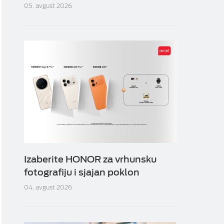
05. avgust 2026
Izaberite HONOR za vrhunsku
fotografiju i sjajan poklon
04. avgust 2026