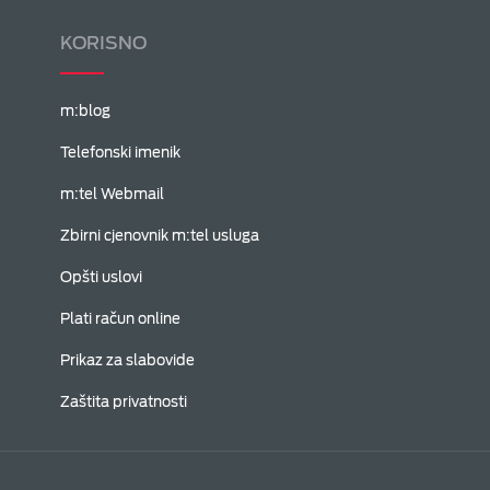
KORISNO
m:blog
Telefonski imenik
m:tel Webmail
Zbirni cjenovnik m:tel usluga
Opšti uslovi
Plati račun online
Prikaz za slabovide
Zaštita privatnosti