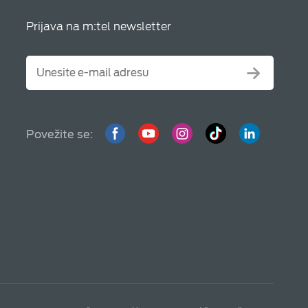
Prijava na m:tel newsletter
Povežite se: