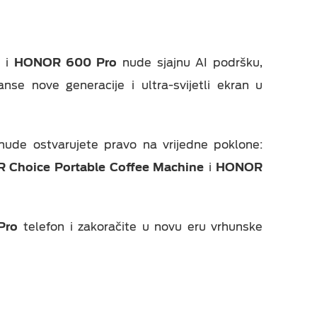
0
i
HONOR 600 Pro
nude sjajnu AI podršku,
eka
 nove generacije i ultra-svijetli ekran u
.
nude ostvarujete pravo na vrijedne poklone:
Choice Portable Coffee Machine
i
HONOR
Pro
telefon i zakoračite u novu eru vrhunske