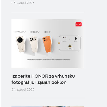
05. avgust 2026
Izaberite HONOR za vrhunsku
fotografiju i sjajan poklon
04. avgust 2026