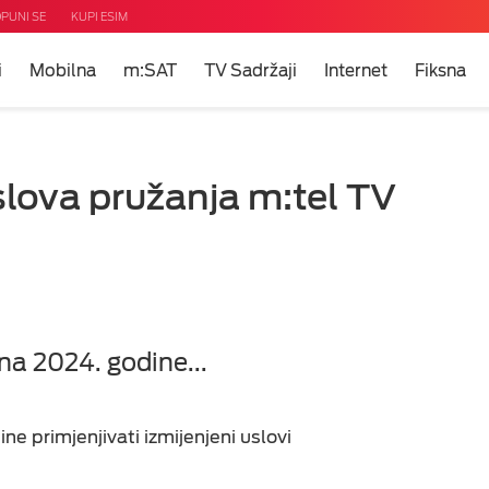
PUNI SE
KUPI ESIM
i
Mobilna
m:SAT
TV Sadržaji
Internet
Fiksna
ni
m?
u
slova pružanja m:tel TV
 TV
i
net
eti
uda
na 2024. godine...
e primjenjivati izmijenjeni uslovi