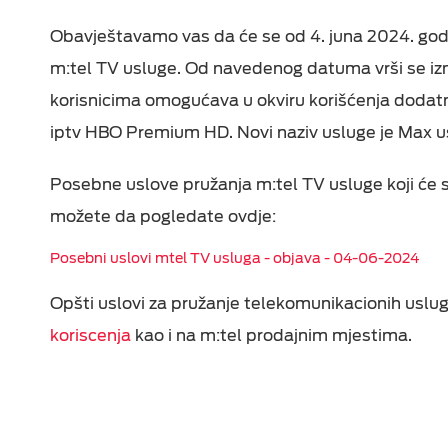
Epic Drama
Fiksni telefoni
ON TV
Obavještavamo vas da će se od 4. juna 2024. godin
Viasat World
m:tel TV usluge. Od navedenog datuma vrši se iz
Dodatna oprema
MiniMax Plus Videot
korisnicima omogućava u okviru korišćenja dodat
iptv HBO Premium HD. Novi naziv usluge je Max u
Nick Plus Videoteka
Balkan Myusic
Posebne uslove pružanja m:tel TV usluge koji će s
Videoteka
možete da pogledate ovdje:
IPTV Videoteka
Posebni uslovi mtel TV usluga - objava - 04-06-2024
Opšti uslovi za pružanje telekomunikacionih uslug
koriscenja
kao i na m:tel prodajnim mjestima.