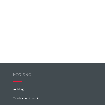
KORISNO
m:blog
Telefonski imenik