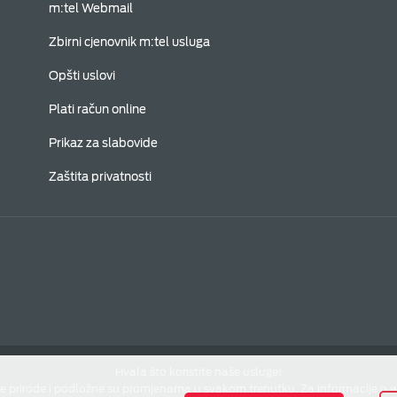
m:tel Webmail
Zbirni cjenovnik m:tel usluga
Opšti uslovi
Plati račun online
Prikaz za slabovide
Zaštita privatnosti
Hvala što koristite naše usluge!
e prirode i podložne su promjenama u svakom trenutku. Za informacije o 