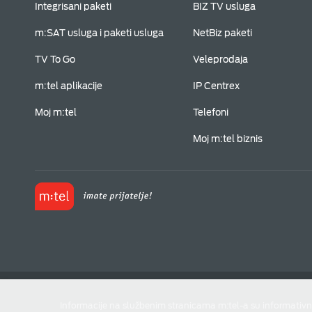
Integrisani paketi
BIZ TV usluga
m:SAT usluga i paketi usluga
NetBiz paketi
TV To Go
Veleprodaja
m:tel aplikacije
IP Centrex
Moj m:tel
Telefoni
Moj m:tel biznis
Informacije na službenim stranicama m:tel-a su informativn