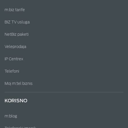
m:biz tarife
BIZ TV usluga
NetBiz paketi
Veleprodaja
IP Centrex
Telefoni
Moj m:tel biznis
KORISNO
m:blog