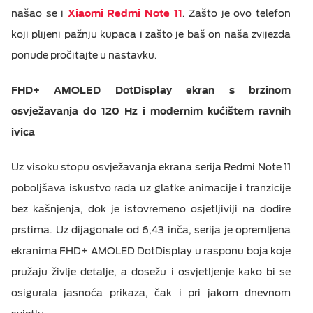
našao se i
M:TEL APLIKACIJE
Xiaomi Redmi Note 11
. Zašto je ovo telefon
ESIM TRAVEL & TURIST
koji plijeni pažnju kupaca i zašto je baš on naša zvijezda
ponude pročitajte u nastavku.
KONTAKT
FHD+ AMOLED DotDisplay ekran s brzinom
osvježavanja do 120 Hz i modernim kućištem ravnih
ivica
Uz visoku stopu osvježavanja ekrana serija Redmi Note 11
poboljšava iskustvo rada uz glatke animacije i tranzicije
bez kašnjenja, dok je istovremeno osjetljiviji na dodire
prstima. Uz dijagonale od 6,43 inča, serija je opremljena
ekranima FHD+ AMOLED DotDisplay u rasponu boja koje
pružaju življe detalje, a dosežu i osvjetljenje kako bi se
osigurala jasnoća prikaza, čak i pri jakom dnevnom