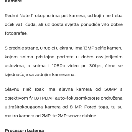
Kamere
Redmi Note 11 ukupno ima pet kamera, od kojih ne treba
očekivati čuda, ali uz dosta svjetla ponudiće vrlo dobre
fotografije.
S prednje strane, u rupici u ekranu ima 13MP selfie kameru
kojom snima pristojne portrete u dobro osvijetljenim
uslovima, a snima i 1080p video pri 30fps, čime se
izjednačuje sa zadnjim kamerama.
Glavnu riječ ipak ima glavna kamera od 50MP s
objektivom f/1.8 i PDAF auto-fokusomkojoj je pridružena
ultraširokougaona kamera od 8 MP. Pored toga, tu su
makro kamera od 2MP, te 2MP senzor dubine.
Procesor i baterija