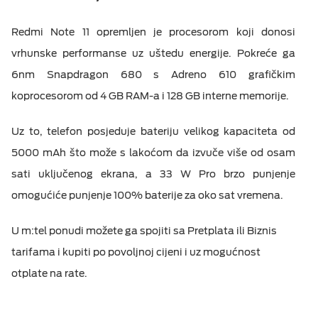
Redmi Note 11 opremljen je procesorom koji donosi
vrhunske performanse uz uštedu energije. Pokreće ga
6nm Snapdragon 680 s Adreno 610 grafičkim
koprocesorom od 4 GB RAM-a i 128 GB interne memorije.
Uz to, telefon posjeduje bateriju velikog kapaciteta od
5000 mAh što može s lakoćom da izvuče više od osam
sati uključenog ekrana, a 33 W Pro brzo punjenje
omogućiće punjenje 100% baterije za oko sat vremena.
U m:tel ponudi možete ga spojiti sa Pretplata ili Biznis
tarifama i kupiti po povoljnoj cijeni i uz mogućnost
otplate na rate.