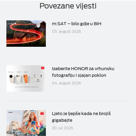
Povezane vijesti
m:SAT – bilo gdje u BiH
05. avgust 2026
Izaberite HONOR za vrhunsku
fotografiju i sjajan poklon
04. avgust 2026
Ljeto je ljepše kada ne brojiš
gigabajte
30. jul 2026