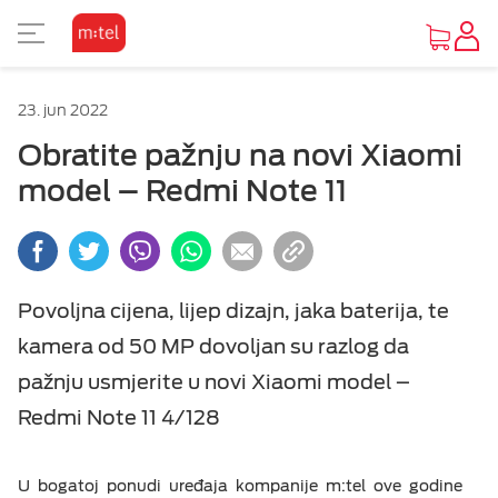
PRIKAZ ZA SLABOVIDE
KORISNIČKA ZONA
TV SADRŽAJI
INTERNET
MOBILNA
UREĐAJI
FIKSNA
PAKETI
M:SAT
23. jun 2022
KAKO DO UREĐAJA
O MTEL PAKETIMA
O MTEL MOBILNOJ
O M:SAT TV USLUZI I PAKETIMA
GLEDAJ I ZABAVI SE
O MTEL INTERNETU
O MTEL TELEFONIJI
POČETNA STRANA
Osnovni prikaz
Obratite pažnju na novi Xiaomi
model – Redmi Note 11
PONUDA UREĐAJA
SA 4 USLUGE
PRETPLATA
M:SAT TV USLUGA
TV PONUDA
INTERNET PONUDA
PONUDA
VIJESTI
Visoki kontrast
Vijesti
OUTLET PONUDA
SA 2 I 3 USLUGE
KOMBINUJ
M:SAT PAKETI SA 3 USLUGE
VIDEOTEKE
OSTALE USLUGE
Inverzan
Povoljna cijena, lijep dizajn, jaka baterija, te
Servisne informacije
kamera od 50 MP dovoljan su razlog da
IZDVAJAMO
DOPUNA
M:SAT PAKETI SA 2 USLUGE
TV ZA PONIJETI
pažnju usmjerite u novi Xiaomi model –
POMOĆ
MOBILNI INTERNET
Redmi Note 11 4/128
DOKUMENTA
OSTALE USLUGE
U bogatoj ponudi uređaja kompanije m:tel ove godine