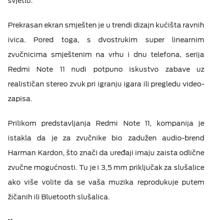
svjetlu.
Prekrasan ekran smješten je u trendi dizajn kućišta ravnih
ivica. Pored toga, s dvostrukim super linearnim
zvučnicima smještenim na vrhu i dnu telefona, serija
Redmi Note 11 nudi potpuno iskustvo zabave uz
realističan stereo zvuk pri igranju igara ili pregledu video-
zapisa.
Prilikom predstavljanja Redmi Note 11, kompanija je
istakla da je za zvučnike bio zadužen audio-brend
Harman Kardon, što znači da uređaji imaju zaista odlične
zvučne mogućnosti. Tu je i 3,5 mm priključak za slušalice
ako više volite da se vaša muzika reprodukuje putem
žičanih ili Bluetooth slušalica.