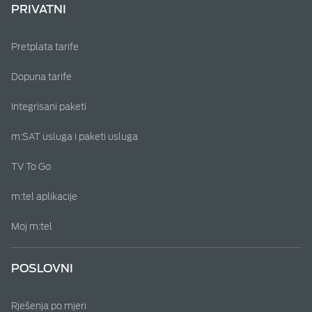
PRIVATNI
Pretplata tarife
Dopuna tarife
Integrisani paketi
m:SAT usluga i paketi usluga
TV To Go
m:tel aplikacije
Moj m:tel
POSLOVNI
Rješenja po mjeri