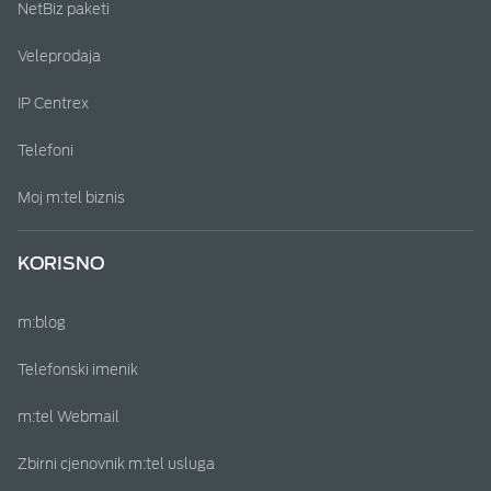
NetBiz paketi
Veleprodaja
IP Centrex
Telefoni
Moj m:tel biznis
KORISNO
m:blog
Telefonski imenik
m:tel Webmail
Zbirni cjenovnik m:tel usluga