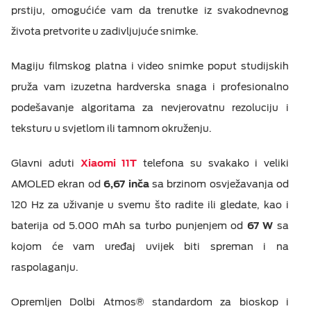
prstiju, omogućiće vam da trenutke iz svakodnevnog
M:TEL APLIKACIJE
života pretvorite u zadivljujuće snimke.
ESIM TRAVEL & TURIST
KONTAKT
Magiju filmskog platna i video snimke poput studijskih
pruža vam izuzetna hardverska snaga i profesionalno
podešavanje algoritama za nevjerovatnu rezoluciju i
teksturu u svjetlom ili tamnom okruženju.
Glavni aduti
Xiaomi 11T
telefona su svakako i veliki
AMOLED ekran od
6,67 inča
sa brzinom osvježavanja od
120 Hz za uživanje u svemu što radite ili gledate, kao i
baterija od 5.000 mAh sa turbo punjenjem od
67 W
sa
kojom će vam uređaj uvijek biti spreman i na
raspolaganju.
Opremljen Dolbi Atmos® standardom za bioskop i