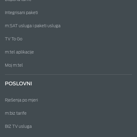
Integrisani paketi
m:SAT usluga i paketi usluga
TV To Go
m:tel aplikacije
Moj m:tel
POSLOVNI
Rješenja po mjeri
m:biz tarife
BIZ TV usluga