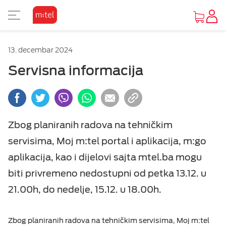
PRIKAZ ZA SLABOVIDE
KORISNIČKA ZONA
TV SADRŽAJI
INTERNET
MOBILNA
UREĐAJI
FIKSNA
PAKETI
M:SAT
13. decembar 2024
KAKO DO UREĐAJA
O MTEL PAKETIMA
O MTEL MOBILNOJ
O M:SAT TV USLUZI I PAKETIMA
GLEDAJ I ZABAVI SE
O MTEL INTERNETU
O MTEL TELEFONIJI
POČETNA STRANA
Osnovni prikaz
Servisna informacija
PONUDA UREĐAJA
SA 4 USLUGE
PRETPLATA
M:SAT TV USLUGA
TV PONUDA
INTERNET PONUDA
PONUDA
VIJESTI
Visoki kontrast
Vijesti
Zbog planiranih radova na tehničkim
OUTLET PONUDA
SA 2 I 3 USLUGE
KOMBINUJ
M:SAT PAKETI SA 3 USLUGE
VIDEOTEKE
OSTALE USLUGE
Inverzan
servisima, Moj m:tel portal i aplikacija, m:go
Servisne informacije
aplikacija, kao i dijelovi sajta mtel.ba mogu
IZDVAJAMO
DOPUNA
M:SAT PAKETI SA 2 USLUGE
TV ZA PONIJETI
biti privremeno nedostupni od petka 13.12. u
POMOĆ
MOBILNI INTERNET
21.00h, do nedelje, 15.12. u 18.00h.
DOKUMENTA
OSTALE USLUGE
Zbog planiranih radova na tehničkim servisima, Moj m:tel