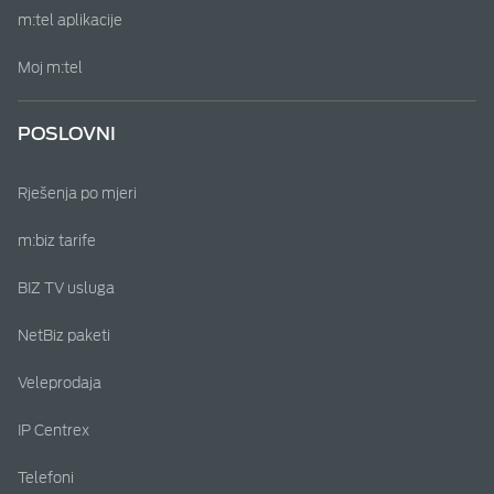
m:tel aplikacije
Moj m:tel
POSLOVNI
Rješenja po mjeri
m:biz tarife
BIZ TV usluga
NetBiz paketi
Veleprodaja
IP Centrex
Telefoni