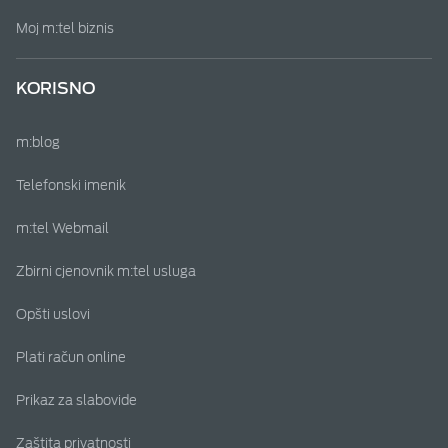
Moj m:tel biznis
KORISNO
m:blog
Telefonski imenik
m:tel Webmail
Zbirni cjenovnik m:tel usluga
Opšti uslovi
Plati račun online
Prikaz za slabovide
Zaštita privatnosti