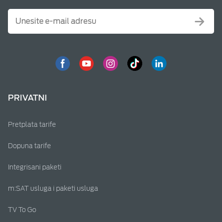
PRIVATNI
Pretplata tarife
Dopuna tarife
Integrisani paketi
m:SAT usluga i paketi usluga
TV To Go