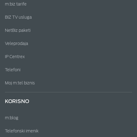
m:biz tarife
BIZ TV usluga
NetBiz paketi
Veleprodaja
IP Centrex
Telefoni
Moj m:tel biznis
KORISNO
m:blog
Telefonski imenik