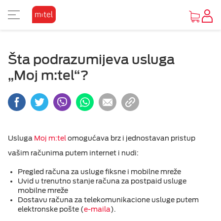
PRIKAZ ZA SLABOVIDE
KORISNIČKA ZONA
TV SADRŽAJI
INTERNET
MOBILNA
UREĐAJI
FIKSNA
PAKETI
M:SAT
Šta podrazumijeva usluga
KAKO DO UREĐAJA
O MTEL PAKETIMA
O MTEL MOBILNOJ
O M:SAT TV USLUZI I PAKETIMA
GLEDAJ I ZABAVI SE
O MTEL INTERNETU
O MTEL TELEFONIJI
POČETNA STRANA
Osnovni prikaz
„Moj m:tel“?
PONUDA UREĐAJA
SA 4 USLUGE
PRETPLATA
M:SAT TV USLUGA
TV PONUDA
INTERNET PONUDA
PONUDA
VIJESTI
Visoki kontrast
OUTLET PONUDA
SA 2 I 3 USLUGE
KOMBINUJ
M:SAT PAKETI SA 3 USLUGE
VIDEOTEKE
OSTALE USLUGE
POMOĆ
Inverzan
Usluga
Moj m:tel
omogućava brz i jednostavan pristup
Mobilna
vašim računima putem internet i nudi:
IZDVAJAMO
DOPUNA
M:SAT PAKETI SA 2 USLUGE
TV ZA PONIJETI
Televizija
Pregled računa za usluge fiksne i mobilne mreže
Uvid u trenutno stanje računa za postpaid usluge
MOBILNI INTERNET
mobilne mreže
Internet
Dostavu računa za telekomunikacione usluge putem
elektronske pošte (
e-maila
).
OSTALE USLUGE
Fiksna