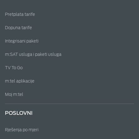
Pretplata tarife
Dopuna tarife
Integrisani paketi
m:SAT usluga i paketi usluga
TV To Go
m:tel aplikacije
Moj m:tel
POSLOVNI
Rješenja po mjeri