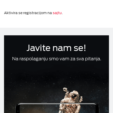
Računi i reklamacije
ESIM TRAVEL & TURIST
Aktivira se registracijom na
sajtu
.
Telefonski imenik
DOKUMENTA
Javite nam se!
M:TEL APLIKACIJE
Na raspolaganju smo vam za sva pitanja.
KONTAKT