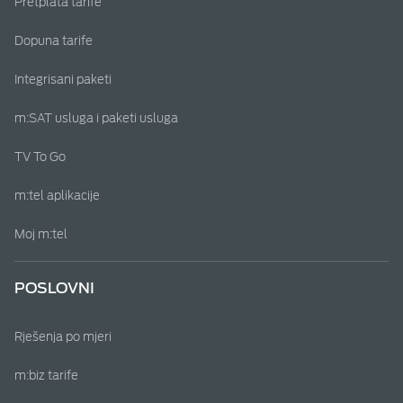
Pretplata tarife
Dopuna tarife
Integrisani paketi
m:SAT usluga i paketi usluga
TV To Go
m:tel aplikacije
Moj m:tel
POSLOVNI
Rješenja po mjeri
m:biz tarife