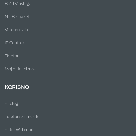
BIZ TV usluga
NetBiz paketi
Veleprodaja
IP Centrex
Telefoni
Moj m:tel biznis
KORISNO
m:blog
Telefonski imenik
m:tel Webmail