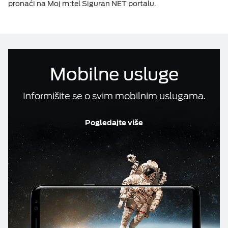
pronaći na Moj m:tel Siguran NET portalu.
Računi i reklamacije
ESIM TRAVEL & TURIST
Telefonski imenik
Mobilne usluge
DOKUMENTA
Informišite se o svim mobilnim uslugama.
M:TEL APLIKACIJE
Pogledajte više
KONTAKT