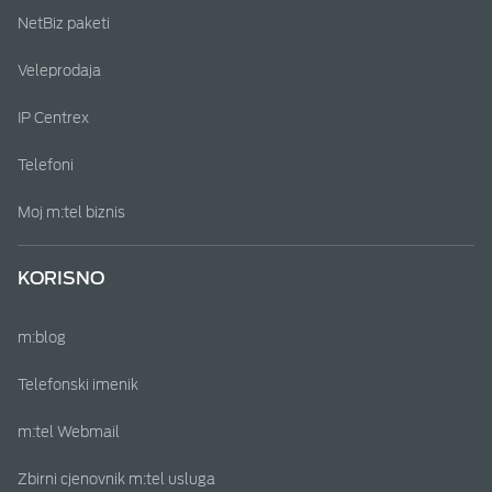
NetBiz paketi
Veleprodaja
IP Centrex
Telefoni
Moj m:tel biznis
KORISNO
m:blog
Telefonski imenik
m:tel Webmail
Zbirni cjenovnik m:tel usluga