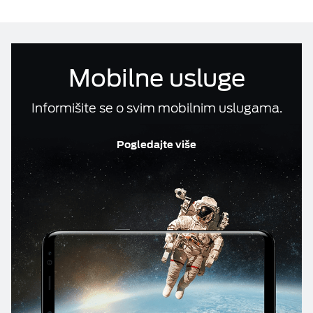
Računi i reklamacije
ESIM TRAVEL & TURIST
Telefonski imenik
Mobilne usluge
DOKUMENTA
Informišite se o svim mobilnim uslugama.
M:TEL APLIKACIJE
Pogledajte više
KONTAKT