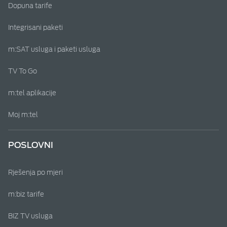
Dopuna tarife
Integrisani paketi
m:SAT usluga i paketi usluga
TV To Go
m:tel aplikacije
Moj m:tel
POSLOVNI
Rješenja po mjeri
m:biz tarife
BIZ TV usluga