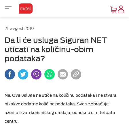
PRIKAZ ZA SLABOVIDE
KORISNIČKA ZONA
TV SADRŽAJI
INTERNET
MOBILNA
UREĐAJI
FIKSNA
PAKETI
M:SAT
21. avgust 2019
KAKO DO UREĐAJA
O MTEL PAKETIMA
O MTEL MOBILNOJ
O M:SAT TV USLUZI I PAKETIMA
GLEDAJ I ZABAVI SE
O MTEL INTERNETU
O MTEL TELEFONIJI
POČETNA STRANA
Osnovni prikaz
Da li će usluga Siguran NET
uticati na količinu-obim
PONUDA UREĐAJA
SA 4 USLUGE
PRETPLATA
M:SAT TV USLUGA
TV PONUDA
INTERNET PONUDA
PONUDA
VIJESTI
Visoki kontrast
podataka?
OUTLET PONUDA
SA 2 I 3 USLUGE
KOMBINUJ
M:SAT PAKETI SA 3 USLUGE
VIDEOTEKE
OSTALE USLUGE
POMOĆ
Inverzan
Mobilna
IZDVAJAMO
DOPUNA
M:SAT PAKETI SA 2 USLUGE
TV ZA PONIJETI
Ne. Ova usluga ne utiče na količinu podataka i ne stvara
Televizija
nikakve dodatne količine podataka. Sve se obrađuje i
MOBILNI INTERNET
Internet
ažurira izvan korisničkog uređaja, odnosno u m:tel data
centru.
OSTALE USLUGE
Fiksna