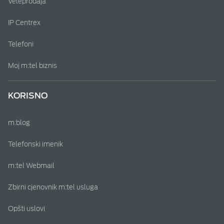
Veleprodaja
IP Centrex
Telefoni
Moj m:tel biznis
KORISNO
m:blog
Telefonski imenik
m:tel Webmail
Zbirni cjenovnik m:tel usluga
Opšti uslovi