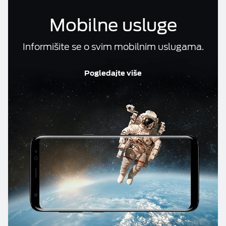
Računi i reklamacije
Mobilne usluge
ESIM TRAVEL & TURIST
Telefonski imenik
Informišite se o svim mobilnim uslugama.
DOKUMENTA
Pogledajte više
M:TEL APLIKACIJE
KONTAKT