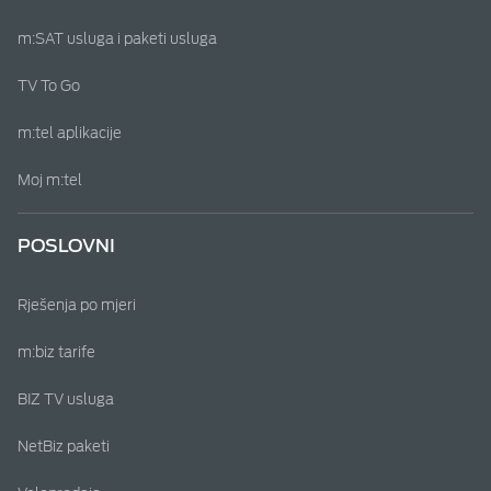
m:SAT usluga i paketi usluga
TV To Go
m:tel aplikacije
Moj m:tel
POSLOVNI
Rješenja po mjeri
m:biz tarife
BIZ TV usluga
NetBiz paketi