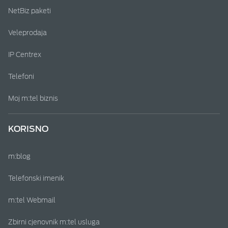
NetBiz paketi
Veleprodaja
IP Centrex
Telefoni
Moj m:tel biznis
KORISNO
m:blog
Telefonski imenik
m:tel Webmail
Zbirni cjenovnik m:tel usluga