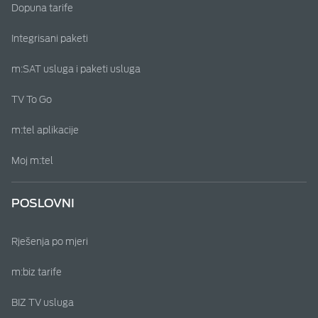
Dopuna tarife
Integrisani paketi
m:SAT usluga i paketi usluga
TV To Go
m:tel aplikacije
Moj m:tel
POSLOVNI
Rješenja po mjeri
m:biz tarife
BIZ TV usluga