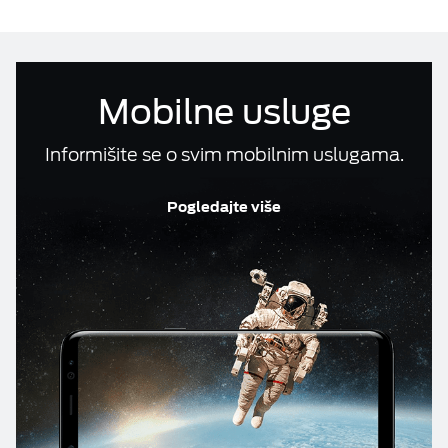
Računi i reklamacije
ESIM TRAVEL & TURIST
Telefonski imenik
Mobilne usluge
DOKUMENTA
Informišite se o svim mobilnim uslugama.
M:TEL APLIKACIJE
Pogledajte više
KONTAKT