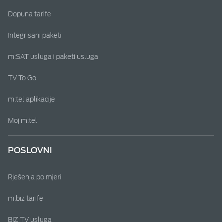
Dopuna tarife
Integrisani paketi
m:SAT usluga i paketi usluga
TV To Go
m:tel aplikacije
Moj m:tel
POSLOVNI
Rješenja po mjeri
m:biz tarife
BIZ TV usluga