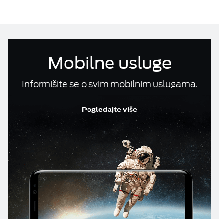
Računi i reklamacije
ESIM TRAVEL & TURIST
Telefonski imenik
Mobilne usluge
DOKUMENTA
Informišite se o svim mobilnim uslugama.
M:TEL APLIKACIJE
Pogledajte više
KONTAKT