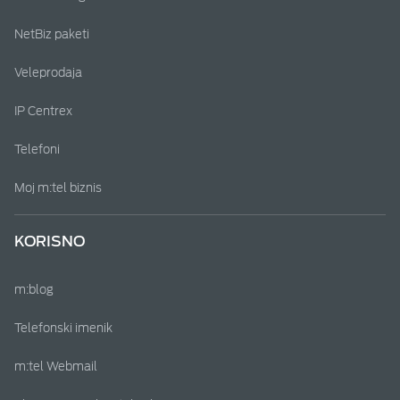
NetBiz paketi
Veleprodaja
IP Centrex
Telefoni
Moj m:tel biznis
KORISNO
m:blog
Telefonski imenik
m:tel Webmail