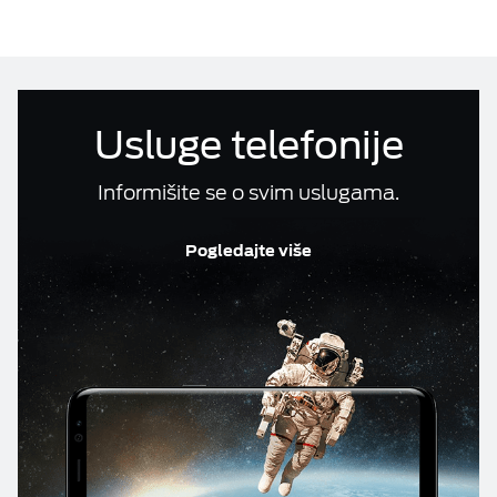
Računi i reklamacije
ESIM TRAVEL & TURIST
Telefonski imenik
Usluge telefonije
DOKUMENTA
Informišite se o svim uslugama.
M:TEL APLIKACIJE
Pogledajte više
KONTAKT