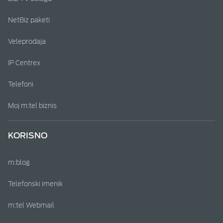
NetBiz paketi
Veleprodaja
IP Centrex
Telefoni
Moj m:tel biznis
KORISNO
m:blog
Telefonski imenik
m:tel Webmail