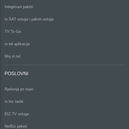
Integrisani paketi
m:SAT usluga i paketi usluga
TV To Go
m:tel aplikacije
Moj m:tel
POSLOVNI
Rješenja po mjeri
m:biz tarife
BIZ TV usluga
NetBiz paketi