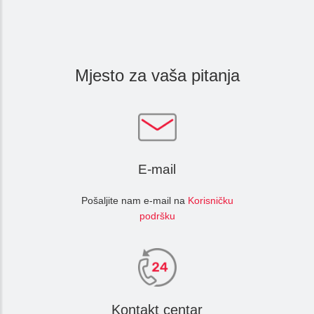
Laptopi
ESIM TRAVEL & TURIST
WiFi Modemi i ruteri
Mjesto za vaša pitanja
Tableti
Fiksni telefoni
Dodatna oprema
E-mail
OUTLET PONUDA
Pošaljite nam e-mail na
Korisničku
podršku
IZDVAJAMO
Kontakt centar