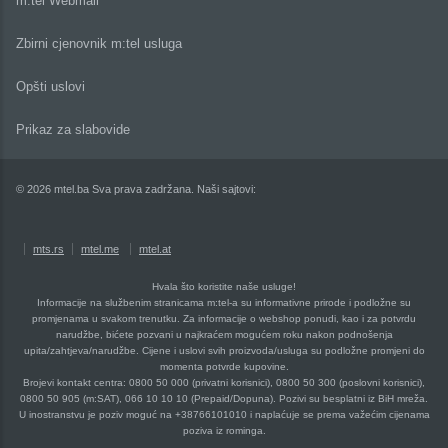
m:tel Webmail
Zbirni cjenovnik m:tel usluga
Opšti uslovi
Prikaz za slabovide
© 2026 mtel.ba Sva prava zadržana. Naši sajtovi:
mts.rs
mtel.me
mtel.at
Hvala što koristite naše usluge!
Informacije na službenim stranicama m:tel-a su informativne prirode i podložne su
promjenama u svakom trenutku. Za informacije o webshop ponudi, kao i za potvrdu
narudžbe, bićete pozvani u najkraćem mogućem roku nakon podnošenja
upita/zahtjeva/narudžbe. Cijene i uslovi svih proizvoda/usluga su podložne promjeni do
momenta potvrde kupovine.
Brojevi kontakt centra: 0800 50 000 (privatni korisnici), 0800 50 300 (poslovni korisnici),
0800 50 905 (m:SAT), 066 10 10 10 (Prepaid/Dopuna). Pozivi su besplatni iz BiH mreža.
U inostranstvu je poziv moguć na +38766101010 i naplaćuje se prema važećim cijenama
poziva iz rominga.