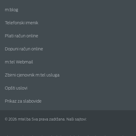
m:blog
Telefonski imenik
Plati račun online
Dopuni račun online
m:tel Webmail
Zbirni cjenovnik m:tel usluga
Opšti uslovi
Prikaz za slabovide
© 2026 mtel.ba Sva prava zadržana. Naši sajtovi: