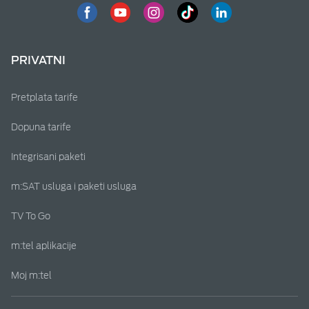
PRIVATNI
Pretplata tarife
Dopuna tarife
Integrisani paketi
m:SAT usluga i paketi usluga
TV To Go
m:tel aplikacije
Moj m:tel