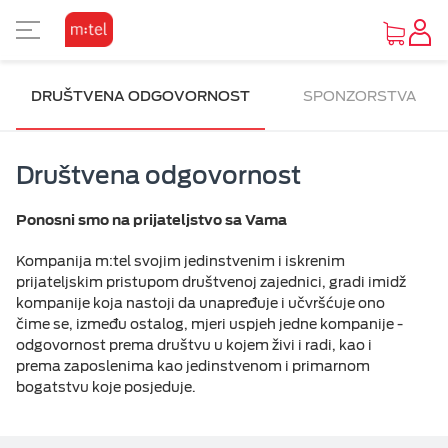
PRIKAZ ZA SLABOVIDE
DRUŠTVENA ODGOVORNOST
SPONZORSTVA
Osnovni prikaz
Društvena odgovornost
Visoki kontrast
Ponosni smo na prijateljstvo sa Vama
Inverzan
Kompanija m:tel svojim jedinstvenim i iskrenim
prijateljskim pristupom društvenoj zajednici, gradi imidž
kompanije koja nastoji da unapređuje i učvršćuje ono
čime se, između ostalog, mjeri uspjeh jedne kompanije -
odgovornost prema društvu u kojem živi i radi, kao i
prema zaposlenima kao jedinstvenom i primarnom
bogatstvu koje posjeduje.