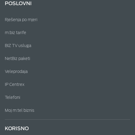
POSLOVNI
Rješenja po mjeri
m:biz tarife
BIZ TV usluga
NetBiz paketi
Veleprodaja
IP Centrex
Telefoni
Moj m:tel biznis
KORISNO