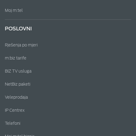
Moj m:tel
POSLOVNI
Rješenja po mjeri
m:biz tarife
BIZ TV usluga
NetBiz paketi
Veleprodaja
IP Centrex
Telefoni