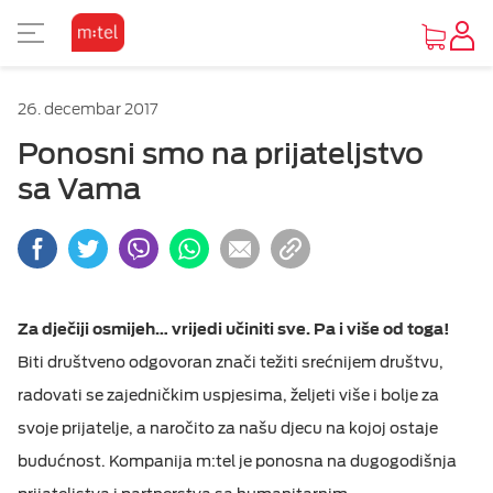
PRIKAZ ZA SLABOVIDE
26. decembar 2017
Osnovni prikaz
Ponosni smo na prijateljstvo
sa Vama
Visoki kontrast
Inverzan
Za dječiji osmijeh… vrijedi učiniti sve. Pa i više od toga!
Biti društveno odgovoran znači težiti srećnijem društvu,
radovati se zajedničkim uspjesima, željeti više i bolje za
svoje prijatelje, a naročito za našu djecu na kojoj ostaje
budućnost. Kompanija m:tel je ponosna na dugogodišnja