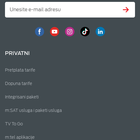
PRIVATNI
Pretplata tarife
Dopuna tarife
Integrisani paketi
m:SAT usluga i paketi usluga
TV To Go
m:tel aplikacije