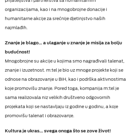
prijateljstva i partnerstva sa humanitarnim
organizacijama, kao i na mnogobrojne donacije i
humanitarne akcije za srećnije djetinjstvo naših
najmlađih.
Znanje je blago… a ulaganje u znanje je misija za bolju
budućnost!
Mnogobrojne su akcije u kojima smo nagrađivali talenat,
znanje i izuzetnost. m:tel je bio uz mnoge projekte koji se
odnose na obrazovanje u BiH, kao i podrška aktivnostima
koje promovišu znanje. Pored toga, kompanija m:tel je
sama realizovala niz velikih društveno odgovornih
projekata koji se nastavljaju iz godine u godinu, a koje
promovišu talenat i obrazovanje.
Kultura je ukras… svega onoga što se zove život!