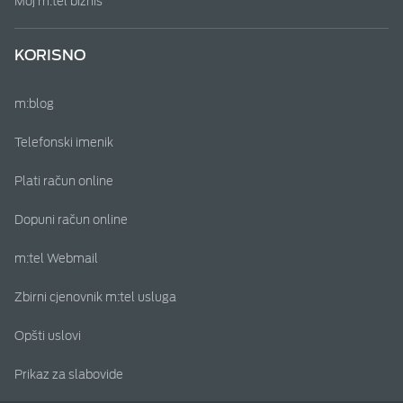
Moj m:tel biznis
KORISNO
m:blog
Telefonski imenik
Plati račun online
Dopuni račun online
m:tel Webmail
Zbirni cjenovnik m:tel usluga
Opšti uslovi
Prikaz za slabovide