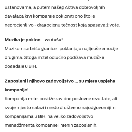
ustanovama, a putem našeg Aktiva dobrovoljnih
davalaca krvi kompanije pokloniti ono što je
neprocjenljivo - dragocjenu tečnost koja spasava živote.
Muzika je poklon… za dušu!
Muzikom se brišu granice i poklanjaju najljepše emocije
drugima. Stoga m:tel odlučno podržava muzičke
događaje u BiH.
Zaposleni i njihovo zadovoljstvo … su mjera uspjeha
kompanije!
Kompanija m:tel postiže zavidne poslovne rezultate, ali
svoje mjesto nalazi i među društveno najodgovornijim
kompanijama u BiH, na veliko zadovoljstvo
menadžmenta kompanije i njenih zaposlenih.