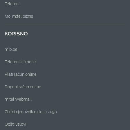
Telefoni
Moj m:tel biznis
KORISNO
m:blog
Telefonski imenik
Plati račun online
Dopuni račun online
m:tel Webmail
Zbirni cjenovnik m:tel usluga
Opšti uslovi