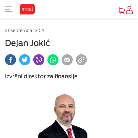
PRIKAZ ZA SLABOVIDE
21. septembar 2021
Osnovni prikaz
Dejan Jokić
Visoki kontrast
Izvršni direktor za finansije
Inverzan