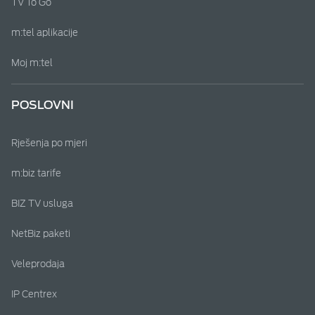
TV To Go
m:tel aplikacije
Moj m:tel
POSLOVNI
Rješenja po mjeri
m:biz tarife
BIZ TV usluga
NetBiz paketi
Veleprodaja
IP Centrex