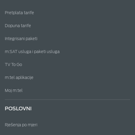
Pretplata tarife
Dopuna tarife
Integrisani paketi
m:SAT usluga i paketi usluga
TV To Go
m:tel aplikacije
Moj m:tel
POSLOVNI
Rješenja po mjeri