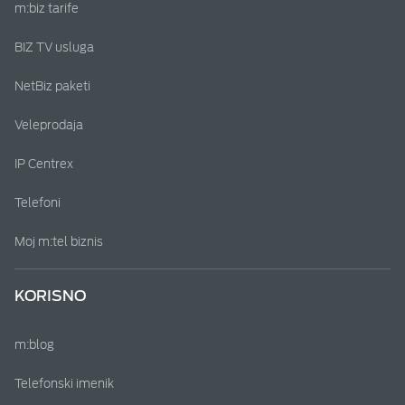
m:biz tarife
BIZ TV usluga
NetBiz paketi
Veleprodaja
IP Centrex
Telefoni
Moj m:tel biznis
KORISNO
m:blog
Telefonski imenik