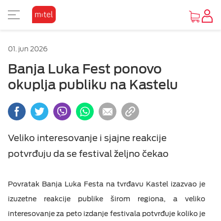
PRIKAZ ZA SLABOVIDE
01. jun 2026
Osnovni prikaz
Banja Luka Fest ponovo
okuplja publiku na Kastelu
Visoki kontrast
Inverzan
Veliko interesovanje i sjajne reakcije
potvrđuju da se festival željno čekao
Povratak Banja Luka Festa na tvrđavu Kastel izazvao je
izuzetne reakcije publike širom regiona, a veliko
interesovanje za peto izdanje festivala potvrđuje koliko je