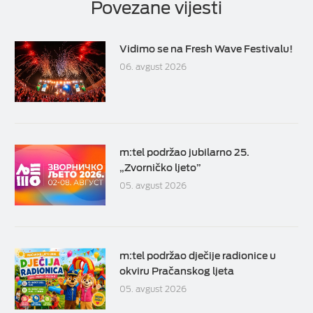
Povezane vijesti
Vidimo se na Fresh Wave Festivalu!
06. avgust 2026
m:tel podržao jubilarno 25.
„Zvorničko ljeto”
05. avgust 2026
m:tel podržao dječije radionice u
okviru Pračanskog ljeta
05. avgust 2026