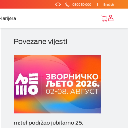
0800 50 000
English
Karijera
Povezane vijesti
m:tel podržao jubilarno 25.