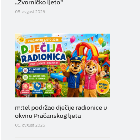
„Zvorničko ljeto”
05. avgust 2026
m:tel podržao dječije radionice u
okviru Pračanskog ljeta
05. avgust 2026