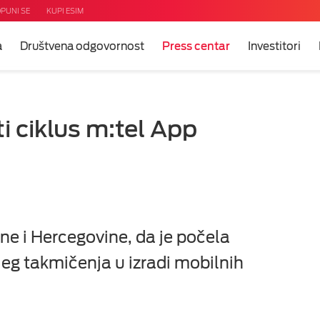
PUNI SE
KUPI ESIM
a
Društvena odgovornost
Press centar
Investitori
i ciklus m:tel App
e i Hercegovine, da je počela
jeg takmičenja u izradi mobilnih