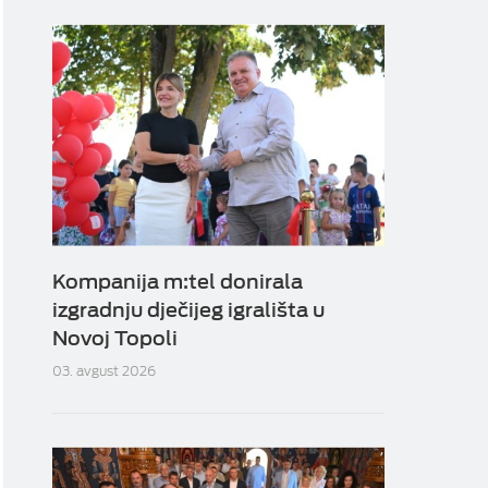
Kompanija m:tel donirala
izgradnju dječijeg igrališta u
Novoj Topoli
03. avgust 2026