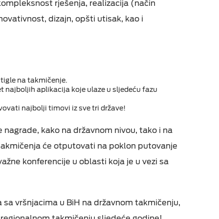
, kompleksnost rješenja, realizacija (način
novativnost, dizajn, opšti utisak, kao i
stigle na takmičenje.
t najboljih aplikacija koje ulaze u sljedeću fazu
ovati najbolji timovi iz sve tri države!
e nagrade, kako na državnom nivou, tako i na
takmičenja će otputovati na poklon putovanje
važne konferencije u oblasti koja je u vezi sa
ja sa vršnjacima u BiH na državnom takmičenju,
na regionalnom takmičenju sljedeće godine!