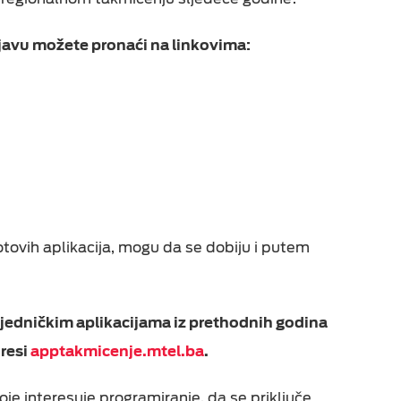
ijavu možete pronaći na linkovima:
otovih aplikacija, mogu da se dobiju i putem
bjedničkim aplikacijama iz prethodnih godina
dresi
apptakmicenje.mtel.ba
.
je interesuje programiranje, da se priključe