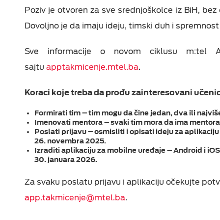
Poziv je otvoren za sve srednjoškolce iz BiH, bez
Dovoljno je da imaju ideju, timski duh i spremnost
Sve informacije o novom ciklusu m:tel 
sajtu
apptakmicenje.mtel.ba
.
Koraci koje treba da prođu zainteresovani učenic
Formirati tim – tim mogu da čine jedan, dva ili najviše 
Imenovati mentora – svaki tim mora da ima mentora ko
Poslati prijavu – osmisliti i opisati ideju za aplikacij
26. novembra 2025.
Izraditi aplikaciju za mobilne uređaje – Android i iOS
30. januara 2026.
Za svaku poslatu prijavu i aplikaciju očekujte pot
app.takmicenje@mtel.ba
.