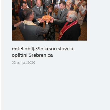
m:tel obilježio krsnu slavu u
opštini Srebrenica
02. avgust 2026