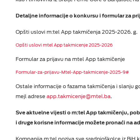
Detaljne informacije o konkursu i formular za pr
Opšti uslovi m:tel App takmičenja 2025-2026. g.
Opšti uslovi mtel App takmicenje 2025-2026
Formular za prijavu na mtel App takmičenje
Formular-za-prijavu-Mtel-App-takmicenje-2025-9#
Ostale informacije o fazama takmičenja i slanju g
mejl adrese
app.takmicenje@mtel.ba
.
Sve aktuelne vijesti o m:tel App takmičenju, po
i druge korisne informacije možete pronaći na a
Kompanija m:tel poziva sve srednjoškolce iz BiH ko