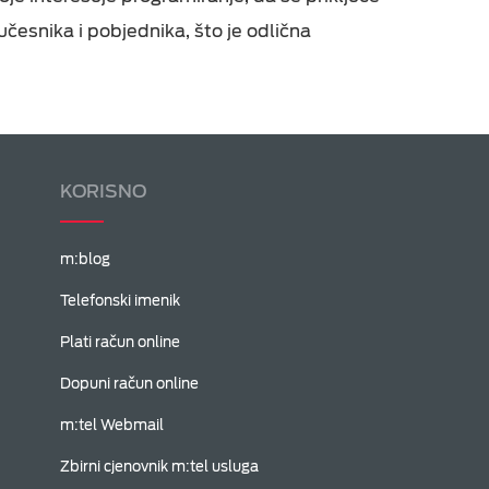
česnika i pobjednika, što je odlična
KORISNO
m:blog
Telefonski imenik
Plati račun online
Dopuni račun online
m:tel Webmail
Zbirni cjenovnik m:tel usluga