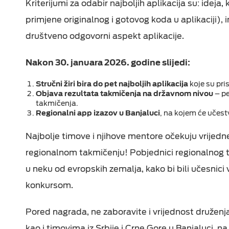
Kriterijumi za odabir najboljih aplikacija su: ideja
primjene originalnog i gotovog koda u aplikaciji), i
društveno odgovorni aspekt aplikacije.
Nakon 30. januara 2026. godine slijedi:
Stručni žiri bira do pet najboljih aplikacija
koje su pri
Objava rezultata takmičenja na državnom nivou
– pe
takmičenja.
Regionalni app izazov u Banjaluci
, na kojem će učestv
Najbolje timove i njihove mentore očekuju vrijedn
regionalnom takmičenju! Pobjednici regionalnog 
u neku od evropskih zemalja, kako bi bili učesnici 
konkursom.
Pored nagrada, ne zaboravite i vrijednost družen
kao i timovima iz Srbije i Crne Gore u Banjaluci, 