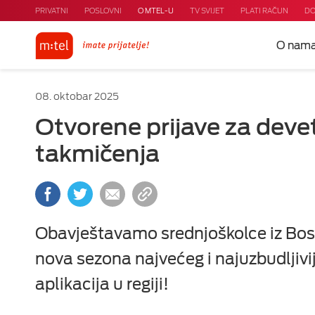
PRIVATNI
POSLOVNI
O MTEL-U
TV SVIJET
PLATI RAČUN
DO
O nam
08. oktobar 2025
Otvorene prijave za devet
takmičenja
Obavještavamo srednjoškolce iz Bosn
nova sezona najvećeg i najuzbudljivi
aplikacija u regiji!