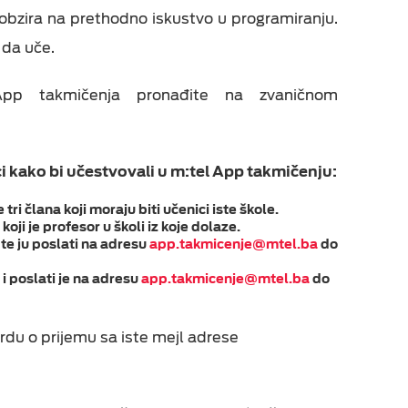
 obzira na prethodno iskustvo u programiranju.
 da uče.
App takmičenja pronađite na zvaničnom
i kako bi učestvovali u m:tel App takmičenju:
tri člana koji moraju biti učenici iste škole.
ji je profesor u školi iz koje dolaze.
u te ju poslati na adresu
app.takmicenje@mtel.ba
do
 i poslati je na adresu
app.takmicenje@mtel.ba
do
vrdu o prijemu sa iste mejl adrese