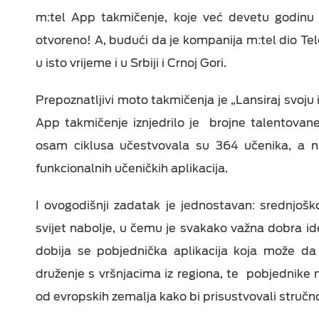
m:tel App takmičenje, koje već devetu godinu 
otvoreno! A, budući da je kompanija m:tel dio Tel
u isto vrijeme i u Srbiji i Crnoj Gori.
Prepoznatljivi moto takmičenja je „Lansiraj svoju
App takmičenje iznjedrilo je brojne talentovan
osam ciklusa učestvovala su 364 učenika, a na
funkcionalnih učeničkih aplikacija.
I ovogodišnji zadatak je jednostavan: srednjoškol
svijet nabolje, u čemu je svakako važna dobra ideja
dobija se pobjednička aplikacija koja može da 
druženje s vršnjacima iz regiona, te pobjednike
od evropskih zemalja kako bi prisustvovali stručnoj