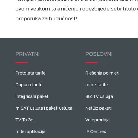
ovom velikom takmičenju i obezbijede sebi titulu u
preporuka za budućnost!
PRIVATNI
POSLOVNI
Pretplata tarife
Rješenja po mjeri
Dopuna tarife
m:biz tarife
Integrisani paketi
BIZ TV usluga
m:SAT usluga i paketi usluga
NetBiz paketi
TV To Go
Veleprodaja
m:tel aplikacije
IP Centrex