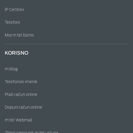
IP Centrex
Telefoni
Moj m:tel biznis
KORISNO
m:blog
Telefonski imenik
Plati račun online
Dopuni račun online
m:tel Webmail
Zbirni cjenovnik m:tel usluga