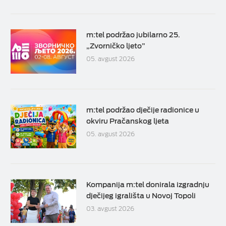
m:tel podržao jubilarno 25.
„Zvorničko ljeto”
05. avgust 2026
m:tel podržao dječije radionice u
okviru Pračanskog ljeta
05. avgust 2026
Kompanija m:tel donirala izgradnju
dječijeg igrališta u Novoj Topoli
03. avgust 2026