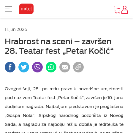
PRIKAZ ZA SLABOVIDE
11. jun 2026
Osnovni prikaz
Hrabrost na sceni – završen
28. Teatar fest „Petar Kočić“
Visoki kontrast
Inverzan
Ovogodišnji, 28. po redu praznik pozorišne umjetnosti
pod nazivom Teatar fest „Petar Kočić“, završen je 10. juna
dodjelom nagrada. Najboljom predstavom je proglašena
„Gospa Nola“, Srpskog narodnog pozorišta iz Novog
Sada, a nagradu za najbolju režiju dobila je rediteljka te