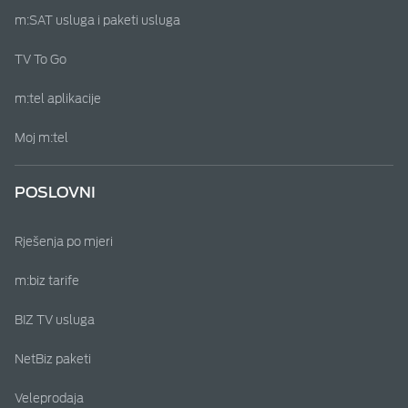
m:SAT usluga i paketi usluga
TV To Go
m:tel aplikacije
Moj m:tel
POSLOVNI
Rješenja po mjeri
m:biz tarife
BIZ TV usluga
NetBiz paketi
Veleprodaja