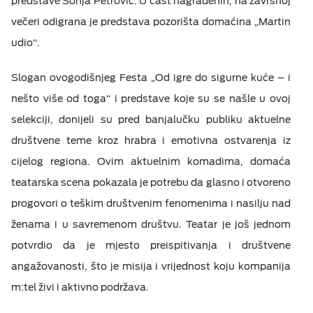
predstave Sonja Petrović. U čast nagrađenih, na završnoj
večeri odigrana je predstava pozorišta domaćina „Martin
udio“.
Slogan ovogodišnjeg Festa „Od igre do sigurne kuće – i
nešto više od toga“ i predstave koje su se našle u ovoj
selekciji, donijeli su pred banjalučku publiku aktuelne
društvene teme kroz hrabra i emotivna ostvarenja iz
cijelog regiona. Ovim aktuelnim komadima, domaća
teatarska scena pokazala je potrebu da glasno i otvoreno
progovori o teškim društvenim fenomenima i nasilju nad
ženama i u savremenom društvu. Teatar je još jednom
potvrdio da je mjesto preispitivanja i društvene
angažovanosti, što je misija i vrijednost koju kompanija
m:tel živi i aktivno podržava.