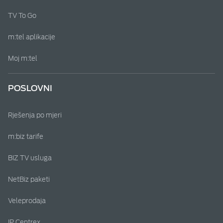
TV To Go
m:tel aplikacije
Moj m:tel
POSLOVNI
Rješenja po mjeri
m:biz tarife
BIZ TV usluga
NetBiz paketi
Veleprodaja
IP Centrex