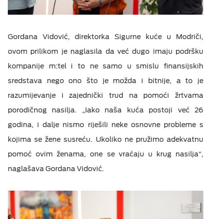
Gordana Vidović, direktorka Sigurne kuće u Modriči,
ovom prilikom je naglasila da već dugo imaju podršku
kompanije m:tel i to ne samo u smislu finansijskih
sredstava nego ono što je možda i bitnije, a to je
razumijevanje i zajednički trud na pomoći žrtvama
porodičnog nasilja. „Iako naša kuća postoji već 26
godina, i dalje nismo riješili neke osnovne probleme s
kojima se žene susreću. Ukoliko ne pružimo adekvatnu
pomoć ovim ženama, one se vraćaju u krug nasilja“,
naglašava Gordana Vidović.