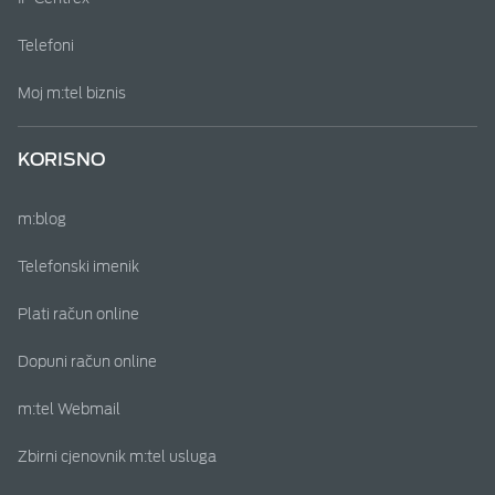
Telefoni
Moj m:tel biznis
KORISNO
m:blog
Telefonski imenik
Plati račun online
Dopuni račun online
m:tel Webmail
Zbirni cjenovnik m:tel usluga