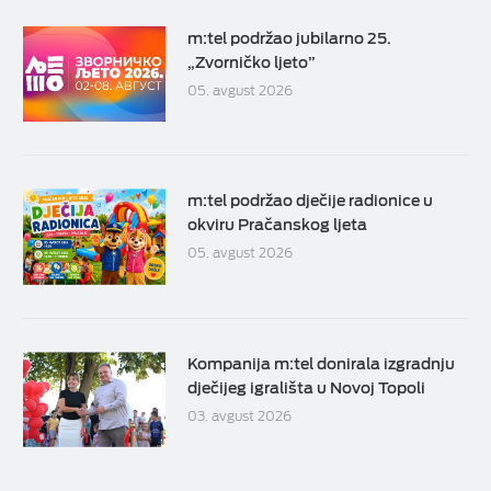
m:tel podržao jubilarno 25.
„Zvorničko ljeto”
05. avgust 2026
m:tel podržao dječije radionice u
okviru Pračanskog ljeta
05. avgust 2026
Kompanija m:tel donirala izgradnju
dječijeg igrališta u Novoj Topoli
03. avgust 2026