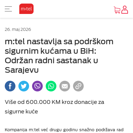
PRIKAZ ZA SLABOVIDE
26. maj 2026
Osnovni prikaz
m:tel nastavlja sa podrškom
sigurnim kućama u BiH:
Visoki kontrast
Održan radni sastanak u
Sarajevu
Inverzan
Više od 600.000 KM kroz donacije za
sigurne kuće
Kompanija m:tel već drugu godinu snažno podržava rad