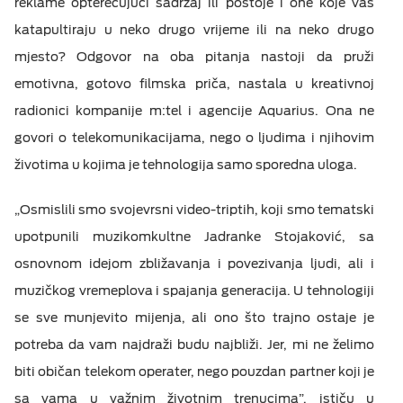
reklame opterećujući sadržaj ili postoje i one koje vas
katapultiraju u neko drugo vrijeme ili na neko drugo
mjesto? Odgovor na oba pitanja nastoji da pruži
emotivna, gotovo filmska priča, nastala u kreativnoj
radionici kompanije m:tel i agencije Aquarius. Ona ne
govori o telekomunikacijama, nego o ljudima i njihovim
životima u kojima je tehnologija samo sporedna uloga.
„Osmislili smo svojevrsni video-triptih, koji smo tematski
upotpunili muzikom
kultne Jadranke Stojaković, sa
osnovnom idejom zbližavanja i povezivanja ljudi, ali i
muzičkog vremeplova i spajanja generacija. U tehnologiji
se sve munjevito mijenja, ali ono što trajno ostaje je
potreba da vam najdraži budu najbliži. Jer, mi ne želimo
biti običan telekom operater, nego pouzdan partner koji je
sa vama u važnim životnim trenucima”, ističu u