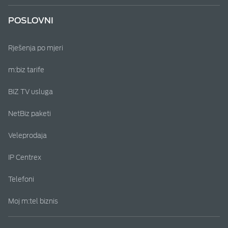
POSLOVNI
Rješenja po mjeri
m:biz tarife
BIZ TV usluga
NetBiz paketi
Veleprodaja
IP Centrex
Telefoni
Moj m:tel biznis