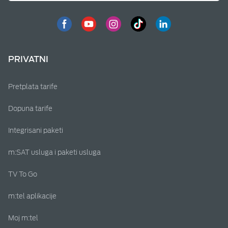
PRIVATNI
Pretplata tarife
Dopuna tarife
Integrisani paketi
m:SAT usluga i paketi usluga
TV To Go
m:tel aplikacije
Moj m:tel