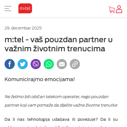
PRIKAZ ZA SLABOVIDE
29. decembar 2025
Osnovni prikaz
m:tel - vaš pouzdan partner u
važnim životnim trenucima
Visoki kontrast
Inverzan
Komunicirajmo emocijama!
Ne želimo biti običan telekom operater, nego pouzdan
partner koji vam pomaže da dijelite važne životne trenutke
Da li nas tehnologija udaljava ili povezuje? Da li su