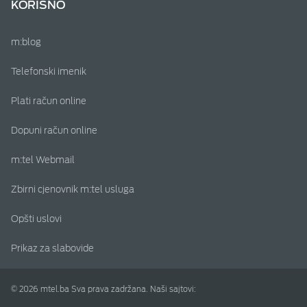
KORISNO
m:blog
Telefonski imenik
Plati račun online
Dopuni račun online
m:tel Webmail
Zbirni cjenovnik m:tel usluga
Opšti uslovi
Prikaz za slabovide
© 2026 mtel.ba Sva prava zadržana. Naši sajtovi: