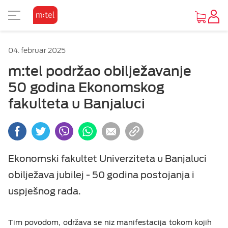
PRIKAZ ZA SLABOVIDE
04. februar 2025
Osnovni prikaz
m:tel podržao obilježavanje
50 godina Ekonomskog
Visoki kontrast
fakulteta u Banjaluci
Inverzan
Ekonomski fakultet Univerziteta u Banjaluci
obilježava jubilej - 50 godina postojanja i
uspješnog rada.
Tim povodom, održava se niz manifestacija tokom kojih