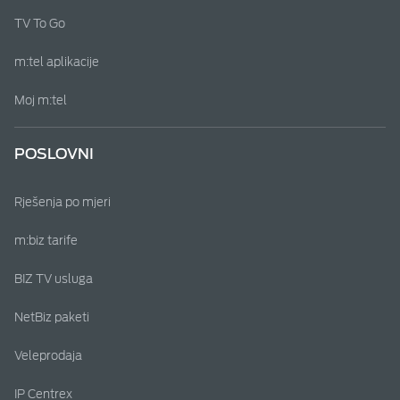
TV To Go
m:tel aplikacije
Moj m:tel
POSLOVNI
Rješenja po mjeri
m:biz tarife
BIZ TV usluga
NetBiz paketi
Veleprodaja
IP Centrex