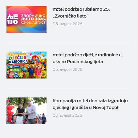
m:tel podržao jubilarno 25.
„Zvorničko ljeto”
05. avgust 2026
m:tel podržao dječije radionice u
okviru Pračanskog ljeta
05. avgust 2026
Kompanija m:tel donirala izgradnju
dječijeg igrališta u Novoj Topoli
03. avgust 2026