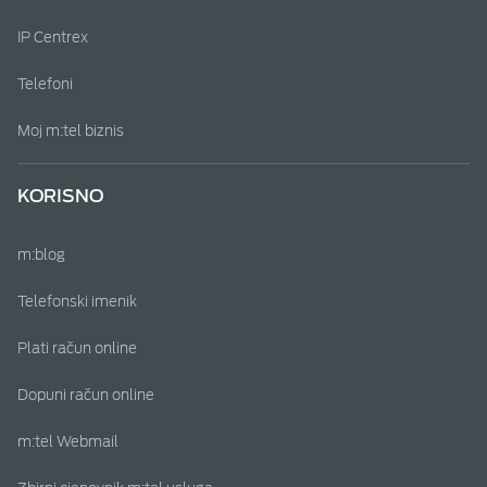
IP Centrex
Telefoni
Moj m:tel biznis
KORISNO
m:blog
Telefonski imenik
Plati račun online
Dopuni račun online
m:tel Webmail