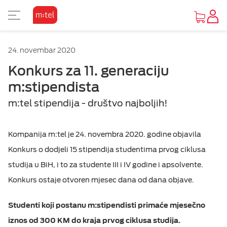
PRIKAZ ZA SLABOVIDE
24. novembar 2020
Osnovni prikaz
Konkurs za 11. generaciju
m:stipendista
Visoki kontrast
m:tel stipendija - društvo najboljih!
Inverzan
Kompanija m:tel je 24. novembra 2020. godine objavila
Konkurs o dodjeli 15 stipendija studentima prvog ciklusa
studija u BiH, i to za studente III i IV godine i apsolvente.
Konkurs ostaje otvoren mjesec dana od dana objave.
Studenti koji postanu m:stipendisti primaće mjesečno
iznos od 300 KM do kraja prvog ciklusa studija.