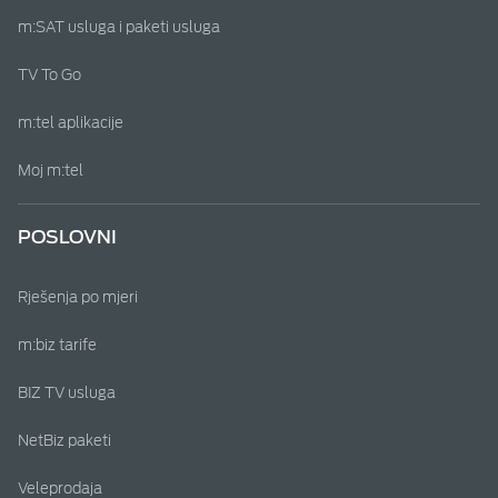
m:SAT usluga i paketi usluga
TV To Go
m:tel aplikacije
Moj m:tel
POSLOVNI
Rješenja po mjeri
m:biz tarife
BIZ TV usluga
NetBiz paketi
Veleprodaja