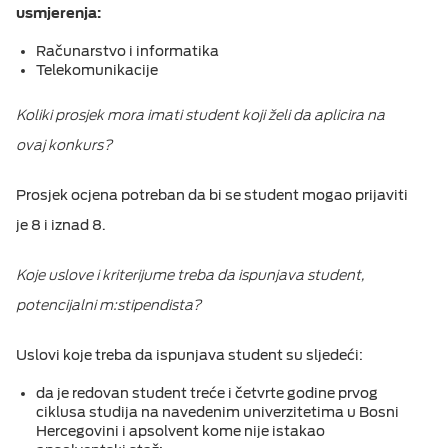
usmjerenja:
Računarstvo i informatika
Telekomunikacije
Koliki prosjek mora imati student koji želi da aplicira na
ovaj konkurs?
Prosjek ocjena potreban da bi se student mogao prijaviti
je 8 i iznad 8.
Koje uslove i kriterijume treba da ispunjava student,
potencijalni m:stipendista?
Uslovi koje treba da ispunjava student su sljedeći:
da je redovan student treće i četvrte godine prvog
ciklusa studija na navedenim univerzitetima u Bosni
Hercegovini i apsolvent kome nije istakao