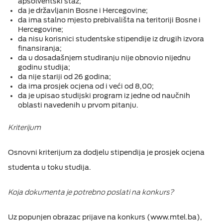
apsolventski staž;
da je državljanin Bosne i Hercegovine;
da ima stalno mjesto prebivališta na teritoriji Bosne i
Hercegovine;
da nisu korisnici studentske stipendije iz drugih izvora
finansiranja;
da u dosadašnjem studiranju nije obnovio nijednu
godinu studija;
da nije stariji od 26 godina;
da ima prosjek ocjena od i veći od 8,00;
da je upisao studijski program iz jedne od naučnih
oblasti navedenih u prvom pitanju.
Kriterijum
Osnovni kriterijum za dodjelu stipendija je prosjek ocjena
studenta u toku studija.
Koja dokumenta je potrebno poslati na konkurs?
Uz popunjen obrazac prijave na konkurs (www.mtel.ba),