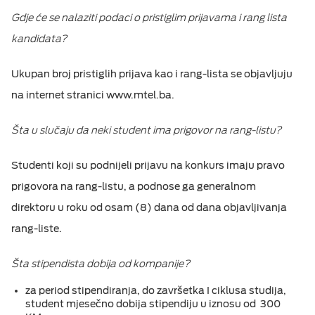
Gdje će se nalaziti podaci o pristiglim prijavama i rang lista
kandidata?
Ukupan broj pristiglih prijava kao i rang-lista se objavljuju
na internet stranici www.mtel.ba.
Šta u slučaju da neki student ima prigovor na rang-listu?
Studenti koji su podnijeli prijavu na konkurs imaju pravo
prigovora na rang-listu, a podnose ga generalnom
direktoru u roku od osam (8) dana od dana objavljivanja
rang-liste.
Šta stipendista dobija od kompanije?
zа pеriоd stipеndirаnja, dо zаvršеtkа I ciklusа studiја,
studеnt mјеsеčnо dobija stipеndiјu u iznоsu оd 300