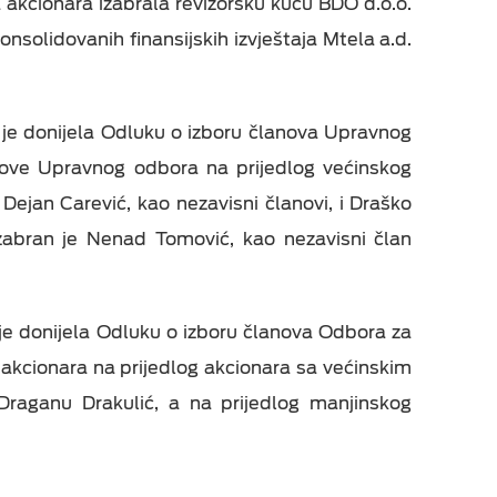
 akcionara izabrala revizorsku kuću BDO d.o.o.
onsolidovanih finansijskih izvještaja Mtela a.d.
je donijela Odluku o izboru članova Upravnog
ove Upravnog odbora na prijedlog većinskog
Dejan Carević, kao nezavisni članovi, i Draško
izabran je Nenad Tomović, kao nezavisni član
e donijela Odluku o izboru članova Odbora za
 akcionara na prijedlog akcionara sa većinskim
Draganu Drakulić, a na prijedlog manjinskog