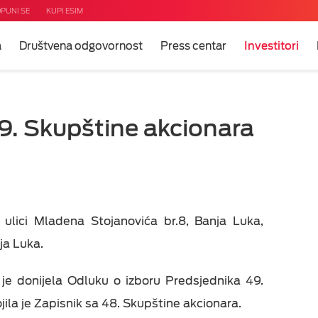
PUNI SE
KUPI ESIM
a
Društvena odgovornost
Press centar
Investitori
9. Skupštine akcionara
ulici Mladena Stojanovića br.8, Banja Luka,
ja Luka.
e donijela Odluku o izboru Predsjednika 49.
jila je Zapisnik sa 48. Skupštine akcionara.