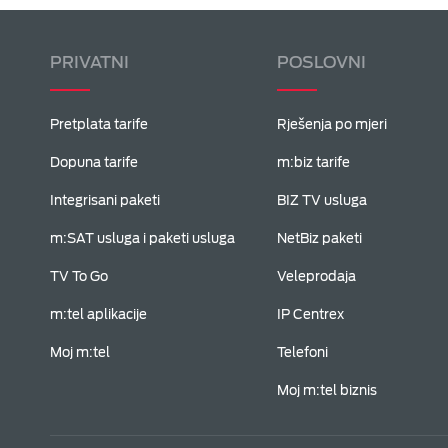
PRIVATNI
POSLOVNI
Pretplata tarife
Rješenja po mjeri
Dopuna tarife
m:biz tarife
Integrisani paketi
BIZ TV usluga
m:SAT usluga i paketi usluga
NetBiz paketi
TV To Go
Veleprodaja
m:tel aplikacije
IP Centrex
Moj m:tel
Telefoni
Moj m:tel biznis