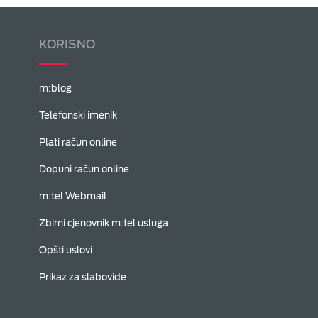
KORISNO
m:blog
Telefonski imenik
Plati račun online
Dopuni račun online
m:tel Webmail
Zbirni cjenovnik m:tel usluga
Opšti uslovi
Prikaz za slabovide