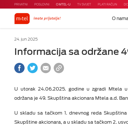
PRIVATNI
POSLOVNI
O MTEL-U
TV SVIJET
PLATI RAČUN
DO
O nam
24. jun 2025
Infоrmаciја sа оdržаnе 4
U utorak 24.06.2025. godine u zgradi Mtela u 
održana je 49. Skupština akcionara Mtela a.d. Ban
U skladu sa tačkom 1. dnevnog reda Skupština j
Skupštine akcionara, a u skladu sa tačkom 2. usvo