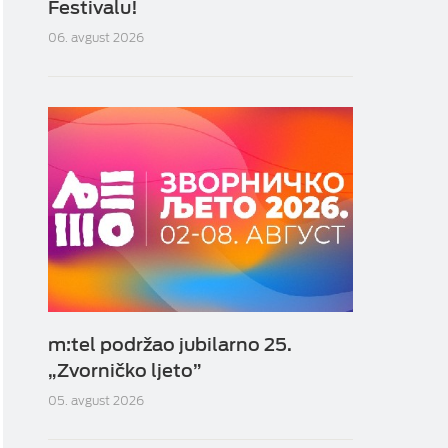
Festivalu!
06. avgust 2026
m:tel podržao jubilarno 25.
„Zvorničko ljeto”
05. avgust 2026