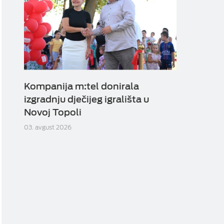
Kompanija m:tel donirala
izgradnju dječijeg igrališta u
Novoj Topoli
03. avgust 2026