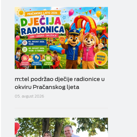
m:tel podržao dječije radionice u
okviru Pračanskog ljeta
05. avgust 2026