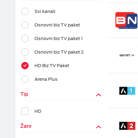
Epic Drama
Fiksni telefoni
ON TV
 Svi kanali 
Viasat World
Dodatna oprema
 Osnovni biz TV paket 
MiniMax Plus Videot
 Osnovni biz TV paket 1 
Nick Plus Videoteka
 Osnovni biz TV paket 2 
Balkan Myusic
Videoteka
 HD Biz TV Paket 
IPTV Videoteka
 Arena Plus 
Tip
 HD 
Žanr