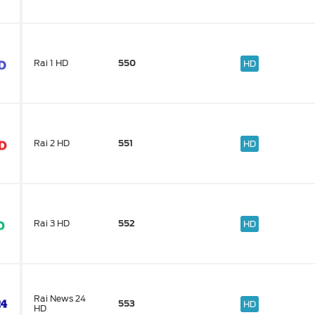
Rai 1 HD
550
HD
Rai 2 HD
551
HD
Rai 3 HD
552
HD
Rai News 24
553
HD
HD