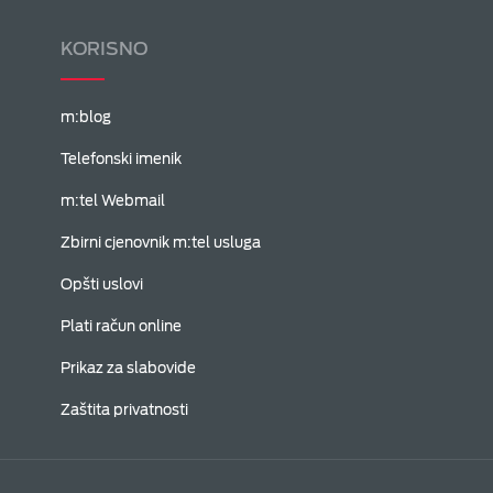
KORISNO
m:blog
Telefonski imenik
m:tel Webmail
Zbirni cjenovnik m:tel usluga
Opšti uslovi
Plati račun online
Prikaz za slabovide
Zaštita privatnosti