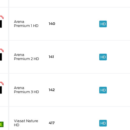
Arena
140
HD
Premium 1 HD
Arena
141
HD
Premium 2 HD
Arena
142
HD
Premium 3 HD
Viasat Nature
417
HD
HD