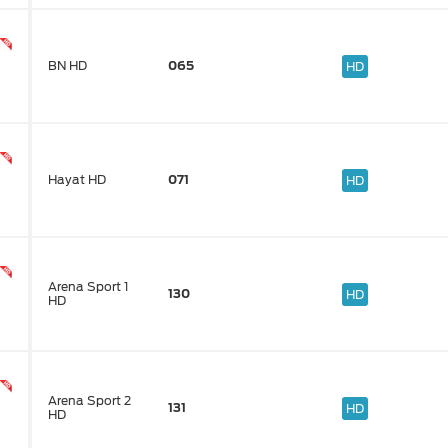
BN HD
065
HD
eka
Hayat HD
071
HD
Arena Sport 1
130
HD
HD
Arena Sport 2
131
HD
HD