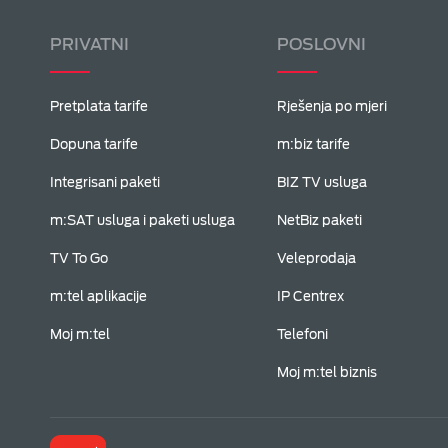
PRIVATNI
POSLOVNI
Pretplata tarife
Rješenja po mjeri
Dopuna tarife
m:biz tarife
Integrisani paketi
BIZ TV usluga
m:SAT usluga i paketi usluga
NetBiz paketi
TV To Go
Veleprodaja
m:tel aplikacije
IP Centrex
Moj m:tel
Telefoni
Moj m:tel biznis