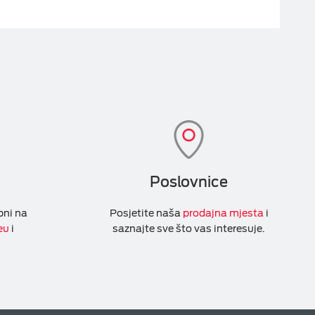
Poslovnice
pni na
Posjetite naša
prodajna mjesta
i
eu
i
saznajte sve što vas interesuje.