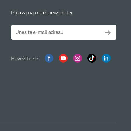
Prijava na m:tel newsletter
Povežite se: