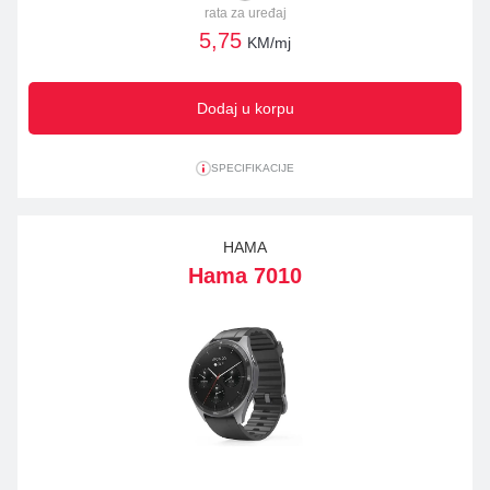
rata za uređaj
5,75
KM/mj
Dodaj u korpu
SPECIFIKACIJE
HAMA
Hama 7010