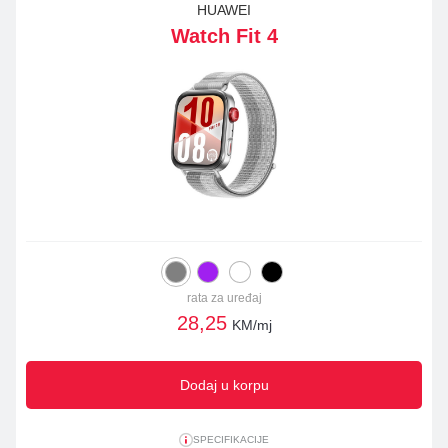
HUAWEI
Watch Fit 4
rata za uređaj
28,25
KM/mj
Dodaj u korpu
SPECIFIKACIJE