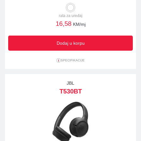
rata za uređaj
16,58
KM/mj
Dodaj u korpu
SPECIFIKACIJE
JBL
T530BT