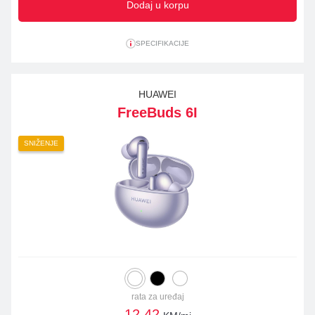
Dodaj u korpu
SPECIFIKACIJE
HUAWEI
FreeBuds 6I
SNIŽENJE
rata za uređaj
12,42