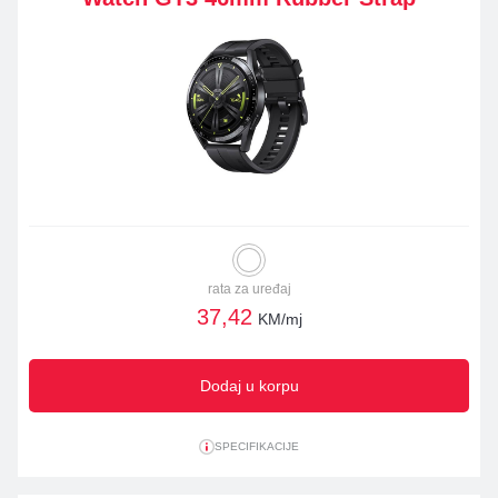
rata za uređaj
37,42
KM/mj
Dodaj u korpu
SPECIFIKACIJE