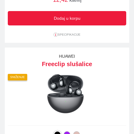
KM/mj
Dodaj u korpu
SPECIFIKACIJE
HUAWEI
Freeclip slušalice
SNIŽENJE