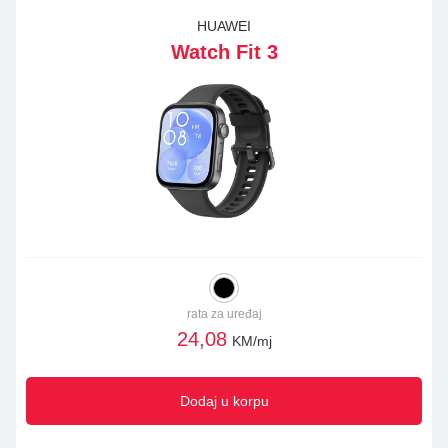
HUAWEI
Watch Fit 3
rata za uređaj
24,08
KM/mj
Dodaj u korpu