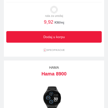
rata za uređaj
9,92
KM/mj
Dodaj u korpu
SPECIFIKACIJE
HAMA
Hama 8900