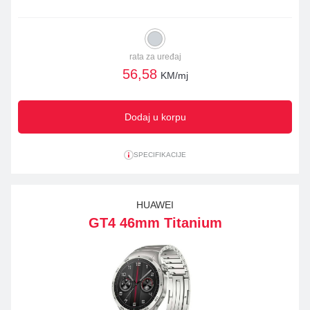
rata za uređaj
56,58
KM/mj
Dodaj u korpu
SPECIFIKACIJE
HUAWEI
GT4 46mm Titanium