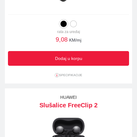
rata za uređaj
9,08
KM/mj
Dodaj u korpu
SPECIFIKACIJE
HUAWEI
Slušalice FreeClip 2