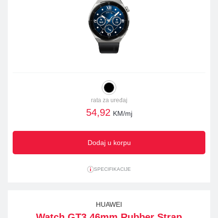
rata za uređaj
54,92
KM/mj
Dodaj u korpu
SPECIFIKACIJE
HUAWEI
Watch GT3 46mm Rubber Strap