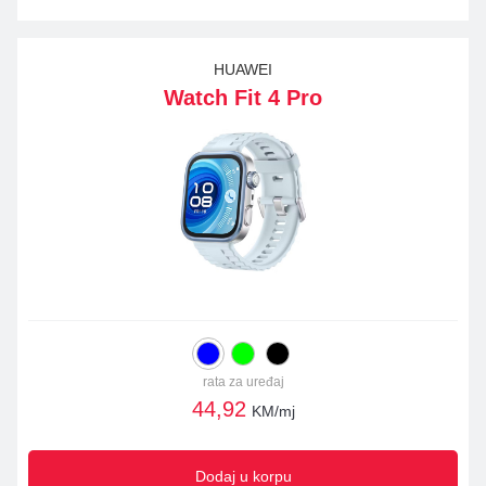
HUAWEI
Watch Fit 4 Pro
rata za uređaj
44,92
KM/mj
Dodaj u korpu