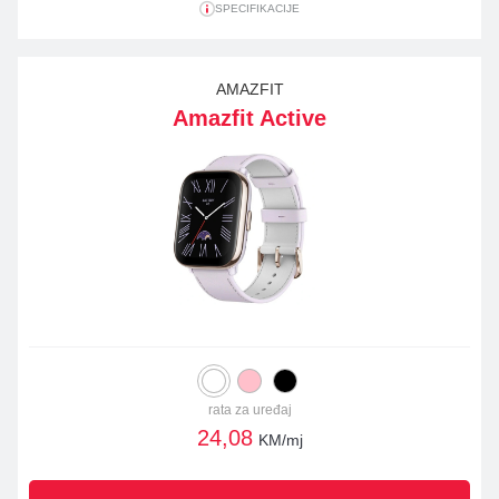
SPECIFIKACIJE
AMAZFIT
Amazfit Active
rata za uređaj
24,08
KM/mj