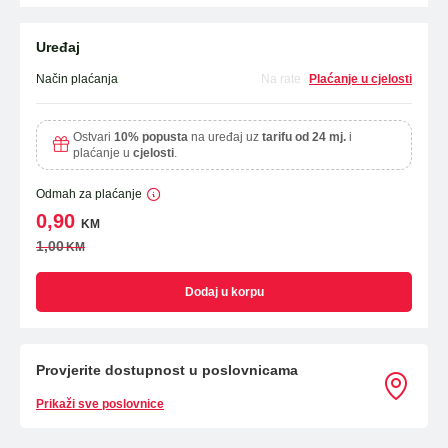
Uređaj
Način plaćanja
Na rate
Plaćanje u cjelosti
Ostvari
10% popusta
na uređaj uz
tarifu od 24 mj.
i
plaćanje u
cjelosti
.
Odmah za plaćanje
0,90
KM
1,00
KM
Dodaj u korpu
Provjerite dostupnost u poslovnicama
Prikaži sve poslovnice