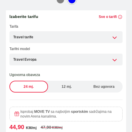
Laptopi
ESIM TRAVEL & TURIST
Izaberite tarifu
Sve o tarifi
WiFi Modemi i ruteri
Tarifa
Tableti
Travel tarife
Fiksni telefoni
Tarifni model
Dodatna oprema
Travel Evropa
Ugovorna obaveza
OUTLET PONUDA
24 mj.
12 mj.
Bez ugovora
IZDVAJAMO
Isprobaj
MOVE TV
sa najboljim
sportskim
sadržajima na
novim Arena kanalima.
44,90
47,90
KM/mj
KM/mj